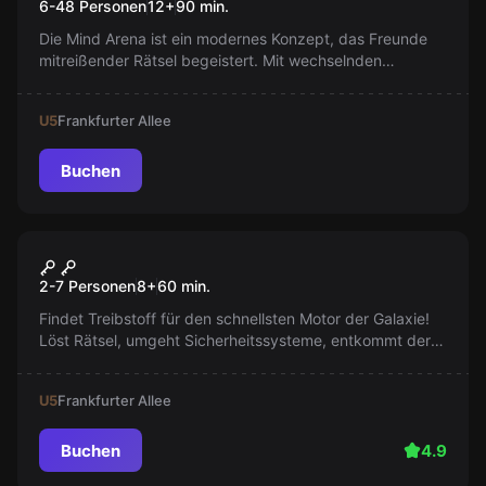
6-48 Personen
12
+
90
min.
Die Mind Arena ist ein modernes Konzept, das Freunde
mitreißender Rätsel begeistert. Mit wechselnden
Stationen und Phasen, die die Fähigkeiten der Teilnehmer
herausfordern, bleibt das Spielgeschehen immer
U5
Frankfurter Allee
spannend.
Buchen
Escape Room
Mission ins Ungewisse
2-7 Personen
8
+
60
min.
Findet Treibstoff für den schnellsten Motor der Galaxie!
Löst Rätsel, umgeht Sicherheitssysteme, entkommt der
Verfolgung - jede Sekunde zählt. Gelingt die Flucht oder
werdet ihr gefangen?
U5
Frankfurter Allee
Buchen
4.9