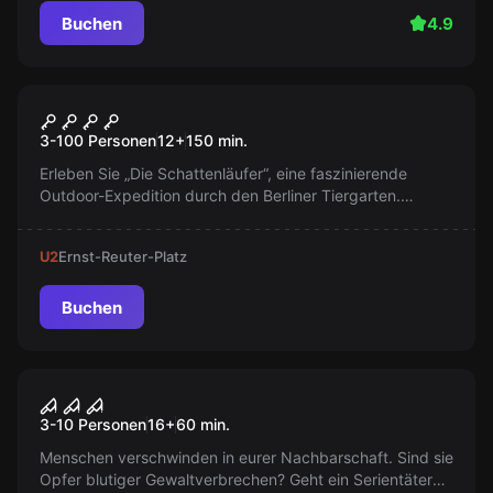
Buchen
4.9
Outdoor
Die Schattenläufer
3-100 Personen
12
+
150
min.
Erleben Sie „Die Schattenläufer“, eine faszinierende
Outdoor-Expedition durch den Berliner Tiergarten.
Starten Sie am Brandenburger Tor und lösen Sie
aufregende Naturrätsel!
U2
Ernst-Reuter-Platz
Buchen
Escape Room
Blood Lust
3-10 Personen
16
+
60
min.
Menschen verschwinden in eurer Nachbarschaft. Sind sie
Opfer blutiger Gewaltverbrechen? Geht ein Serientäter