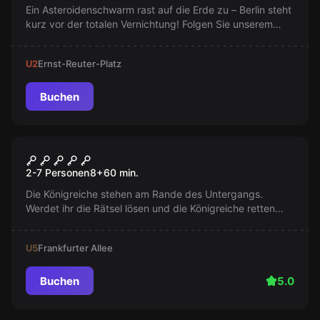
Ein Asteroidenschwarm rast auf die Erde zu – Berlin steht
kurz vor der totalen Vernichtung! Folgen Sie unserem
Agenten, lösen Sie Rätsel und liefern Sie die
lebensrettenden Codes, bevor die Asteroiden
U2
Ernst-Reuter-Platz
einschlagen!
Buchen
Escape Room
Escape of Thrones
2-7 Personen
8
+
60
min.
Die Königreiche stehen am Rande des Untergangs.
Werdet ihr die Rätsel lösen und die Königreiche retten
oder wird die Dunkelheit triumphieren? Verrat lauert
hinter jeder Ecke und die Zeit läuft ab.
U5
Frankfurter Allee
Buchen
5.0