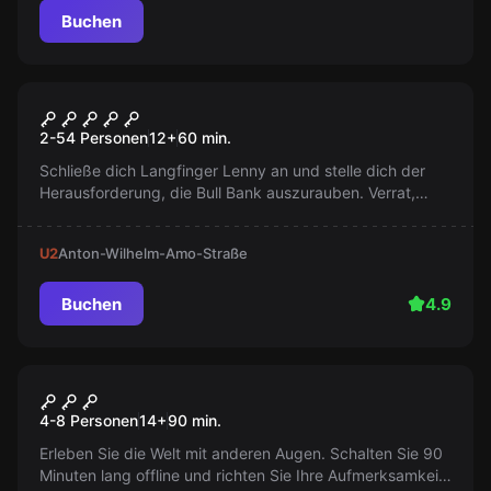
Buchen
Escape Room
Bank Job
2-54 Personen
12
+
60
min.
Schließe dich Langfinger Lenny an und stelle dich der
Herausforderung, die Bull Bank auszurauben. Verrat,
Risiko und eine Menge Gold erwarten dich. Untypischer
Überfall erwartet dich!
U2
Anton-Wilhelm-Amo-Straße
Buchen
4.9
Escape Room
Andere Welt
4-8 Personen
14
+
90
min.
Erleben Sie die Welt mit anderen Augen. Schalten Sie 90
Minuten lang offline und richten Sie Ihre Aufmerksamkeit