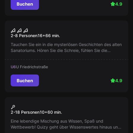
Buchen
4.9
Escape Room
Madhouse 101
2-8 Personen
16
+
66
min.
Tauchen Sie ein in die mysteriösen Geschichten des alten
Sanatoriums. Hören Sie die Schreie, fühlen Sie die
Beobachtung. Wirst du das Mysterium lüften oder ist es
das Ende?
U6
U Friedrichstraße
Buchen
4.9
Quiz
QUIZY Game Show
2-18 Personen
10
+
60
min.
Eine lebendige Mischung aus Wissen, Spaß und
Wettbewerb! Quizy geht über Wissenswertes hinaus und
bietet unterhaltsame Minispiele, Memes und