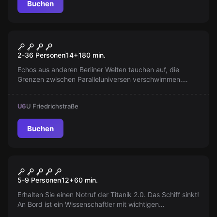
Buchen
Outdoor
Echoes of Berlin
Neu
2-36 Personen
14
+
180
min.
Echos aus anderen Berliner Welten tauchen auf, die
Grenzen zwischen Paralleluniversen verschwimmen.
Zusammen mit Vareon erkundet ihr Anomalien und
alternative Berline. Gelingt es euch, die Universen zu
U6
U Friedrichstraße
trennen und den Kollaps zu verhindern?
Buchen
Escape Room
Titanik 2.0
5-9 Personen
12
+
60
min.
Erhalten Sie einen Notruf der Titanik 2.0. Das Schiff sinkt!
An Bord ist ein Wissenschaftler mit wichtigen
Informationen über ein streng geheimes Experiment. Sie