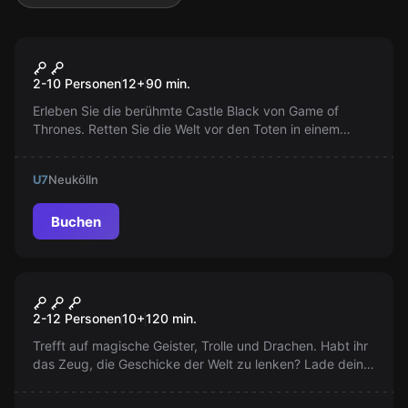
Escape Room
Winter is coming
Populär
2-10 Personen
12
+
90
min.
Erleben Sie die berühmte Castle Black von Game of
Thrones. Retten Sie die Welt vor den Toten in einem
technologisch fortgeschrittenen Raum. Die White Walkers
haben die Mauer durchquert - Sie sind unsere einzige
U7
Neukölln
Hoffnung!
Buchen
Escape Room
Auroras magischer Würfel
Populär
2-12 Personen
10
+
120
min.
Trefft auf magische Geister, Trolle und Drachen. Habt ihr
das Zeug, die Geschicke der Welt zu lenken? Lade deine
Freund:innen ein und verzaubert gemeinsam euren
Alltag. Neue Zauberlehrlinge willkommen!