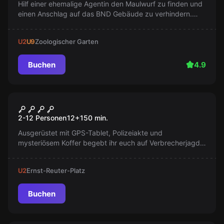
Hilf einer ehemalige Agentin den Maulwurf zu finden und
einen Anschlag auf das BND Gebäude zu verhindern.
Tauche in die faszinierende Welt der Profiler ein.
U2
U9
Zoologischer Garten
Buchen
4.9
Outdoor
Mord am Bischof
2-12 Personen
12
+
150
min.
Ausgerüstet mit GPS-Tablet, Polizeiakte und
mysteriösem Koffer begebt ihr euch auf Verbrecherjagd
durch Berlin. Löst das Mysterium mit Kommissar Bono
Summers!
U2
Ernst-Reuter-Platz
Buchen