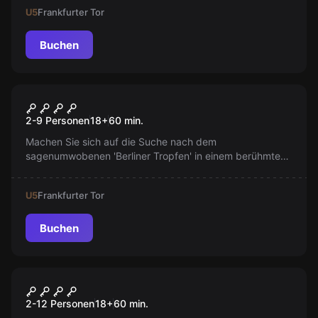
U5
Frankfurter Tor
Buchen
Escape Room
Schnapsladen
2-9 Personen
18
+
60
min.
Machen Sie sich auf die Suche nach dem
sagenumwobenen 'Berliner Tropfen' in einem berühmten
Schnapsladen. Nur mit Teamgeist und Durst überstehen
Sie dieses Abenteuer!
U5
Frankfurter Tor
Buchen
Escape Room
Partykeller
2-12 Personen
18
+
60
min.