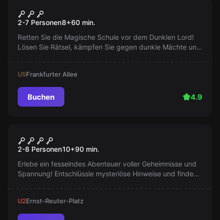
Escape Room
Harrys Zauberschule
2-7 Personen
8
+
60
min.
Retten Sie die Magische Schule vor dem Dunklen Lord!
Lösen Sie Rätsel, kämpfen Sie gegen dunkle Mächte und
zerstören Sie den Zauberbarrier. Jede Sekunde zählt!
U5
Frankfurter Allee
Buchen
4.9
Outdoor
Safe House
Neu
2-8 Personen
10
+
90
min.
Erlebe ein fesselndes Abenteuer voller Geheimnisse und
Spannung! Entschlüssle mysteriöse Hinweise und finde
die versteckte Bombe der Illuminati. Wird es dir gelingen,
die Gefahr zu bannen und die Welt vor einem
U2
Ernst-Reuter-Platz
katastrophalen Ereignis zu bewahren? Die Zeit läuft!