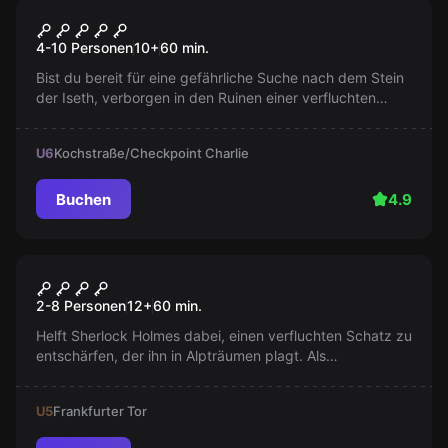
Escape Room
Der Fluch des Pharaos
4-10 Personen
10
+
60
min.
Bist du bereit für eine gefährliche Suche nach dem Stein
der Iseth, verborgen in den Ruinen einer verfluchten
Pyramide? Nur ein wahrer Abenteurer würde sich trauen!
U6
Kochstraße/Checkpoint Charlie
Buchen
4.9
Escape Room
Sherlocks Traum
2-8 Personen
12
+
60
min.
Helft Sherlock Holmes dabei, einen verfluchten Schatz zu
entschärfen, der ihn in Alpträumen plagt. Als
weltbekannte Traumforscher begibt ihr euch auf ein
spannendes Abenteuer!
U5
Frankfurter Tor