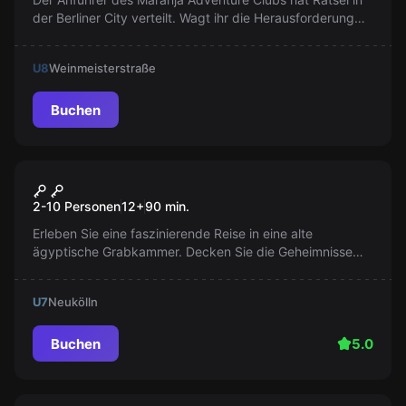
der Berliner City verteilt. Wagt ihr die Herausforderung
eines Outdoor Escape Games mit Sightseeing-
Elementen?
U8
Weinmeisterstraße
Buchen
Escape Room
Tutanchamuns Grab
Populär
2-10 Personen
12
+
90
min.
Erleben Sie eine faszinierende Reise in eine alte
ägyptische Grabkammer. Decken Sie die Geheimnisse
des großen Pharaos auf, aber seien Sie vorsichtig: Ein
Fluch wartet auf Sie, wenn Sie zu lange verweilen.
U7
Neukölln
Buchen
5.0
Outdoor