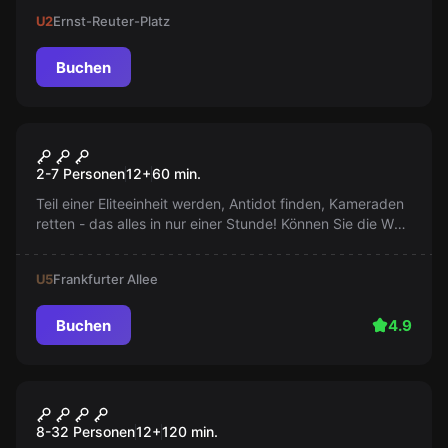
habt 60 Minuten, um ihn zu retten und vom Schiff zu
U2
Ernst-Reuter-Platz
entkommen. Taucht ein ins Abenteuer!
Buchen
Escape Room
Zombievirus Umbrella
2-7 Personen
12
+
60
min.
Corporation
Teil einer Eliteeinheit werden, Antidot finden, Kameraden
retten - das alles in nur einer Stunde! Können Sie die Welt
vor einem Zombie-Virus retten? Jede Minute zählt.
Erfahren Sie mehr jetzt!
U5
Frankfurter Allee
Buchen
4.9
Outdoor
Skywatch
8-32 Personen
12
+
120
min.