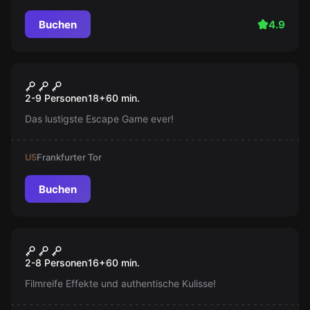
Buchen
4.9
Escape Room
Schnapsladen
Neu
2-9 Personen
18
+
60
min.
Das lustigste Escape Game ever!
U5
Frankfurter Tor
Buchen
Escape Room
Sherlocks Traum
Neu
2-8 Personen
16
+
60
min.
Filmreife Effekte und authentische Kulisse!