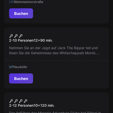
U8
Weinmeisterstraße
Buchen
Escape Room
Jack der Ripper
Populär
2-10 Personen
12
+
90
min.
Nehmen Sie an der Jagd auf Jack The Ripper teil und
lösen Sie die Geheimnisse des Whitechappels Mords.
Wird es heute Abend zu Ende gehen oder nicht? Es liegt
an Ihnen...
U7
Neukölln
Buchen
Escape Room
Theodors Herausforderung
Populär
2-12 Personen
10
+
120
min.
Der Anführer des Maranja Adventure Clubs hat Rätsel in