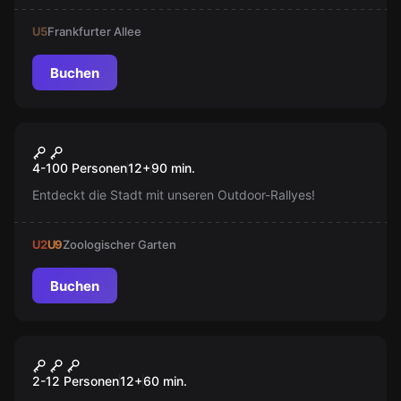
Teambuilding-Aktivitäten!
U5
Frankfurter Allee
Buchen
Escape Room
Teamrallye Berlin
Neu
4-100 Personen
12
+
90
min.
Entdeckt die Stadt mit unseren Outdoor-Rallyes!
U2
U9
Zoologischer Garten
Buchen
Escape Room
Secret Service
2-12 Personen
12
+
60
min.