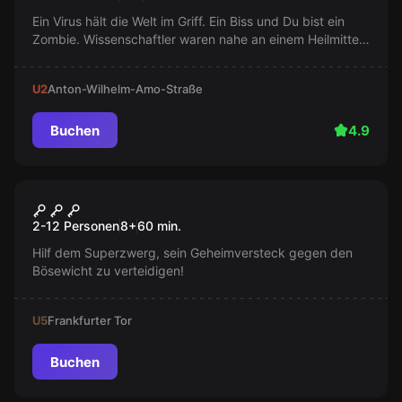
Ein Virus hält die Welt im Griff. Ein Biss und Du bist ein
Zombie. Wissenschaftler waren nahe an einem Heilmittel,
sind nun jedoch verschwunden. Finde den Antivirus und
rette die Welt!
U2
Anton-Wilhelm-Amo-Straße
Buchen
4.9
Escape Room
Der Superzwerg
Neu
2-12 Personen
8
+
60
min.
Hilf dem Superzwerg, sein Geheimversteck gegen den
Bösewicht zu verteidigen!
U5
Frankfurter Tor
Buchen