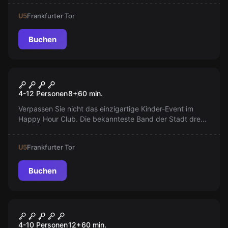
selbst herauszufinden!
U5
Frankfurter Tor
Buchen
Escape Room
Hitzefrei
4-12 Personen
8
+
60
min.
Verpassen Sie nicht das einzigartige Kinder-Event im
Happy Hour Club. Die bekannteste Band der Stadt dreht
ein neues Musikvideo, live dabei sein ist möglich!
Arbeiten Sie zusammen, um den Videodreh bei
U5
Frankfurter Tor
Problemen zu retten!
Buchen
Performance
Zombie
4-10 Personen
12
+
60
min.