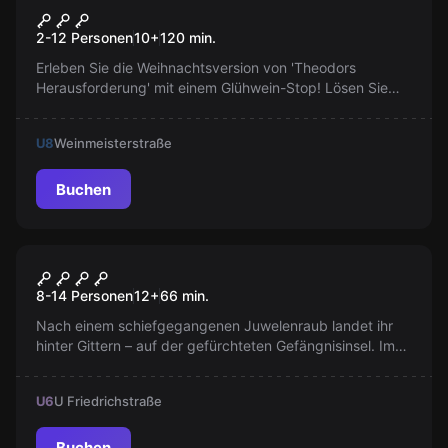
Theodors Herausforderung –
Populär
2-12 Personen
10
+
120
min.
mit Glühwein-Stop
Erleben Sie die Weihnachtsversion von 'Theodors
Herausforderung' mit einem Glühwein-Stop! Lösen Sie
Rätsel, die in der ganzen Berliner City verteilt sind, in
einer Mischung aus Escape Game, Schnitzeljagd und
U8
Weinmeisterstraße
Sightseeing.
Buchen
Escape Room
Prison Island Battle Mode
8-14 Personen
12
+
66
min.
Nach einem schiefgegangenen Juwelenraub landet ihr
hinter Gittern – auf der gefürchteten Gefängnisinsel. Im
Battle-Modus spielen zwei Teams um die Flucht und nur
eins kann gewinnen!
U6
U Friedrichstraße
Buchen