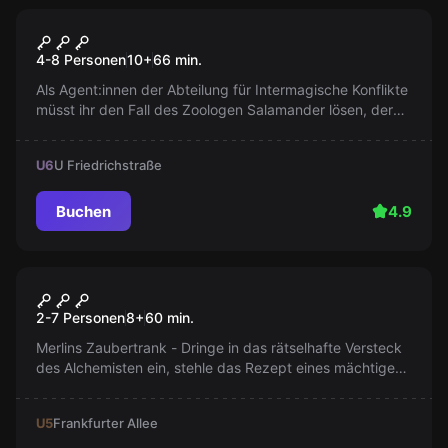
Escape Room
Magic Alley
4-8 Personen
10
+
66
min.
Als Agent:innen der Abteilung für Intermagische Konflikte
müsst ihr den Fall des Zoologen Salamander lösen, der
beschuldigt wird, magische Fabelwesen entkommen zu
lassen. Ein spannendes Abenteuer erwartet euch!
U6
U Friedrichstraße
Buchen
4.9
Escape Room
Merlins Zaubertrank
2-7 Personen
8
+
60
min.
Merlins Zaubertrank - Dringe in das rätselhafte Versteck
des Alchemisten ein, stehle das Rezept eines mächtigen
Elixiers und braue es, bevor der Zauberer zurückkehrt.
Präzision und Heimlichkeit sind deine Verbündeten.
U5
Frankfurter Allee