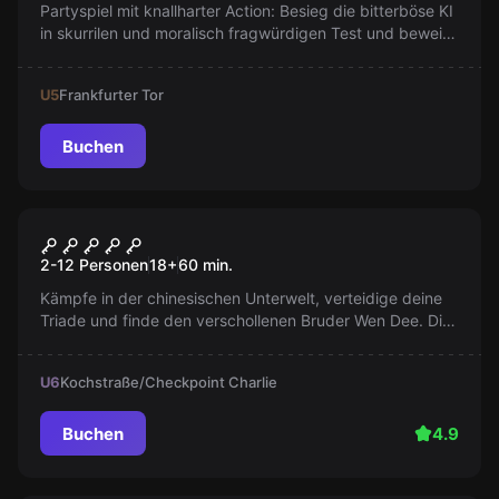
Partyspiel mit knallharter Action: Besieg die bitterböse KI
in skurrilen und moralisch fragwürdigen Test und beweise
dich - nur für Spaß!
U5
Frankfurter Tor
Buchen
Escape Room
One Night in Hong Kong
2-12 Personen
18
+
60
min.
Kämpfe in der chinesischen Unterwelt, verteidige deine
Triade und finde den verschollenen Bruder Wen Dee. Die
Ehre deiner Familie steht auf dem Spiel!
U6
Kochstraße/Checkpoint Charlie
Buchen
4.9