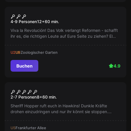
Escape Room
Revolución Olé
4-9 Personen
12
+
60
min.
Viva la Revolución! Das Volk verlangt Reformen - schafft
ihr es, die richtigen Leute auf Eure Seite zu ziehen? El
Presidente kommt in einer Stunde mit Verstärkung
zurück!
U2
U9
Zoologischer Garten
Buchen
4.9
Escape Room
Strange Escape
2-7 Personen
8
+
60
min.
Sheriff Hopper ruft euch in Hawkins! Dunkle Kräfte
drohen einzudringen und nur ihr könnt sie stoppen.
Werdet ihr die Apokalypse verhindern, oder wird die
'Andere Seite' siegen?
U5
Frankfurter Allee