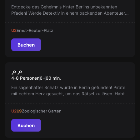
Entdecke das Geheimnis hinter Berlins unbekannten
Pfaden! Werde Detektiv in einem packenden Abenteuer
voller Rätsel und versteckter Hinweisen. Direkt auf
deinem Smartphone spielbar, ohne Reservierung, sofort
U2
Ernst-Reuter-Platz
startklar. Trau dich, dem Unbekannten auf die Spur zu
kommen!
Buchen
Escape Room
Anne Bonnys Schatz
4-8 Personen
6
+
60
min.
Ein sagenhafter Schatz wurde in Berlin gefunden! Pirate
mit echtem Herz gesucht, um das Rätsel zu lösen. Habt
ihr das Zeug dazu? Augenklappe auf und lasst die
Schatzsuche beginnen. Arr!
U2
U9
Zoologischer Garten
Buchen