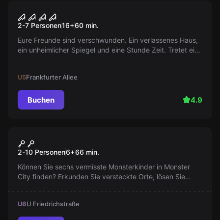
Escape Room
Annabelles Horror
2-7 Personen
16
+
60
min.
Eure Freunde sind verschwunden. Ein verlassenes Haus,
ein unheimlicher Spiegel und eine Stunde Zeit. Tretet ein
und rettet sie aus der dunklen Spiegelwelt!
U5
Frankfurter Allee
Buchen
4.9
Escape Room
Monster Party
2-10 Personen
6
+
66
min.
Können Sie sechs vermisste Monsterkinder in Monster
City finden? Erkunden Sie versteckte Orte, lösen Sie
Rätsel und haben Sie Spaß in unserem bunten Bus.
Helfen Sie uns, die Kleinen nach Hause zu bringen!
U6
U Friedrichstraße