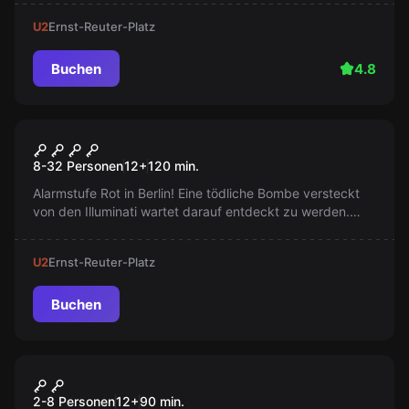
haben 60 Minuten, um den Wissenschaftler zu retten...
U2
Ernst-Reuter-Platz
Buchen
4.8
Outdoor
Safe House
8-32 Personen
12
+
120
min.
Alarmstufe Rot in Berlin! Eine tödliche Bombe versteckt
von den Illuminati wartet darauf entdeckt zu werden.
Finde das Safe House, löse die Rätsel und entschärfe die
Bombe, bevor es zu spät ist!
U2
Ernst-Reuter-Platz
Buchen
Escape Room
Die Schattenläufer
Neu
2-8 Personen
12
+
90
min.