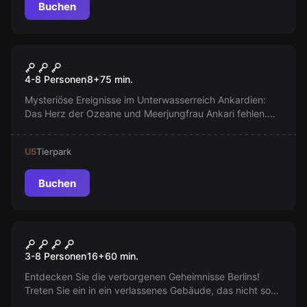
Buchen
Escape Room
Rettet das Herz der Ozeane
4-8 Personen
8
+
75
min.
Mysteriöse Ereignisse im Unterwasserreich Ankardien:
Das Herz der Ozeane und Meerjungfrau Ankari fehlen.
Wird es gelingen, sie rechtzeitig zurückzubringen, bevor
die Ozeane ihre Farben verlieren?
U5
Tierpark
Buchen
Escape Room
Mutprobe
3-8 Personen
16
+
60
min.
Entdecken Sie die verborgenen Geheimnisse Berlins!
Treten Sie ein in ein verlassenes Gebäude, das nicht so
leer ist, wie es scheint. Angst? Aufregung? Es ist Zeit, es