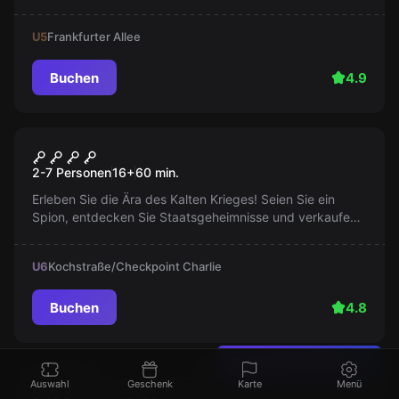
auf die Herausforderungen des Lebens mit einem
Handicap.
U5
Frankfurter Allee
Buchen
4.9
Escape Room
Checkpoint Charlie
2-7 Personen
16
+
60
min.
Erleben Sie die Ära des Kalten Krieges! Seien Sie ein
Spion, entdecken Sie Staatsgeheimnisse und verkaufen
Sie diese an den Höchstbietenden. Bereiten Sie sich auf
aufregende Nächte voller Intrigen vor.
U6
Kochstraße/Checkpoint Charlie
Buchen
4.8
Einen Fehler gefunden?
Escape Room
Capture the Flag
Auswahl
Geschenk
Karte
Menü