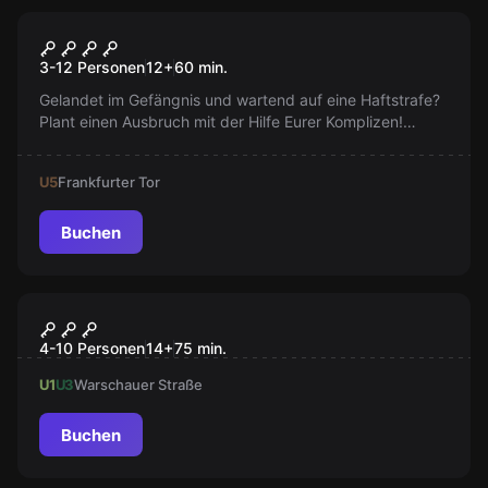
Escape Room
Knast
3-12 Personen
12
+
60
min.
Gelandet im Gefängnis und wartend auf eine Haftstrafe?
Plant einen Ausbruch mit der Hilfe Eurer Komplizen!
Klettert aus Fenstern, krabbelt durch Tunnel und
überlistet die Wächter!
U5
Frankfurter Tor
Buchen
Escape Room
BACKUP: YOU
4-10 Personen
14
+
75
min.
U1
U3
Warschauer Straße
Buchen