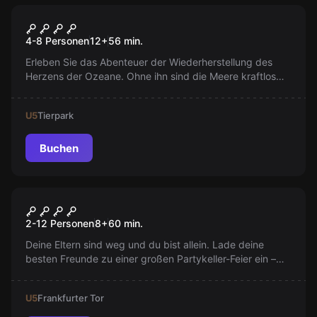
Escape Room
Rettet das Herz der Ozeane II
4-8 Personen
12
+
56
min.
Erleben Sie das Abenteuer der Wiederherstellung des
Herzens der Ozeane. Ohne ihn sind die Meere kraftlos
und farblos. Helfen Sie den Meeresbewohnern, sie
rechtzeitig zu retten!
U5
Tierpark
Buchen
Escape Room
Sturmfrei
2-12 Personen
8
+
60
min.
Deine Eltern sind weg und du bist allein. Lade deine
besten Freunde zu einer großen Partykeller-Feier ein –
wird es ein Hit oder ein Flop? Es liegt an dir!
U5
Frankfurter Tor