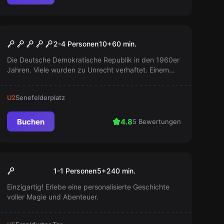
Escape Room
Prison Break
2-4 Personen
10
+
60
min.
Die Deutsche Demokratische Republik in den 1960er
Jahren. Viele wurden zu Unrecht verhaftet. Einem
gelang die Flucht. Er hinterließ Hinweise für andere
Unschuldige. Verstehst du sie?
U2
Senefelderplatz
Buchen
4.8
5 Bewertungen
Escape Room
Zauberspiegel
Neu
1-1 Personen
5
+
240
min.
Einzigartig! Erlebe eine personalisierte Geschichte
voller Magie und Abenteuer.