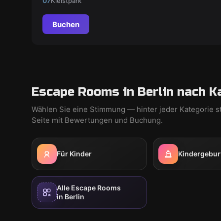
U7
Kleistpark
seit Ahmose Meret LaMun sein...
Buchen
Escape Rooms in Berlin nach K
Wählen Sie eine Stimmung — hinter jeder Kategorie s
Seite mit Bewertungen und Buchung.
Für Kinder
Kindergebur
Alle Escape Rooms
in Berlin