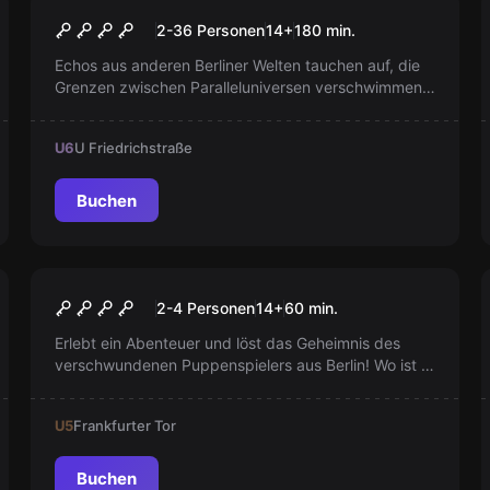
Echoes of Berlin
Neu
2-36 Personen
14
+
180
min.
Echos aus anderen Berliner Welten tauchen auf, die
Grenzen zwischen Paralleluniversen verschwimmen.
Zusammen mit Vareon erkundet ihr Anomalien und
alternative Berline. Gelingt es euch, die Universen zu
U6
U Friedrichstraße
trennen und den Kollaps zu verhindern?
Buchen
Escape Room
Puppenspieler
2-4 Personen
14
+
60
min.
Erlebt ein Abenteuer und löst das Geheimnis des
verschwundenen Puppenspielers aus Berlin! Wo ist er
geblieben und was ist mit seinem beliebten Laden
passiert?
U5
Frankfurter Tor
Buchen