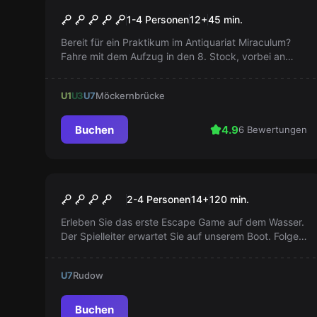
The Elevator
1-4 Personen
12
+
45
min.
Bereit für ein Praktikum im Antiquariat Miraculum?
Fahre mit dem Aufzug in den 8. Stock, vorbei an
gefährlichen Abteilungen. Schaffst du es bis ganz
nach oben?
U1
U3
U7
Möckernbrücke
Buchen
4.9
6 Bewertungen
Escape Room
Der Schatz in der
2-4 Personen
14
+
120
min.
Müggelspree
Erleben Sie das erste Escape Game auf dem Wasser.
Der Spielleiter erwartet Sie auf unserem Boot. Folgen
Sie den Hinweisen und bergen Sie den Schatz!
U7
Rudow
Buchen