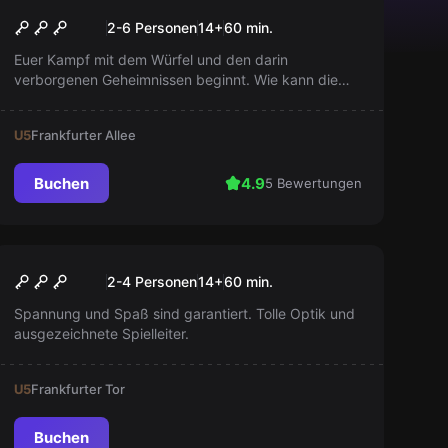
The Cube's Cabinet
2-6 Personen
14
+
60
min.
Euer Kampf mit dem Würfel und den darin
verborgenen Geheimnissen beginnt. Wie kann die
Gruppe aus bis zu sechs Spielern dem kahlen,
weißen, fensterlosen Raum entkommen? Es scheint
U5
Frankfurter Allee
unmöglich!
Buchen
4.9
5 Bewertungen
Escape Room
Puppenspieler
Neu
2-4 Personen
14
+
60
min.
Spannung und Spaß sind garantiert. Tolle Optik und
ausgezeichnete Spielleiter.
U5
Frankfurter Tor
Buchen