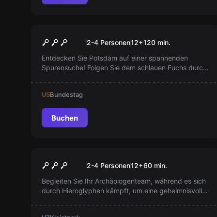
Escape Room
Potsdam - Coachman City
Neu
2-4 Personen
12
+
120
min.
(Kurz)
Entdecken Sie Potsdam auf einer spannenden
Spurensuche! Folgen Sie dem schlauen Fuchs durch
die Stadt, meistern Sie knifflige Herausforderungen
und lassen Sie sich von unerwarteten Erlebnissen
U5
Bundestag
überraschen. Werden Sie das Geheimnis am Ende
der Fährte enthüllen?
Buchen
Online Escape Room
DIE PERLEN DER GEOPATRA
2-4 Personen
12
+
60
min.
Begleiten Sie Ihr Archäologenteam, während es sich
durch Hieroglyphen kämpft, um eine geheimnisvolle
Nachricht zu entziffern und ein unschätzbares
Artefakt zu retten! Es könnte das größte Geheimnis