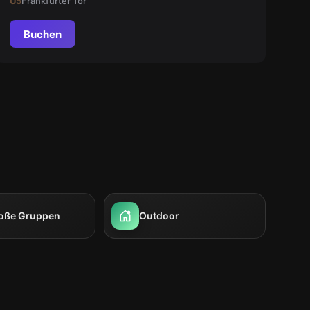
U5
Frankfurter Tor
Buchen
roße Gruppen
Outdoor