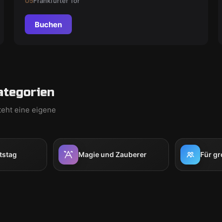
U5
Frankfurter Tor
Buchen
ategorien
teht eine eigene
tstag
Magie und Zauberer
Für g