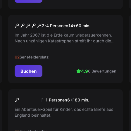
Escape Room
Last Human
2-4 Personen
14
+
60
min.
Im Jahr 2067 ist die Erde kaum wiederzuerkennen.
Nach unzähligen Katastrophen streift ihr durch die
Ödnis, mit der Hoffnung auf weitere Überlebende.
Plötzlich entdeckt ihr eine Tür im Schutt...
U2
Senefelderplatz
Buchen
4.9
6 Bewertungen
Escape Room
Sherlock Junior
Neu
1-1 Personen
6
+
180
min.
Ein Abenteuer-Spiel für Kinder, das echte Briefe aus
England beinhaltet.