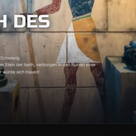
H DES
n
Schwierig
em Stein der Iseth, verborgen in den Ruinen einer
r würde sich trauen!