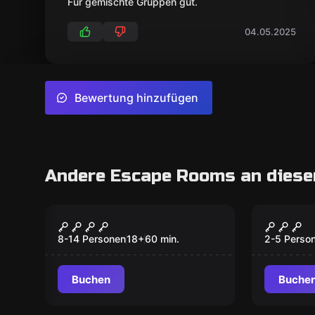
Für gemischte Gruppen gut.
04.05.2025
Bewertung hinzufügen
Andere Escape Rooms an diese
Escape Room
Escape R
One Night in Hong
Der He
Kong Versus Game
8-14 Personen
18
+
60
min.
2-5 Perso
Buchen
Buche