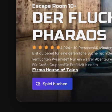
Escape Room 10+
DER FLUC
PHARAOS
4.92
4 - 10 Personen
60 Minute
Bist du bereit für eine gefährliche Suche nach d
verfluchten Pyramide? Nur ein wahrer Abenteure
Für Große Gruppen
Für Profis
Mit Kindern
Firma House of Tales
Spiel buchen