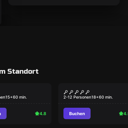
m Standort
oom
Escape Room
nker
One Night in Hong
Kong
nen
15
+
60
min.
2-12 Personen
18
+
60
min.
n
4.8
Buchen
4.