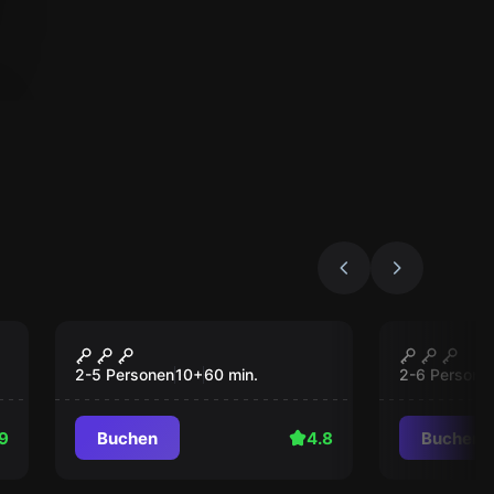
Escape Room
Escape Roo
Checkpoint Charlie
Obsessi
2-5 Personen
10
+
60
min.
2-6 Persone
9
Buchen
4.8
Buchen