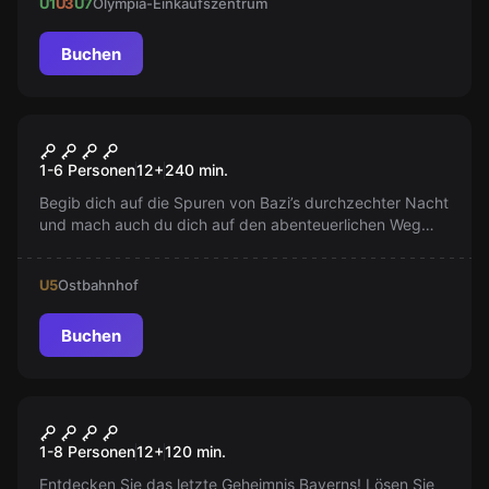
U1
U3
U7
Olympia-Einkaufszentrum
Buchen
Outdoor
Bazi-Tour: Outdoor Escape
1-6 Personen
12
+
240
min.
Game
Begib dich auf die Spuren von Bazi’s durchzechter Nacht
und mach auch du dich auf den abenteuerlichen Weg
zurück zum himmlischen Schatz!
U5
Ostbahnhof
Buchen
Outdoor
Das letzte Geheimnis:
1-8 Personen
12
+
120
min.
Outdoor Escape Game
Entdecken Sie das letzte Geheimnis Bayerns! Lösen Sie