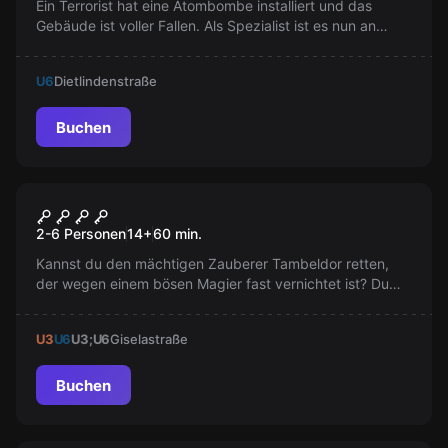
Ein Terrorist hat eine Atombombe installiert und das
Gebäude ist voller Fallen. Als Spezialist ist es nun an
Ihnen, die Katastrophe abzuwenden. Schaffen Sie es?
U6
Dietlindenstraße
Buchen
Escape Room
Wizard
2-6 Personen
14
+
60
min.
Kannst du den mächtigen Zauberer Tambeldor retten,
der wegen einem bösen Magier fast vernichtet ist? Du
hast begrenzte Zeit, das Überlebenselexier herzustellen.
Bist du mutig genug?
U3
U6
U3;U6
Giselastraße
Buchen