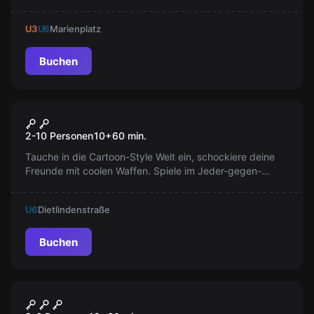
Löse verrückte Experimente und entdecke Geheimnisse
einer besonderen Schulstunde.
U3
U6
Marienplatz
Buchen
VR
Smash Point
2-10 Personen
10
+
60
min.
Tauche in die Cartoon-Style Welt ein, schockiere deine
Freunde mit coolen Waffen. Spiele im Jeder-gegen-
jeden-Modus und sammle Punkte. Wähle aus 14
Avataren. Viel Spaß!
U6
Dietlindenstraße
Buchen
VR
Dream Hackers