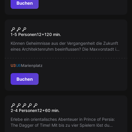
Buchen
Escape Room
Das Erbe des Architekten
Neu
1-5 Personen
12
+
120
min.
Können Geheimnisse aus der Vergangenheit die Zukunft
eines Architektenruhm beeinflussen? Die Maxvorstadt in
München birgt mehr als nur historische Stätten. Kehren
Sie in der Zeit zurück und entdecken Sie, welche
U3
U6
Marienplatz
ungelüfteten Wahrheiten das Erbe von Leo Klenze
gefährden könnten.
Buchen
VR
Prince of Persia: Dagger of
2-4 Personen
12
+
60
min.
Time
Erlebe ein orientalisches Abenteuer in Prince of Persia:
The Dagger of Time! Mit bis zu vier Spielern löst du
Rätsel und stoppst einen bösen Magier. Steuere die Zeit