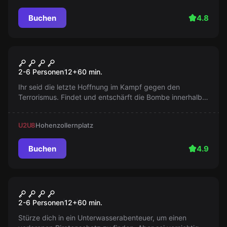
Buchen
4.8
Escape Room
Beim Secret Service
Populär
2-6 Personen
12
+
60
min.
Ihr seid die letzte Hoffnung im Kampf gegen den
Terrorismus. Findet und entschärft die Bombe innerhalb
60 Minuten. Schafft ihr es, die Stadt zu retten?
U2
U8
Hohenzollernplatz
Buchen
4.9
Escape Room
Der versunkene Piratenschatz
Populär
2-6 Personen
12
+
60
min.
Stürze dich in ein Unterwasserabenteuer, um einen