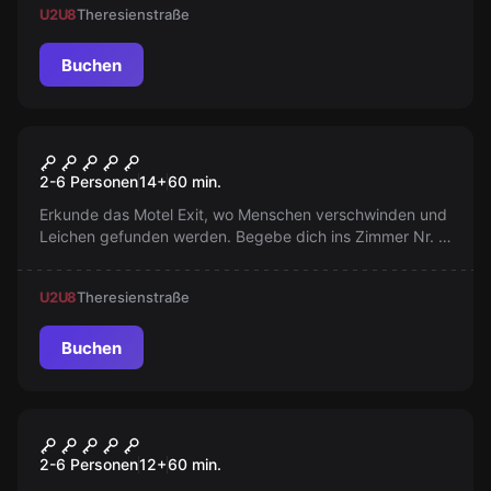
U2
U8
Theresienstraße
Buchen
Escape Room
Murder
2-6 Personen
14
+
60
min.
Erkunde das Motel Exit, wo Menschen verschwinden und
Leichen gefunden werden. Begebe dich ins Zimmer Nr. 9
und entdecke das dunkle Geheimnis. Es liegt in deinen
Händen.
U2
U8
Theresienstraße
Buchen
VR
Mission Sigma VR
2-6 Personen
12
+
60
min.