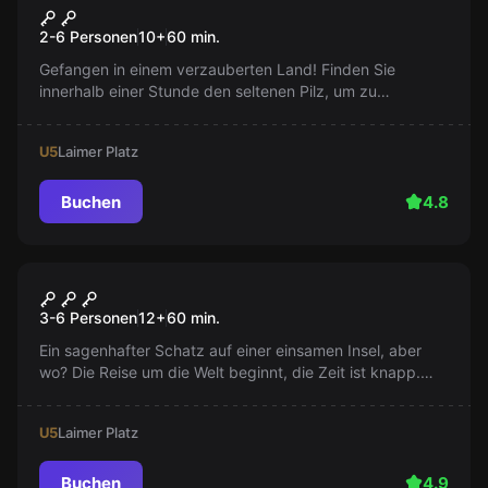
Alice
2-6 Personen
10
+
60
min.
Gefangen in einem verzauberten Land! Finden Sie
innerhalb einer Stunde den seltenen Pilz, um zu
entkommen und Ihre normale Größe wiederzuerlangen,
sonst bleiben Sie für immer klein und gestrandet.
U5
Laimer Platz
Buchen
4.8
Escape Room
Weltreise
3-6 Personen
12
+
60
min.
Ein sagenhafter Schatz auf einer einsamen Insel, aber
wo? Die Reise um die Welt beginnt, die Zeit ist knapp.
Werdet kreativ, seid schnell und ihr gewinnt den Wettlauf
mit der Zeit!
U5
Laimer Platz
Buchen
4.9