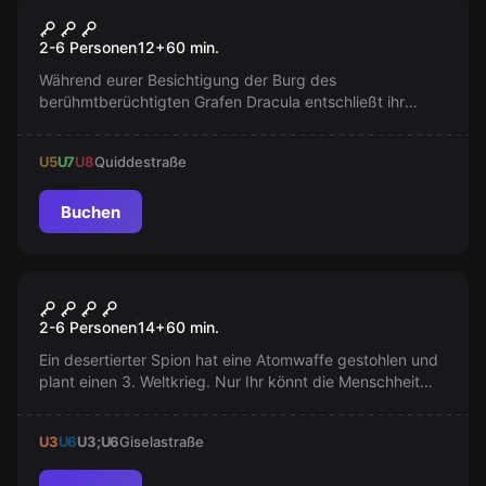
Escape Room
Dracula
2-6 Personen
12
+
60
min.
Während eurer Besichtigung der Burg des
berühmtberüchtigten Grafen Dracula entschließt ihr
euch, die Burg selbstständig zu erkunden. Ihr müsst aus
der Burg entkommen, bevor es Nacht wird!
U5
U7
U8
Quiddestraße
Buchen
Escape Room
Bomb
2-6 Personen
14
+
60
min.
Ein desertierter Spion hat eine Atomwaffe gestohlen und
plant einen 3. Weltkrieg. Nur Ihr könnt die Menschheit
retten. Die Uhr tickt...
U3
U6
U3;U6
Giselastraße