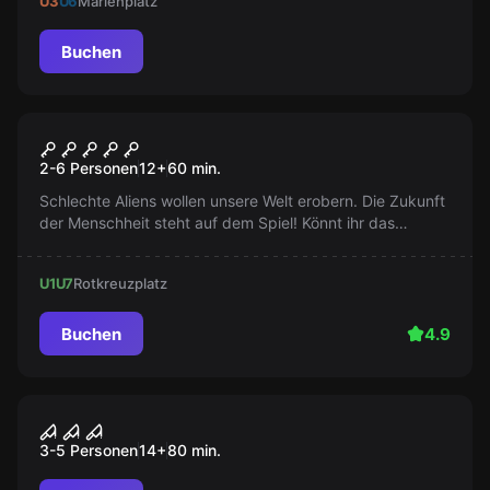
U3
U6
Marienplatz
voller Geheimnisse und künstlerischer Umbrüche.
Buchen
Escape Room
Alien Invasion - Die Mission
2-6 Personen
12
+
60
min.
Schlechte Aliens wollen unsere Welt erobern. Die Zukunft
der Menschheit steht auf dem Spiel! Könnt ihr das
Sternentor schließen und unseren Planeten retten?
U1
U7
Rotkreuzplatz
Buchen
4.9
Escape Room
Bavarian Horror Massacre
3-5 Personen
14
+
80
min.