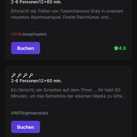
2-6 Personen
12
+
60
min.
Erforscht die Tiefen von Tutanchamuns Grab in unserem
neuesten Abenteuerspiel. Findet Reichtümer und
entkommt vor dem Ersticken. Wird es euch gelingen,
bevor der Sauerstoff ausgeht?
U2
U8
Josephsplatz
Buchen
4.9
Escape Room
Das Geheimnis der eisernen
Populär
2-6 Personen
12
+
60
min.
Maske
Ein Gerücht, ein Schatten auf dem Thron ... Ihr habt 60
Minuten, um das Geheimnis der eisernen Maske zu lüften.
Die Wahrheit wartet in den dunklen Verliesen einer alten
Abtei. Die Krone wartet. Sind Sie bereit?
U1
U7
Stiglmaierplatz
Buchen