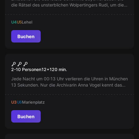
die Rätsel des unsterblichen Wolpertingers Rudi, um die
Wahrheit über das ungeklärte Ende König Ludwig II zu
erfahren.
U4
U5
Lehel
Buchen
Outdoor
The Stolen Hour
Neu
2-10 Personen
12
+
120
min.
Jede Nacht um 00:13 Uhr verlieren die Uhren in München
13 Sekunden. Nur die Archivarin Anna Vogel kennt das
Geheimnis dahinter: verschwundene Erinnerungen.
Begleiten Sie sie auf einer abenteuerlichen Suche durch
U3
U6
Marienplatz
die Stadt, bevor GREY_13 alles löscht. Wer rettet
München wirklich?
Buchen
Escape Room