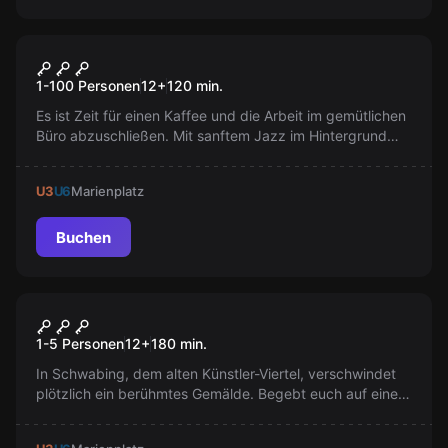
Online Escape Room
Office Online
1-100 Personen
12
+
120
min.
Es ist Zeit für einen Kaffee und die Arbeit im gemütlichen
Büro abzuschließen. Mit sanftem Jazz im Hintergrund
lösen Sie vielleicht das Rätsel Ihres Bruders und sehen
endlich in diese seltsamen kleinen Kartenschubladen.
U3
U6
Marienplatz
Buchen
Escape Room
Der Kunstdiebstahl
Neu
1-5 Personen
12
+
180
min.
In Schwabing, dem alten Künstler-Viertel, verschwindet
plötzlich ein berühmtes Gemälde. Begebt euch auf eine
Entdeckungsreise voller Rätsel und Geschichte. Folgt den
Spuren legendärer Künstler und taucht ein in eine Welt