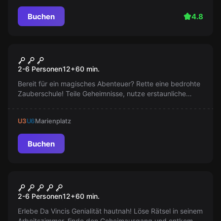
Buchen
4.8
Escape Room
School of Magic
2-6 Personen
12
+
60
min.
Bereit für ein magisches Abenteuer? Rette eine bedrohte
Zauberschule! Teile Geheimnisse, nutze erstaunliche
Fähigkeiten und erwarte Überraschungen. Der Weg ist
herausfordernd, aber die Magie Führt dich an!
U3
U6
Marienplatz
Buchen
Escape Room
Da Vinci Code
2-6 Personen
12
+
60
min.
Erlebe Da Vincis Genialität hautnah! Löse Rätsel in seinem
Arbeitszimmer, finde den Geheimausgang und entkomme