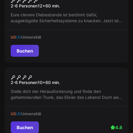
Die Tresor Knacker
2-6 Personen
12
+
60
min.
Eure clevere Diebesbande ist berühmt dafür,
ausgeklügelte Sicherheitssysteme zu knacken. Jetzt ist
euer Ziel der Tresorraum einer altehrwürdigen Bank.
Nutzt euer Insiderwissen und Langfinger-Qualitäten, um
U3
U6
Universität
euch zum Diamanten durchzukombinieren.
Buchen
Escape Room
Der Zauberer
Populär
2-6 Personen
10
+
60
min.
Stelle dich der Herausforderung und finde den
geheimnisvollen Trunk, das Elixier des Lebens! Doch sei
vorsichtig, der mächtige Zauberer mag keine
ungebetenen Gäste...
U3
U6
Universität
Buchen
4.8