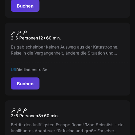
Buchen
VR
Chernobyl VR
2-6 Personen
12
+
60
min.
Es gab scheinbar keinen Ausweg aus der Katastrophe.
Reise in die Vergangenheit, ändere die Situation und
finde einen Ausweg. Entdecke die Geschichte von
Tschernobyl und finde Antworten auf viele Fragen.
U6
Dietlindenstraße
Buchen
Escape Room
Mad Scientist
2-6 Personen
8
+
60
min.
Betritt den kniffligsten Escape Room! 'Mad Scientist' - ein
knallbuntes Abenteuer für kleine und große Forscher.