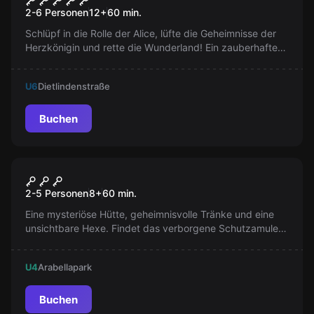
2-6 Personen
12
+
60
min.
Schlüpf in die Rolle der Alice, lüfte die Geheimnisse der
Herzkönigin und rette die Wunderland! Ein zauberhaftes
Mehrspieler Abenteuer erwartet dich!
U6
Dietlindenstraße
Buchen
Escape Room
Die Hexe
2-5 Personen
8
+
60
min.
Eine mysteriöse Hütte, geheimnisvolle Tränke und eine
unsichtbare Hexe. Findet das verborgene Schutzamulett,
bevor sie zurückkehrt! Standort Bogenhausen.
U4
Arabellapark
Buchen