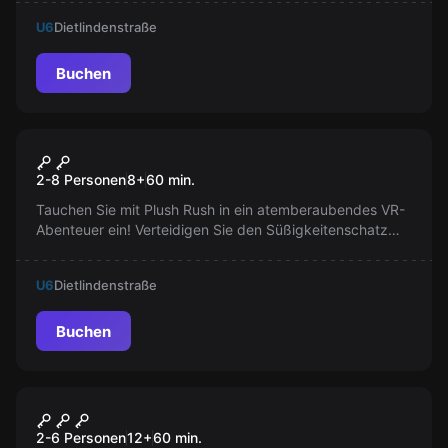
Weihnachtsbaum sein Licht zurück!
U6
Dietlindenstraße
Buchen
VR
Plush Rush
2-8 Personen
8
+
60
min.
Tauchen Sie mit Plush Rush in ein atemberaubendes VR-
Abenteuer ein! Verteidigen Sie den Süßigkeitenschatz
des Königreichs vor Eindringlingen. Ein Spiel für alle
Altersgruppen, voller Aufregung, Strategie und
U6
Dietlindenstraße
atemberaubende Bilder. Erleben Sie es jetzt selbst!
Buchen
VR
Signal Lost VR
2-6 Personen
12
+
60
min.