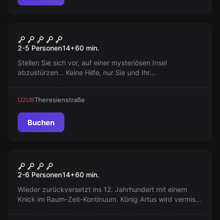
Escape Room
Lost
2-5 Personen
14
+
60
min.
Stellen Sie sich vor, auf einer mysteriösen Insel
abzustürzen... Keine Hilfe, nur Sie und Ihr
Überlebenswille. Entdecken Sie einen verlassenen
Bunkerausgang und retten Sie sich selbst innerhalb von
U2
U8
Theresienstraße
50 Minuten!
Buchen
Escape Room
Excalibur
2-6 Personen
14
+
60
min.
Wieder zurückversetzt ins 12. Jahrhundert mit einem
Knick im Raum-Zeit-Kontinuum. König Artus wird vermisst
und Excalibur muss gefunden werden. Schaffst du es
bevor Merlins Zauber bricht?