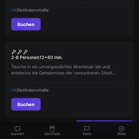
und meistere die Herausforderungen!
U6
Dietlindenstraße
Buchen
VR
ATLANTIS
2-8 Personen
12
+
60
min.
Tauche in ein unvergessliches Abenteuer ein und
entdecke die Geheimnisse der versunkenen Stadt
Atlantis. Bis zu 8 Spieler können dieses VR-Spiel
gleichzeitig erleben. Bist du bereit, Atlantis zu retten?
U6
Dietlindenstraße
Buchen
Escape Room
Einen Fehler gefunden?
Reich der Sinne
Auswahl
Geschenk
Karte
Menü
2-6 Personen
12
+
60
min.