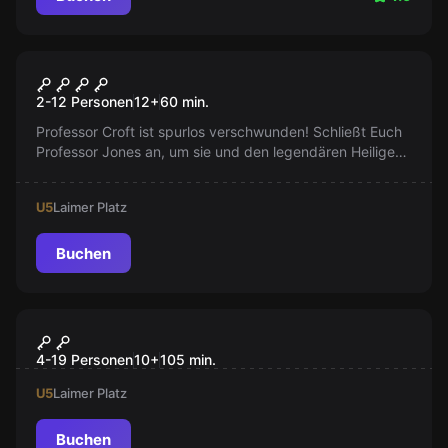
Escape Room
Die Jagd nach dem heiligen
2-12 Personen
12
+
60
min.
Gral
Professor Croft ist spurlos verschwunden! Schließt Euch
Professor Jones an, um sie und den legendären Heiligen
Gral zu finden. Werdet Ihr die Herausforderung meistern?
U5
Laimer Platz
Buchen
Outdoor
MiSSiONS
4-19 Personen
10
+
105
min.
U5
Laimer Platz
Buchen