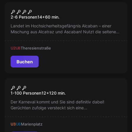
Escape Room
Prison
2-6 Personen
14
+
60
min.
Landet im Hochsicherheitsgefängnis Alcaban – einer
Mischung aus Alcatraz und Ascaban! Nutzt die seltene
Chance und findet den Ausbruchsweg, bevor die
Wächter zurückkehren!
U2
U8
Theresienstraße
Buchen
Online Escape Room
Carnival Online
1-100 Personen
12
+
120
min.
Der Karneval kommt und Sie sind definitiv dabei!
Gerüchten zufolge versteckt sich eine
Geheimgesellschaft dort, die potenzielle Mitglieder mit
Rätseln lockt. Komm; zeig was du kannst; besiege die
U3
U6
Marienplatz
Karnevalisten bei ihren eigenen Spielen.