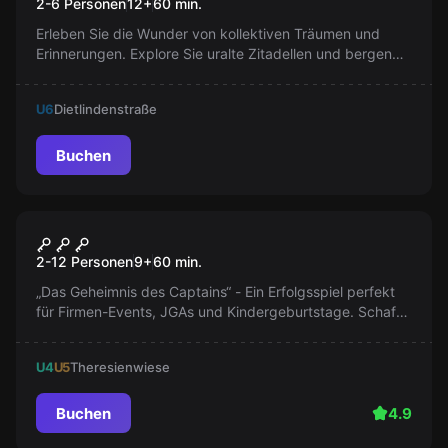
2-6 Personen
12
+
60
min.
Erleben Sie die Wunder von kollektiven Träumen und
Erinnerungen. Explore Sie uralte Zitadellen und bergen
Sie mächtige Artefakte. Aber Vorsicht vor den lebenden
Albträumen.
U6
Dietlindenstraße
Buchen
Escape Room
Das Geheimnis des Captains
2-12 Personen
9
+
60
min.
„Das Geheimnis des Captains“ - Ein Erfolgsspiel perfekt
für Firmen-Events, JGAs und Kindergeburtstage. Schafft
Ihr es, die Geheimnisse zu entschlüsseln und den Schatz
zu finden?
U4
U5
Theresienwiese
Buchen
4.9