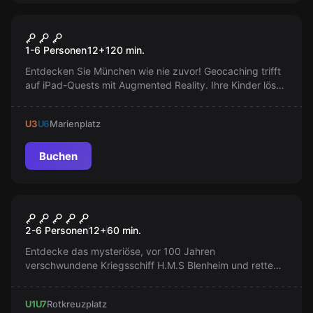
Escape Room
Magisches Portal
Neu
1-6 Personen
12
+
120
min.
Entdecken Sie München wie nie zuvor! Geocaching trifft
auf iPad-Quests mit Augmented Reality. Ihre Kinder lösen
Rätsel und retten die Welt, während Sie die Altstadt
erkunden. Eine spannende Mischung aus Realität und
U3
U6
Marienplatz
Fiktion wartet auf Sie und Ihre Familie!
Buchen
Escape Room
Message in the Bottle
2-6 Personen
12
+
60
min.
Entdecke das mysteriöse, vor 100 Jahren
verschwundene Kriegsschiff H.M.S Blenheim und rette
den verborgenen Schatz! Bist du bereit, die
Herausforderung anzunehmen?
U1
U7
Rotkreuzplatz