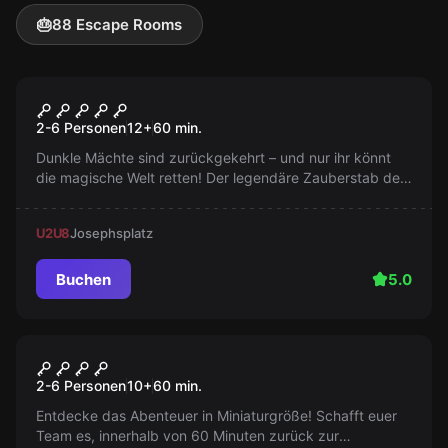
🎂
88 Escape Rooms
Escape Room
Die Zauberschule
Populär
2-6 Personen
12
+
60
min.
Dunkle Mächte sind zurückgekehrt – und nur ihr könnt
die magische Welt retten! Der legendäre Zauberstab des
großen Baltasar ist der Schlüssel, doch er ist seit
Jahrhunderten verschollen. Begebt euch in die verbotene
U2
U8
Josephsplatz
Bibliothek, stellt euch der Gefahr – und findet ihn, bevor
der Schutzzauber in 60 Minuten erlischt.
Buchen
5.0
Escape Room
Die Schrumpfmaschine
Populär
2-6 Personen
10
+
60
min.
Entdecke das Abenteuer in Miniaturgröße! Schafft euer
Team es, innerhalb von 60 Minuten zurück zur