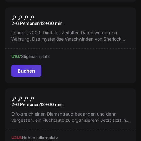
Escape Room
Baker Street: Moriarty’s Game
Populär
2-6 Personen
12
+
60
min.
London, 2000. Digitales Zeitalter, Daten werden zur
Währung. Das mysteriöse Verschwinden von Sherlock
und ein gestohlener Datenträger. Finden Sie den
Datenträger und retten Sie die Legende in 60 Minuten!
U1
U7
Stiglmaierplatz
Buchen
Escape Room
Das Knast Komplott
Populär
2-6 Personen
12
+
60
min.
Erfolgreich einen Diamantraub begangen und dann
vergessen, ein Fluchtauto zu organisieren? Jetzt sitzt ihr
fest, aber als cleveres Team werdet ihr alles daran
setzen, hier rauszukommen!
U2
U8
Hohenzollernplatz