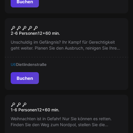
Buchen
VR
The Prison VR
2-6 Personen
12
+
60
min.
Unschuldig im Gefängnis? Ihr Kampf für Gerechtigkeit
geht weiter. Planen Sie den Ausbruch, reinigen Sie Ihren
Namen & kämpfen Sie erneut gegen Korruption. Mut und
Glück sind jetzt Ihr bester Verbündeter.
U6
Dietlindenstraße
Buchen
VR
Christmas VR
1-6 Personen
12
+
60
min.
Weihnachten ist in Gefahr! Nur Sie können es retten.
Finden Sie den Weg zum Nordpol, stellen Sie die
Ordnung wieder her und geben Sie dem ersten