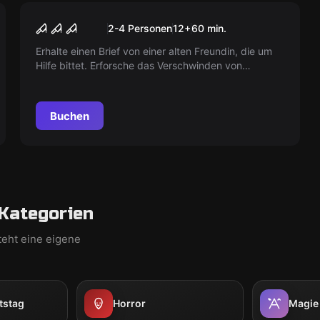
VR
Sanctum
2-4 Personen
12
+
60
min.
Erhalte einen Brief von einer alten Freundin, die um
Hilfe bittet. Erforsche das Verschwinden von
Menschen und stelle dich uralten Mächten unter
einem verlassenen Kloster. Riskiere dein Leben und
deine Seele, aber sei vorsichtig.
Buchen
Kategorien
teht eine eigene
tstag
Horror
Magie