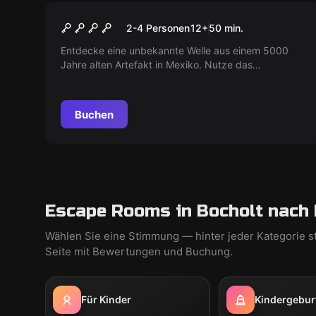
VR
Jumpers
2-4 Personen
12
+
50
min.
Entdecke eine unbekannte Welle aus einem 5000
Jahre alten Artefakt in Mexiko. Nutze das
Teleportationsgerät, löse Rätsel und erkunde
gefährliche Welten. Du hast 50 Minuten. ‚Jumpers‘
bietet über 70 kooperative Interaktionen und 5
Buchen
verschiedene Welten.
Escape Rooms in Bocholt nach 
Wählen Sie eine Stimmung — hinter jeder Kategorie s
Seite mit Bewertungen und Buchung.
Für Kinder
Kindergebur