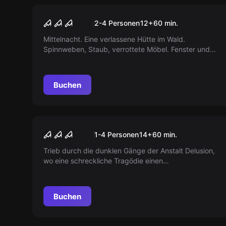
VR
Teil 1 - House Of Fear
2-4 Personen
12
+
60
min.
Mittelnacht. Eine verlassene Hütte im Wald.
Spinnweben, Staub, verrottete Möbel. Fenster und
Türen sind verschlossen, der Strom funktioniert nicht.
Ihr seid gefangen!
Buchen
VR
House of Fear: Call of Blood
1-4 Personen
14
+
60
min.
Trieb durch die dunklen Gänge der Anstalt Delusion,
wo eine schreckliche Tragödie einen
unbeschreiblichen Horror zurückließ. Der
Klinikdirektor und die zwölfjährige Emily sind
verschwunden. Wo sind sie hin?
Buchen