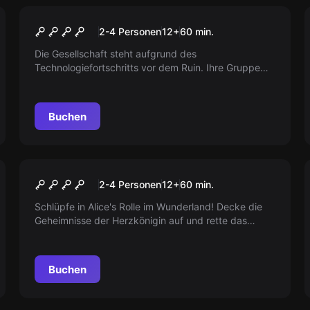
VR
Cyberpunk
2-4 Personen
12
+
60
min.
Die Gesellschaft steht aufgrund des
Technologiefortschritts vor dem Ruin. Ihre Gruppe
von hochqualifizierten Cyborgs hat den Auftrag,
wertvolle Daten von einem Einflussreichen
Unternehmen zu stehlen. Schaffen Sie es,
Buchen
unbeobachtet einzudringen?
VR
Alice Im Wunderland
2-4 Personen
12
+
60
min.
Schlüpfe in Alice's Rolle im Wunderland! Decke die
Geheimnisse der Herzkönigin auf und rette das
Wunderland. Folge dem Weißen Kaninchen, besiege
die Herzkönigin und hebe den Bann auf.
Buchen