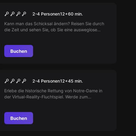
VR
Chernobyl
2-4 Personen
12
+
60
min.
Kann man das Schicksal ändern? Reisen Sie durch
die Zeit und sehen Sie, ob Sie eine ausweglose
Situation ändern können. Erfahren Sie die ungeklärte
Geschichte von Tschernobyl.
Buchen
VR
Save Notre-Dame On Fire
2-4 Personen
12
+
45
min.
Erlebe die historische Rettung von Notre-Dame in
der Virtual-Reality-Fluchtspiel. Werde zum
Feuerwehrmann und rette den Dom und seinen
wertvollsten Schatz: die Dornenkrone.
Buchen