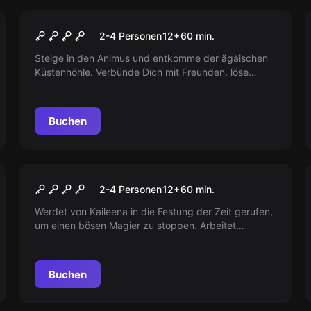
VR
Beyond Medusas Gate
2-4 Personen
12
+
60
min.
Steige in den Animus und entkomme der ägäischen
Küstenhöhle. Verbünde Dich mit Freunden, löse
Rätsel und bestehen Sie Herausforderungen, um das
legendäre Schiff der Argonauten zu entdecken.
Buchen
VR
Prince Of Persia
2-4 Personen
12
+
60
min.
Werdet von Kaileena in die Festung der Zeit gerufen,
um einen bösen Magier zu stoppen. Arbeitet
zusammen und löst Rätsel, um erfolgreich zu sein.
Buchen