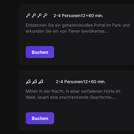
VR
Jungle Quest
2-4 Personen
12
+
60
min.
Entdecken Sie ein geheimnisvolles Portal im Park und
erkunden Sie ein von Tieren bevölkertes
Himmelreich. Lösen Sie Rätsel, um den Weg nach
Hause zu finden. Werden Sie es schaffen?
Buchen
VR
Teil 2 - House Of Fear
2-4 Personen
12
+
60
min.
Mitten in der Nacht, in einer verfallenen Hütte im
Wald, lauert eine erschreckende Geschichte.
Unheimliches Flüstern, plötzliche Schreie,
bewegende Schatten. Jede Enthüllung grabt tiefer in
deine Seele.
Buchen