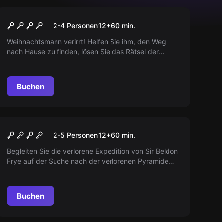
VR
Christmas Story
2-4 Personen
12
+
60
min.
Weihnachtsmann verirrt! Helfen Sie ihm, den Weg
nach Hause zu finden, lösen Sie das Rätsel der
faulen Elfen und stellen Sie die Geschenklieferung
wieder her. Machen Sie diesen Weihnachtsmonat
unvergesslich.
Buchen
VR
Escape the lost Pyramid
2-5 Personen
12
+
60
min.
Begleiten Sie die verlorene Expedition von Sir Beldon
Frye auf der Suche nach der verlorenen Pyramide
von Nebka. Finden Sie heraus, was passiert ist und
wonach sie gesucht haben.
Buchen