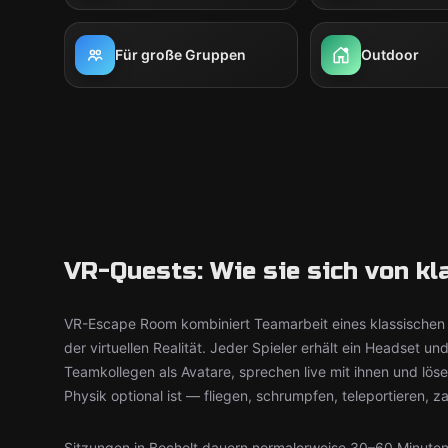
Für große Gruppen
Outdoor
VR-Quests: Wie sie sich von k
VR-Escape Room kombiniert Teamarbeit eines klassischen 
der virtuellen Realität. Jeder Spieler erhält ein Headset und
Teamkollegen als Avatare, sprechen live mit ihnen und löse
Physik optional ist — fliegen, schrumpfen, teleportieren, z
Sitzungen in Bocholt dauern normalerweise 30–60 Minuten. 