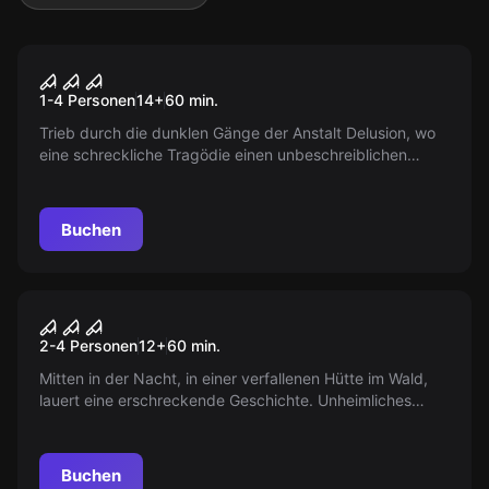
VR
House of Fear: Call of Blood
1-4 Personen
14
+
60
min.
Trieb durch die dunklen Gänge der Anstalt Delusion, wo
eine schreckliche Tragödie einen unbeschreiblichen
Horror zurückließ. Der Klinikdirektor und die zwölfjährige
Emily sind verschwunden. Wo sind sie hin?
Buchen
VR
Teil 2 - House Of Fear
2-4 Personen
12
+
60
min.
Mitten in der Nacht, in einer verfallenen Hütte im Wald,
lauert eine erschreckende Geschichte. Unheimliches
Flüstern, plötzliche Schreie, bewegende Schatten. Jede
Enthüllung grabt tiefer in deine Seele.
Buchen