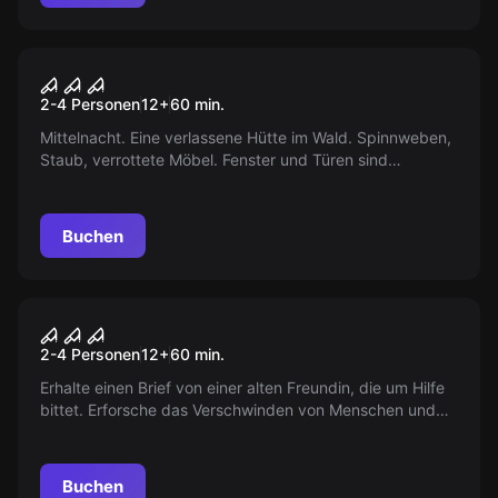
VR
Teil 1 - House Of Fear
2-4 Personen
12
+
60
min.
Mittelnacht. Eine verlassene Hütte im Wald. Spinnweben,
Staub, verrottete Möbel. Fenster und Türen sind
verschlossen, der Strom funktioniert nicht. Ihr seid
gefangen!
Buchen
VR
Sanctum
2-4 Personen
12
+
60
min.
Erhalte einen Brief von einer alten Freundin, die um Hilfe
bittet. Erforsche das Verschwinden von Menschen und
stelle dich uralten Mächten unter einem verlassenen
Kloster. Riskiere dein Leben und deine Seele, aber sei
vorsichtig.
Buchen