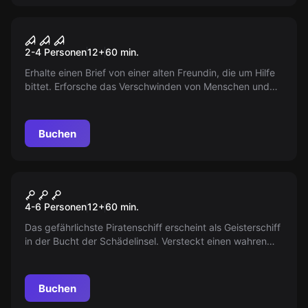
VR
Sanctum
2-4 Personen
12
+
60
min.
Erhalte einen Brief von einer alten Freundin, die um Hilfe
bittet. Erforsche das Verschwinden von Menschen und
stelle dich uralten Mächten unter einem verlassenen
Kloster. Riskiere dein Leben und deine Seele, aber sei
vorsichtig.
Buchen
Escape Room
Die 3½ Flüche Der Schwarzen
4-6 Personen
12
+
60
min.
Witwe
Das gefährlichste Piratenschiff erscheint als Geisterschiff
in der Bucht der Schädelinsel. Versteckt einen wahren
Schatz - doch das Finden ist schwieriger als ihr denkt!
Buchen