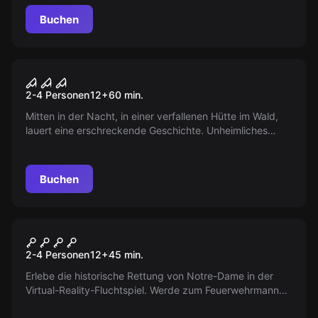
stehlen. Schaffen Sie es, unbeobachtet einzudringen?
Buchen
VR
Teil 2 - House Of Fear
2-4 Personen
12
+
60
min.
Mitten in der Nacht, in einer verfallenen Hütte im Wald,
lauert eine erschreckende Geschichte. Unheimliches
Flüstern, plötzliche Schreie, bewegende Schatten. Jede
Enthüllung grabt tiefer in deine Seele.
Buchen
VR
Save Notre-Dame On Fire
2-4 Personen
12
+
45
min.
Erlebe die historische Rettung von Notre-Dame in der
Virtual-Reality-Fluchtspiel. Werde zum Feuerwehrmann
und rette den Dom und seinen wertvollsten Schatz: die