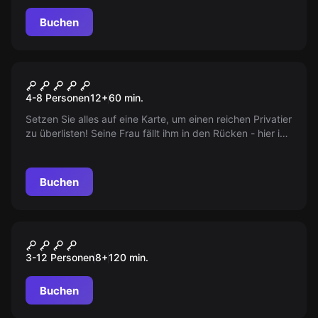
Buchen
Escape Room
Juwelenraub
4-8 Personen
12
+
60
min.
Setzen Sie alles auf eine Karte, um einen reichen Privatier
zu überlisten! Seine Frau fällt ihm in den Rücken - hier ist
Ihre Chance! Meistern Sie Herausforderungen, die kein
Meisterdieb hätte denken können. Die Zeit tickt...
Buchen
Outdoor
Monster City
3-12 Personen
8
+
120
min.
Buchen