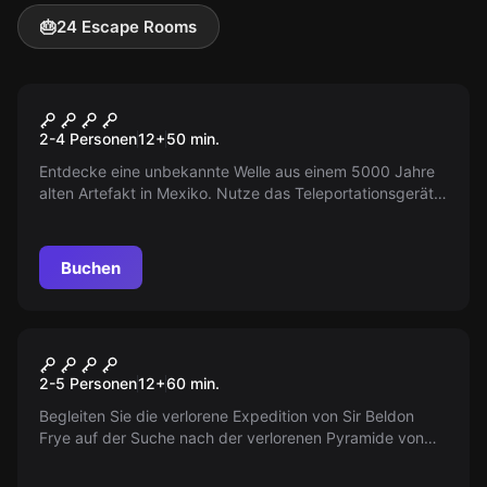
🎂
24 Escape Rooms
VR
Jumpers
2-4 Personen
12
+
50
min.
Entdecke eine unbekannte Welle aus einem 5000 Jahre
alten Artefakt in Mexiko. Nutze das Teleportationsgerät,
löse Rätsel und erkunde gefährliche Welten. Du hast 50
Minuten. ‚Jumpers‘ bietet über 70 kooperative
Interaktionen und 5 verschiedene Welten.
Buchen
VR
Escape the lost Pyramid
2-5 Personen
12
+
60
min.
Begleiten Sie die verlorene Expedition von Sir Beldon
Frye auf der Suche nach der verlorenen Pyramide von
Nebka. Finden Sie heraus, was passiert ist und wonach
sie gesucht haben.