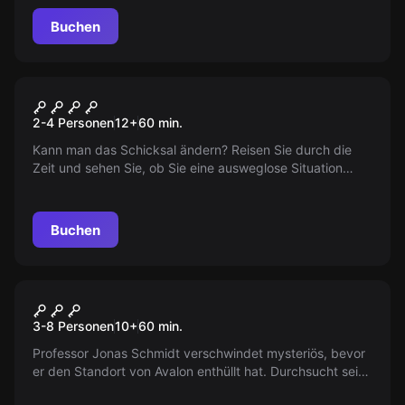
Dornenkrone.
Buchen
VR
Chernobyl
2-4 Personen
12
+
60
min.
Kann man das Schicksal ändern? Reisen Sie durch die
Zeit und sehen Sie, ob Sie eine ausweglose Situation
ändern können. Erfahren Sie die ungeklärte Geschichte
von Tschernobyl.
Buchen
Escape Room
Die Suche nach Avalon
3-8 Personen
10
+
60
min.
Professor Jonas Schmidt verschwindet mysteriös, bevor
er den Standort von Avalon enthüllt hat. Durchsucht sein
Büro, löst das Rätsel und findet Avalon!