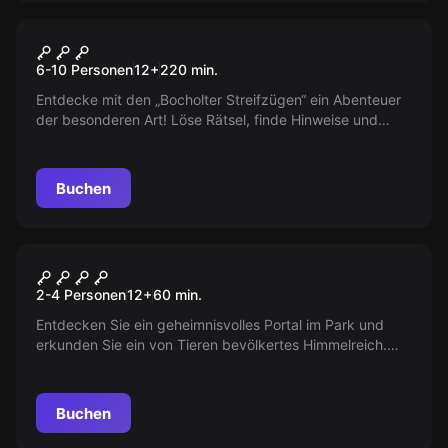
Escape Room
Seetour
Neu
6-10 Personen
12
+
220
min.
Entdecke mit den „Bocholter Streifzügen“ ein Abenteuer
der besonderen Art! Löse Rätsel, finde Hinweise und
tauche mit Freunden und Familie in eine Welt voller
Geheimnisse rund um den Bocholter Aasee ein. Bist du
bereit für das nächste Kapitel deiner
Buchen
Abenteuergeschichte?
VR
Jungle Quest
2-4 Personen
12
+
60
min.
Entdecken Sie ein geheimnisvolles Portal im Park und
erkunden Sie ein von Tieren bevölkertes Himmelreich.
Lösen Sie Rätsel, um den Weg nach Hause zu finden.
Werden Sie es schaffen?
Buchen