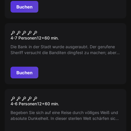
Buchen
Escape Room
Der Saloon
4-7 Personen
12
+
60
min.
Die Bank in der Stadt wurde ausgeraubt. Der gerufene
Sheriff versucht die Banditen dingfest zu machen; aber
sowohl von ihm als auch von der Beute fehlt jede Spur…
Buchen
Escape Room
Welt der Schatten
4-6 Personen
12
+
60
min.
Begeben Sie sich auf eine Reise durch völliges Weiß und
absolute Dunkelheit. In dieser sterilen Welt schärfen sich
Ihre Sinne. Wird Ihr Wille stark genug sein, die Farben
zurückzubringen?