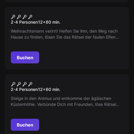
VR
Christmas Story
2-4 Personen
12
+
60
min.
Weihnachtsmann verirrt! Helfen Sie ihm, den Weg nach
Hause zu finden, lösen Sie das Rätsel der faulen Elfen
und stellen Sie die Geschenklieferung wieder her.
Machen Sie diesen Weihnachtsmonat unvergesslich.
Buchen
VR
Beyond Medusas Gate
2-4 Personen
12
+
60
min.
Steige in den Animus und entkomme der ägäischen
Küstenhöhle. Verbünde Dich mit Freunden, löse Rätsel
und bestehen Sie Herausforderungen, um das legendäre
Schiff der Argonauten zu entdecken.
Buchen