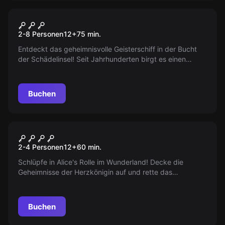
Escape Room
Die 3 1/2 Flüche der
2-8 Personen
12
+
75
min.
Schwarzen Witwe
Entdeckt das geheimnisvolle Geisterschiff in der Bucht
der Schädelinsel! Seit Jahrhunderten birgt es einen
unerforschten Schatz, der seit der Zeit der gefährlichsten
Piraten unberührt geblieben ist. Aber Vorsicht: Der Weg
dorthin ist voller unerwarteter Gefahren!
Buchen
VR
Alice Im Wunderland
2-4 Personen
12
+
60
min.
Schlüpfe in Alice's Rolle im Wunderland! Decke die
Geheimnisse der Herzkönigin auf und rette das
Wunderland. Folge dem Weißen Kaninchen, besiege die
Herzkönigin und hebe den Bann auf.
Buchen