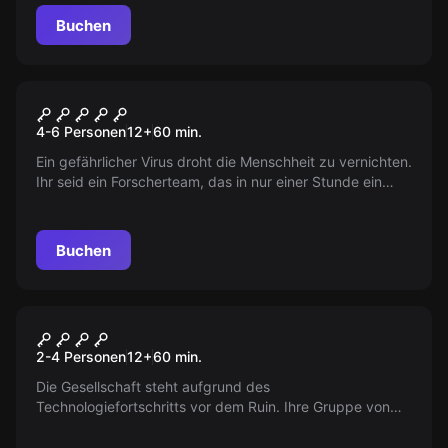
Buchen
Escape Room
Tödlicher Virus
4-6 Personen
12
+
60
min.
Ein gefährlicher Virus droht die Menschheit zu vernichten.
Ihr seid ein Forscherteam, das in nur einer Stunde ein
Gegenmittel finden muss, um den Professor zu heilen und
die Menschheit zu retten!
Buchen
VR
Cyberpunk
2-4 Personen
12
+
60
min.
Die Gesellschaft steht aufgrund des
Technologiefortschritts vor dem Ruin. Ihre Gruppe von
hochqualifizierten Cyborgs hat den Auftrag, wertvolle
Daten von einem Einflussreichen Unternehmen zu