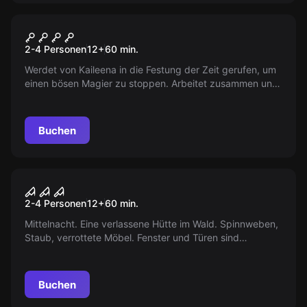
VR
Prince Of Persia
2-4 Personen
12
+
60
min.
Werdet von Kaileena in die Festung der Zeit gerufen, um
einen bösen Magier zu stoppen. Arbeitet zusammen und
löst Rätsel, um erfolgreich zu sein.
Buchen
VR
Teil 1 - House Of Fear
2-4 Personen
12
+
60
min.
Mittelnacht. Eine verlassene Hütte im Wald. Spinnweben,
Staub, verrottete Möbel. Fenster und Türen sind
verschlossen, der Strom funktioniert nicht. Ihr seid
gefangen!
Buchen