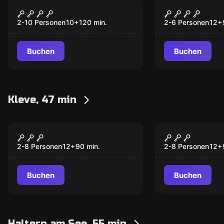
Outdoor
Escape Room
Auroras magischer
DIE VERBA
Würfel
DUNKLEN L
2-10 Personen
10
+
120
min.
2-6 Personen
12
+
Buchen
Buchen
Kleve, 47 min
Escape Room
Escape Room
DIE SUCHE NACH
DIE VERBO
AVALON
GRUFT
2-8 Personen
12
+
90
min.
2-8 Personen
12
+
Buchen
Buchen
Haltern am See, 55 min