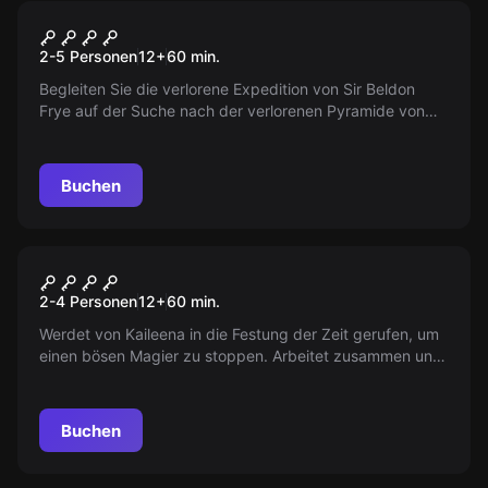
VR
Escape the lost Pyramid
2-5 Personen
12
+
60
min.
Begleiten Sie die verlorene Expedition von Sir Beldon
Frye auf der Suche nach der verlorenen Pyramide von
Nebka. Finden Sie heraus, was passiert ist und wonach
sie gesucht haben.
Buchen
VR
Prince Of Persia
2-4 Personen
12
+
60
min.
Werdet von Kaileena in die Festung der Zeit gerufen, um
einen bösen Magier zu stoppen. Arbeitet zusammen und
löst Rätsel, um erfolgreich zu sein.
Buchen