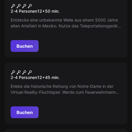
Jumpers
2-4 Personen
12
+
50
min.
Entdecke eine unbekannte Welle aus einem 5000 Jahre
alten Artefakt in Mexiko. Nutze das Teleportationsgerät,
löse Rätsel und erkunde gefährliche Welten. Du hast 50
Minuten. ‚Jumpers‘ bietet über 70 kooperative
Interaktionen und 5 verschiedene Welten.
Buchen
VR
Save Notre-Dame On Fire
2-4 Personen
12
+
45
min.
Erlebe die historische Rettung von Notre-Dame in der
Virtual-Reality-Fluchtspiel. Werde zum Feuerwehrmann
und rette den Dom und seinen wertvollsten Schatz: die
Dornenkrone.
Buchen
Escape Room