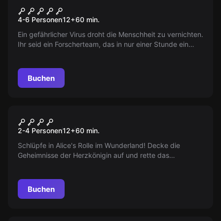
Tödlicher Virus
4-6 Personen
12
+
60
min.
Ein gefährlicher Virus droht die Menschheit zu vernichten.
Ihr seid ein Forscherteam, das in nur einer Stunde ein
Gegenmittel finden muss, um den Professor zu heilen und
die Menschheit zu retten!
Buchen
VR
Alice Im Wunderland
2-4 Personen
12
+
60
min.
Schlüpfe in Alice's Rolle im Wunderland! Decke die
Geheimnisse der Herzkönigin auf und rette das
Wunderland. Folge dem Weißen Kaninchen, besiege die
Herzkönigin und hebe den Bann auf.
Buchen
Escape Room