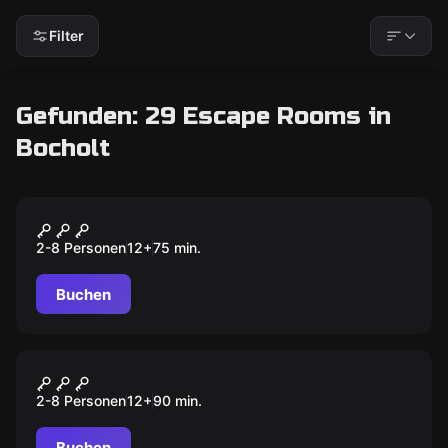
Filter
Gefunden: 29 Escape Rooms in
Bocholt
Escape Room
DER MONA LISA RAUB
2-8 Personen
12
+
75
min.
Buchen
Escape Room
DIE SUCHE NACH AVALON
2-8 Personen
12
+
90
min.
Buchen