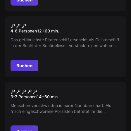
Escape Room
Die 3½ Flüche Der Schwarzen
4-6 Personen
12
+
60
min.
Witwe
Das gefährlichste Piratenschiff erscheint als Geisterschiff
in der Bucht der Schädelinsel. Versteckt einen wahren
Schatz - doch das Finden ist schwieriger als ihr denkt!
Buchen
Escape Room
Blutrausch
3-7 Personen
14
+
60
min.
Menschen verschwinden in eurer Nachbarschaft. Als
frisch eingeschworene Polizisten betretet ihr die
Wohnung von Michael von Grafenstein. Kommt ihr lebend
wieder heraus?