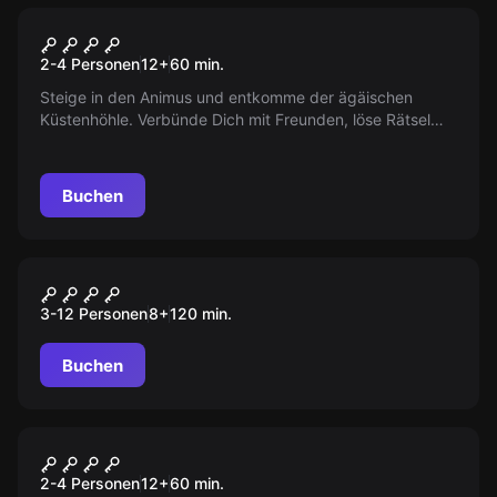
VR
Beyond Medusas Gate
2-4 Personen
12
+
60
min.
Steige in den Animus und entkomme der ägäischen
Küstenhöhle. Verbünde Dich mit Freunden, löse Rätsel
und bestehen Sie Herausforderungen, um das legendäre
Schiff der Argonauten zu entdecken.
Buchen
Outdoor
Monster City
3-12 Personen
8
+
120
min.
Buchen
VR
Jungle Quest
2-4 Personen
12
+
60
min.