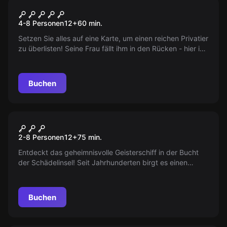
Escape Room
Juwelenraub
4-8 Personen
12
+
60
min.
Setzen Sie alles auf eine Karte, um einen reichen Privatier
zu überlisten! Seine Frau fällt ihm in den Rücken - hier ist
Ihre Chance! Meistern Sie Herausforderungen, die kein
Meisterdieb hätte denken können. Die Zeit tickt...
Buchen
Escape Room
Die 3 1/2 Flüche der
2-8 Personen
12
+
75
min.
Schwarzen Witwe
Entdeckt das geheimnisvolle Geisterschiff in der Bucht
der Schädelinsel! Seit Jahrhunderten birgt es einen
unerforschten Schatz, der seit der Zeit der gefährlichsten
Piraten unberührt geblieben ist. Aber Vorsicht: Der Weg
dorthin ist voller unerwarteter Gefahren!
Buchen