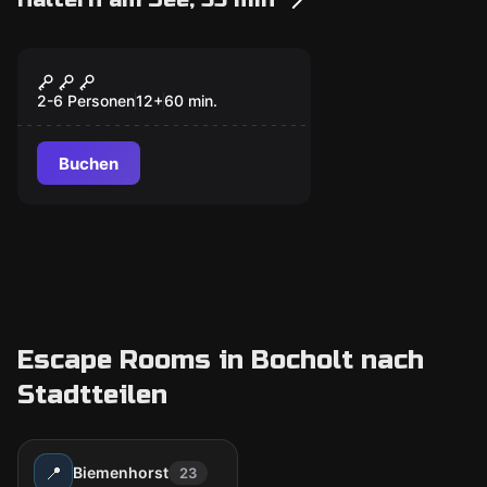
Escape Room
Carpe Noctem: Flucht
Neu
aus Aliso
2-6 Personen
12
+
60
min.
Buchen
Escape Rooms in Bocholt nach
Stadtteilen
📍
Biemenhorst
23