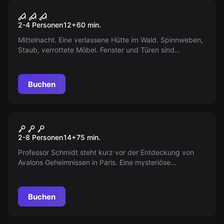
VR
Teil 1 - House Of Fear
2-4 Personen
12
+
60
min.
Mittelnacht. Eine verlassene Hütte im Wald. Spinnweben,
Staub, verrottete Möbel. Fenster und Türen sind
verschlossen, der Strom funktioniert nicht. Ihr seid
gefangen!
Buchen
Escape Room
DER MONA LISA RAUB
2-8 Personen
14
+
75
min.
Professor Schmidt steht kurz vor der Entdeckung von
Avalons Geheimnissen in Paris. Eine mysteriöse
Verbindung zur Mona Lisa verspricht den Durchbruch,
aber beharrliche Hindernisse im Museum erschweren
seine Suche. Wird er einen Weg finden, das Rätsel zu
Buchen
entschlüsseln?