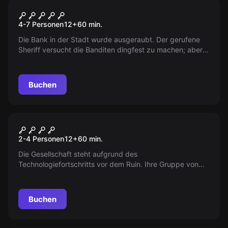
Escape Room
Der Saloon
4-7 Personen
12
+
60
min.
Die Bank in der Stadt wurde ausgeraubt. Der gerufene
Sheriff versucht die Banditen dingfest zu machen; aber
sowohl von ihm als auch von der Beute fehlt jede Spur…
Buchen
VR
Cyberpunk
2-4 Personen
12
+
60
min.
Die Gesellschaft steht aufgrund des
Technologiefortschritts vor dem Ruin. Ihre Gruppe von
hochqualifizierten Cyborgs hat den Auftrag, wertvolle
Daten von einem Einflussreichen Unternehmen zu
stehlen. Schaffen Sie es, unbeobachtet einzudringen?
Buchen