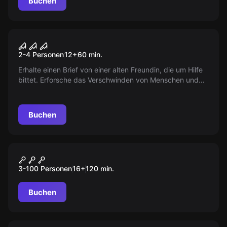
Buchen
VR
Sanctum
2-4 Personen
12
+
60
min.
Erhalte einen Brief von einer alten Freundin, die um Hilfe
bittet. Erforsche das Verschwinden von Menschen und
stelle dich uralten Mächten unter einem verlassenen
Kloster. Riskiere dein Leben und deine Seele, aber sei
vorsichtig.
Buchen
Outdoor
Das Buch der Zeit – Eine
3-100 Personen
16
+
120
min.
Zeitreise durch die
Geschichte von Bocholt
Buchen
VR