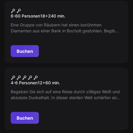
Outdoor
Kneipen-Tour
6-60 Personen
18
+
240
min.
Eine Gruppe von Räubern hat einen berühmten
Diamanten aus einer Bank in Bocholt gestohlen. Begib
dich auf eine spannende Jagd durch die Stadt, löse
knifflige Rätsel und verfolge die Spur des Diebes bei
einem entspannten Kneipenbummel. Kannst du den
Buchen
Diamanten aufspüren?
Escape Room
Welt der Schatten
4-6 Personen
12
+
60
min.
Begeben Sie sich auf eine Reise durch völliges Weiß und
absolute Dunkelheit. In dieser sterilen Welt schärfen sich
Ihre Sinne. Wird Ihr Wille stark genug sein, die Farben
zurückzubringen?
Buchen