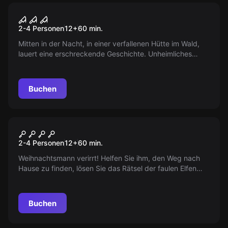
VR
Teil 2 - House Of Fear
2-4 Personen
12
+
60
min.
Mitten in der Nacht, in einer verfallenen Hütte im Wald,
lauert eine erschreckende Geschichte. Unheimliches
Flüstern, plötzliche Schreie, bewegende Schatten. Jede
Enthüllung grabt tiefer in deine Seele.
Buchen
VR
Christmas Story
2-4 Personen
12
+
60
min.
Weihnachtsmann verirrt! Helfen Sie ihm, den Weg nach
Hause zu finden, lösen Sie das Rätsel der faulen Elfen
und stellen Sie die Geschenklieferung wieder her.
Machen Sie diesen Weihnachtsmonat unvergesslich.
Buchen