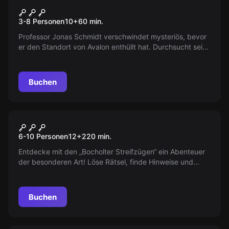
Die Suche nach Avalon
3-8 Personen
10
+
60
min.
Professor Jonas Schmidt verschwindet mysteriös, bevor
er den Standort von Avalon enthüllt hat. Durchsucht sein
Büro, löst das Rätsel und findet Avalon!
Buchen
Escape Room
Seetour
Neu
6-10 Personen
12
+
220
min.
Entdecke mit den „Bocholter Streifzügen“ ein Abenteuer
der besonderen Art! Löse Rätsel, finde Hinweise und
tauche mit Freunden und Familie in eine Welt voller
Geheimnisse rund um den Bocholter Aasee ein. Bist du
bereit für das nächste Kapitel deiner
Buchen
Abenteuergeschichte?