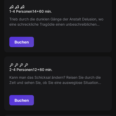
VR
House of Fear: Call of Blood
1-4 Personen
14
+
60
min.
Trieb durch die dunklen Gänge der Anstalt Delusion, wo
eine schreckliche Tragödie einen unbeschreiblichen
Horror zurückließ. Der Klinikdirektor und die zwölfjährige
Emily sind verschwunden. Wo sind sie hin?
Buchen
VR
Chernobyl
2-4 Personen
12
+
60
min.
Kann man das Schicksal ändern? Reisen Sie durch die
Zeit und sehen Sie, ob Sie eine ausweglose Situation
ändern können. Erfahren Sie die ungeklärte Geschichte
von Tschernobyl.
Buchen