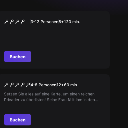
Outdoor
Monster City
3-12 Personen
8
+
120
min.
Buchen
Escape Room
Juwelenraub
4-8 Personen
12
+
60
min.
Setzen Sie alles auf eine Karte, um einen reichen
Privatier zu überlisten! Seine Frau fällt ihm in den
Rücken - hier ist Ihre Chance! Meistern Sie
Herausforderungen, die kein Meisterdieb hätte
denken können. Die Zeit tickt...
Buchen