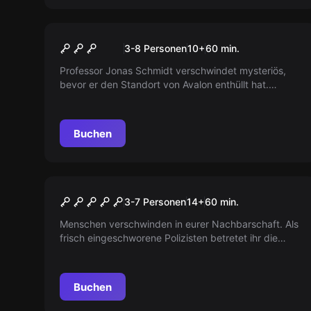
Escape Room
Die Suche nach Avalon
3-8 Personen
10
+
60
min.
Professor Jonas Schmidt verschwindet mysteriös,
bevor er den Standort von Avalon enthüllt hat.
Durchsucht sein Büro, löst das Rätsel und findet
Avalon!
Buchen
Escape Room
Blutrausch
3-7 Personen
14
+
60
min.
Menschen verschwinden in eurer Nachbarschaft. Als
frisch eingeschworene Polizisten betretet ihr die
Wohnung von Michael von Grafenstein. Kommt ihr
lebend wieder heraus?
Buchen