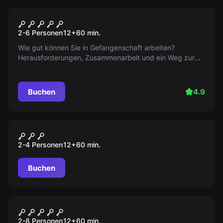
Escape Room
Gefängnisausbruch
2-6 Personen
12
+
60
min.
Wie gut können Sie in Gefangenschaft arbeiten?
Herausforderungen, Zusammenarbeit und ein Weg zur
Freiheit erwarten Sie in unserem brillanten Gameplay.
Fordern Sie das Beste heraus!
Buchen
4.9
Escape Room
Escape Game Challenge
2-4 Personen
12
+
60
min.
Buchen
Escape Room
Aladin
2-8 Personen
12
+
60
min.