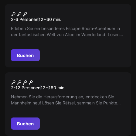
Escape Room
ALICE IM WUNDERLAND
2-6 Personen
12
+
60
min.
Erleben Sie ein besonderes Escape Room-Abenteuer in
der fantastischen Welt von Alice im Wunderland! Lösen
Sie knifflige Rätsel und entdecken Sie wundersame
Geheimnisse in einer surrealen Landschaft. Wirst du
entkommen können?
Buchen
Outdoor
STADTRALLYE
2-12 Personen
12
+
180
min.
Nehmen Sie die Herausforderung an, entdecken Sie
Mannheim neu! Lösen Sie Rätsel, sammeln Sie Punkte
und sichern Sie sich einen Platz in der Bestenliste!
Buchen