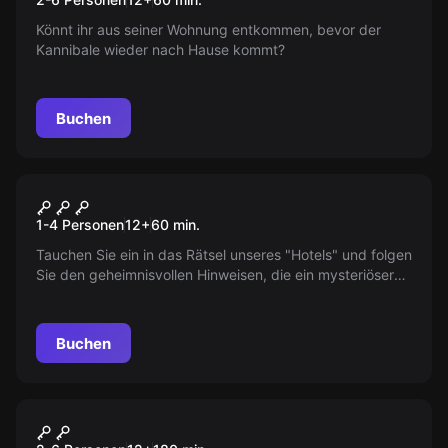
Könnt ihr aus seiner Wohnung entkommen, bevor der
Kannibale wieder nach Hause kommt?
Buchen
Escape Room
Das Hotel
Neu
1-4 Personen
12
+
60
min.
Tauchen Sie ein in das Rätsel unseres "Hotels" und folgen
Sie den geheimnisvollen Hinweisen, die ein mysteriöser
Gast hinterlassen hat. Erleben Sie mit Ihrem Partner
aufregende Abenteuer und lösen Sie knifflige Rätsel in
dieser spannenden Herausforderung zu zweit.
Buchen
Escape Room
Stadtrallye Mannheim: "Der
Neu