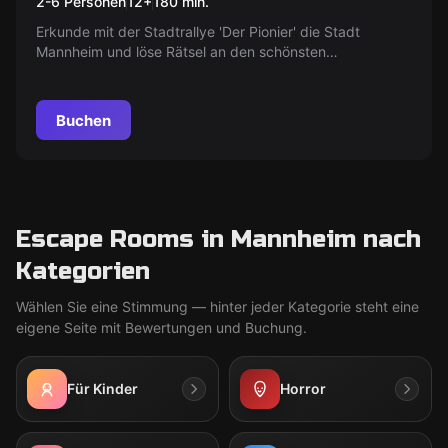
2-6 Personen
12
+
180
min.
Pionier - Fahrt ins
Erkunde mit der Stadtrallye 'Der Pionier' die Stadt
Ungewisse"
Mannheim und löse Rätsel an den schönsten
Sehenswürdigkeiten in der Altstadt.
Buchen
Escape Rooms in Mannheim nach
Kategorien
Wählen Sie eine Stimmung — hinter jeder Kategorie steht eine
eigene Seite mit Bewertungen und Buchung.
Für Kinder
Horror