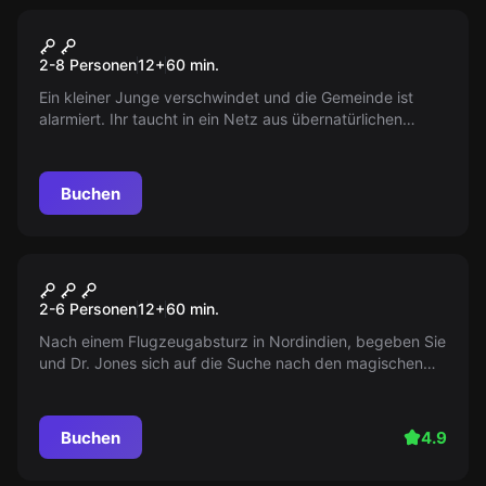
Escape Room
PROJECT ELEVEN
2-8 Personen
12
+
60
min.
Ein kleiner Junge verschwindet und die Gemeinde ist
alarmiert. Ihr taucht in ein Netz aus übernatürlichen
Phänomenen, parallelen Dimensionen und geheimen
Laboren ein. Kann eure Untersuchung die rätselhaften
Verschwörungstheorien lösen? Seid bereit für eine
Buchen
packende Reise!
Escape Room
Dr. Jones Abenteuer
2-6 Personen
12
+
60
min.
Nach einem Flugzeugabsturz in Nordindien, begeben Sie
und Dr. Jones sich auf die Suche nach den magischen
Steinen einer indischen Gottheit. Schaffen Sie es, sie
zurückzubringen?
Buchen
4.9