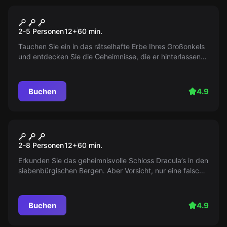
Escape Room
Das Testament
2-5 Personen
12
+
60
min.
Tauchen Sie ein in das rätselhafte Erbe Ihres Großonkels
und entdecken Sie die Geheimnisse, die er hinterlassen
hat. Welches Vermächtnis erwartet Sie? Entschlüsseln Sie
die Hinweise und enthüllen Sie, ob ein unerwarteter
Schatz für Sie verborgen liegt.
Buchen
4.9
Escape Room
Dracula
2-8 Personen
12
+
60
min.
Erkunden Sie das geheimnisvolle Schloss Dracula’s in den
siebenbürgischen Bergen. Aber Vorsicht, nur eine falsche
Bewegung und Sie könnten sich in den verbotenen
Bereichen des Schlosses verirren. Finden Sie den
Ausweg, bevor Dracula Sie findet.
Buchen
4.9