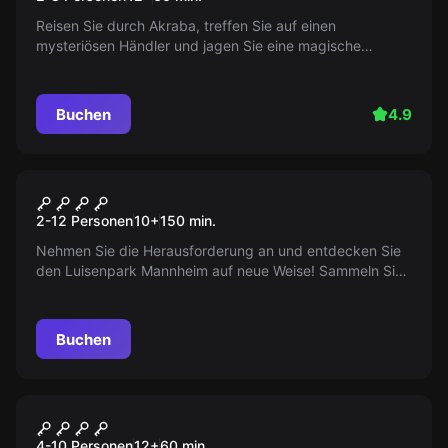
Reisen Sie durch Akraba, treffen Sie auf einen
mysteriösen Händler und jagen Sie eine magische
Lampe, die das Leben eines armen Jungen verändert
hat. Finden Sie diese Lampe und werden Sie reich !
Buchen
4.9
Outdoor
LUISENPARKRALLYE
2-12 Personen
10
+
150
min.
Nehmen Sie die Herausforderung an und entdecken Sie
den Luisenpark Mannheim auf neue Weise! Sammeln Sie
Punkte, lösen Sie Rätsel und sichern Sie sich einen Platz
in der Bestenliste!
Buchen
Escape Room
Die Psychiatrie
Neu
4-10 Personen
12
+
60
min.