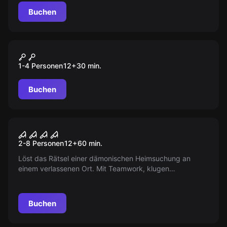
Kick voller Energie!
Buchen
Antistress
Basic Smash
1-4 Personen
12
+
30
min.
Buchen
Escape Room
EXORZIST
2-8 Personen
12
+
60
min.
Löst das Rätsel einer dämonischen Heimsuchung an
einem verlassenen Ort. Mit Teamwork, klugen
Entscheidungen und Mut könnt ihr die finsteren Energien
vertreiben.
Buchen