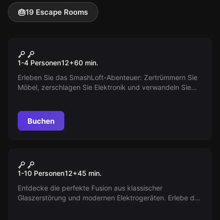
🎂
19 Escape Rooms
Antistress
Full Smash Package
1-4 Personen
12
+
60
min.
Erleben Sie das SmashLoft-Abenteuer: Zertrümmern Sie
Möbel, zerschlagen Sie Elektronik und verwandeln Sie
Glas in Staub. Perfekt für maximalen Stressabbau und
echte Befreiung. Genau das Richtige für alle, die mal
richtig Dampf ablassen möchten.
Buchen
Antistress
Standard Smash
1-10 Personen
12
+
45
min.
Entdecke die perfekte Fusion aus klassischer
Glaszerstörung und modernen Elektrogeräten. Erlebe den
ultimativen Stressabbau mit knackigen Adrenalinschüben
und verlasse den Raum mit einem klaren Kopf und einem