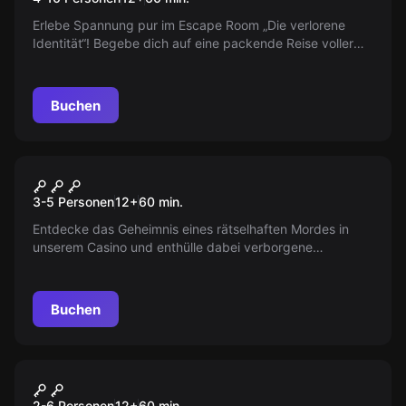
Erlebe Spannung pur im Escape Room „Die verlorene
Identität“! Begebe dich auf eine packende Reise voller
Rätsel, um die Wahrheit hinter einer geheimnisvollen
Verschwörung aufzudecken. Perfekt für Adrenalin-
Junkies und Detektiv-Enthusiasten!
Buchen
Escape Room
Mord im Casino
Neu
3-5 Personen
12
+
60
min.
Entdecke das Geheimnis eines rätselhaften Mordes in
unserem Casino und enthülle dabei verborgene
Wahrheiten. Tauche ein in ein Netz aus Intrigen und
Spannung - perfekt für alle, die den Nervenkitzel und die
Herausforderung lieben.
Buchen
Escape Room
Der Kannibale
Neu
2-6 Personen
12
+
60
min.