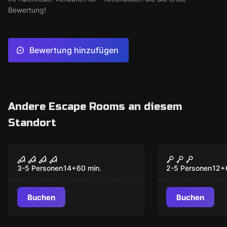
Bewertung!
Bewertung hinzufügen
Andere Escape Rooms an diesem
Standort
Escape Room
Escape Room
Der Kannibale
Das Testam
3-5 Personen
14
+
60
min.
2-5 Personen
12
+
Buchen
Buchen