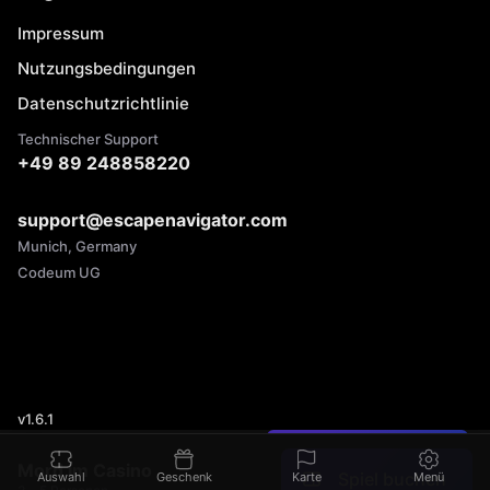
Impressum
Nutzungsbedingungen
Datenschutzrichtlinie
Technischer Support
+49 89 248858220
support@escapenavigator.com
Munich, Germany
Codeum UG
v
1.6.1
Einen Fehler gefunden?
Mord im Casino
Spiel buchen
Auswahl
Geschenk
Karte
Menü