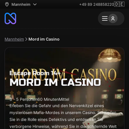
🇩🇪
Mannheim
+49 89 248858220
Mannheim
Mord im Casino
Escape Room 14+
MORD IM CASINO
3 - 5 Personen
60 Minuten
Mittel
Erleben Sie die Gefahr und den Nervenkitzel eines
mysteriösen Mafia-Mordes in unserem Casino. Schlüpfen
Sie in die Rolle eines Detektivs und entdecken Sie
verborgene Hinweise, während Sie in die schillernde Welt