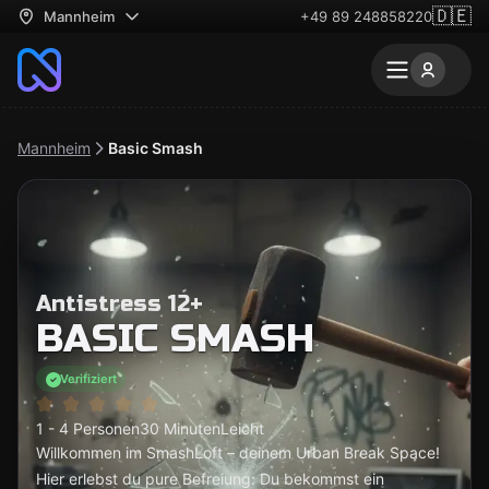
🇩🇪
Mannheim
+49 89 248858220
Mannheim
Basic Smash
Antistress 12+
BASIC SMASH
Verifiziert
1 - 4 Personen
30 Minuten
Leicht
Willkommen im SmashLoft – deinem Urban Break Space!
Hier erlebst du pure Befreiung: Du bekommst ein