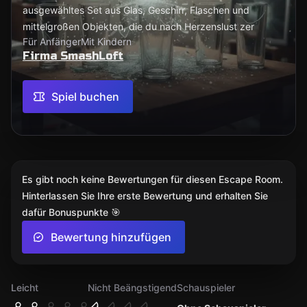
ausgewähltes Set aus Glas, Geschirr, Flaschen und
mittelgroßen Objekten, die du nach Herzenslust zer
Für Anfänger
Mit Kindern
Firma SmashLoft
Spiel buchen
Es gibt noch keine Bewertungen für diesen Escape Room.
Hinterlassen Sie Ihre erste Bewertung und erhalten Sie
dafür Bonuspunkte 🎯
Bewertung hinzufügen
Leicht
Nicht Beängstigend
Schauspieler