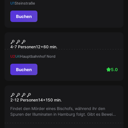
U1
Steinstraße
Buchen
Escape Room
Spiel um die Freiheit
4-7 Personen
12
+
60
min.
U2
U4
Hauptbahnhof Nord
Buchen
5.0
Outdoor
Illuminati
2-12 Personen
14
+
150
min.
Findet den Mörder eines Bischofs, während ihr den
Spuren der Illuminaten in Hamburg folgt. Gibt es Beweise
für ihre Existenz? Werden Sie in die Geschichtsbücher
eingehen?