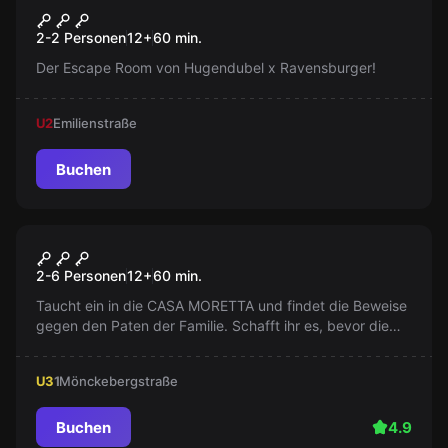
Spiegelreich - The Last Hour
Neu
2-2 Personen
12
+
60
min.
Der Escape Room von Hugendubel x Ravensburger!
U2
Emilienstraße
Buchen
Escape Room
Casa Moretta
2-6 Personen
12
+
60
min.
Taucht ein in die CASA MORETTA und findet die Beweise
gegen den Paten der Familie. Schafft ihr es, bevor die
Familie zurückkehrt – bewaffnet und schlecht auf Euch
zu sprechen?
U3
1
Mönckebergstraße
Buchen
4.9