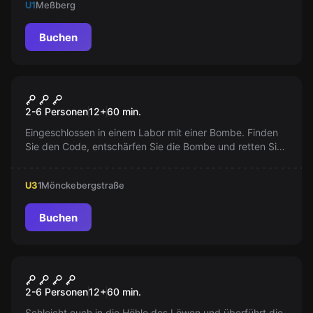
U1
Meßberg
Buchen
Escape Room
Metall & Pikrinsäure
2-6 Personen
12
+
60
min.
Eingeschlossen in einem Labor mit einer Bombe. Finden
Sie den Code, entschärfen Sie die Bombe und retten Sie
die Universität. Kannst du unter Druck klar denken?
U3
1
Mönckebergstraße
Buchen
Escape Room
Casa Moretta
Neu
2-6 Personen
12
+
60
min.
Schleicht euch in die Höhle des Löwen und überführt die