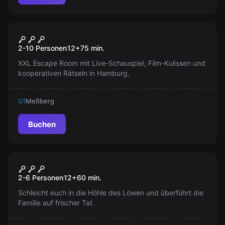
Escape Room
ChainSAW - Das gefährliche
Neu
2-10 Personen
12
+
75
min.
Spiel
XXL Escape Room mit Live-Schauspiel, Film-Kulissen und
kooperativen Rätseln in Hamburg.
U1
Meßberg
Buchen
Escape Room
Casa Moretta
Neu
2-6 Personen
12
+
60
min.
Schleicht euch in die Höhle des Löwen und überführt die
Familie auf frischer Tat.