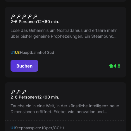
Escape Room
Das Geheimnis um
2-6 Personen
12
+
60
min.
Nostradamus
Löse das Geheimnis um Nostradamus und erfahre mehr
über bisher geheime Prophezeiungen. Ein Steampunk
Escape Room Abenteuer!
U1
U3
Hauptbahnhof Süd
Buchen
4.8
Escape Room
al9010
Neu
2-6 Personen
12
+
90
min.
Tauche ein in eine Welt, in der künstliche Intelligenz neue
Dimensionen eröffnet. Erlebe, wie Innovation und
Geheimnisse kollidieren, während du die Wahrheit hinter
einer mysteriösen Technologie entdeckst. Kannst du die
U1
Stephansplatz (Oper/CCH)
Puzzleteile zusammenfügen, bevor es zu spät ist?