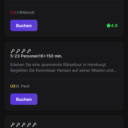
euch eine Chance zur Flucht. Findet den Weg in die
Freiheit!
U2
U4
Billstedt
Buchen
4.9
Outdoor
Der Fall „Fritz Honka“
5-23 Personen
16
+
150
min.
Erleben Sie eine spannende Rätseltour in Hamburg!
Begleiten Sie Kommissar Hansen auf seiner Mission und
entdecken Sie die Reeperbahn spielerisch. Buchen Sie
jetzt Ihr unvergessliches Abenteuer!
U3
St. Pauli
Buchen
Escape Room
Das Büro das Hamburger