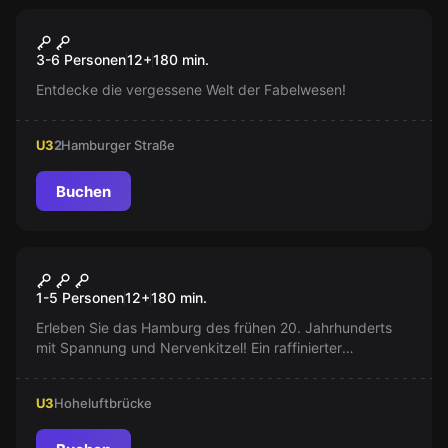
Escape Room
Magisches Portal
Neu
3-6 Personen
12
+
180
min.
Entdecke die vergessene Welt der Fabelwesen!
U3
2
Hamburger Straße
Buchen
Escape Room
Schnappt Meisterdieb Manni
Neu
1-5 Personen
12
+
180
min.
Klunker!
Erleben Sie das Hamburg des frühen 20. Jahrhunderts
mit Spannung und Nervenkitzel! Ein raffinierter
Juwelendieb bedroht die Eröffnung eines neuen
Warenhauses. Werden Sie es schaffen, den Meisterdieb
U3
Hoheluftbrücke
rechtzeitig zu stoppen und die große Eröffnung zu
retten?