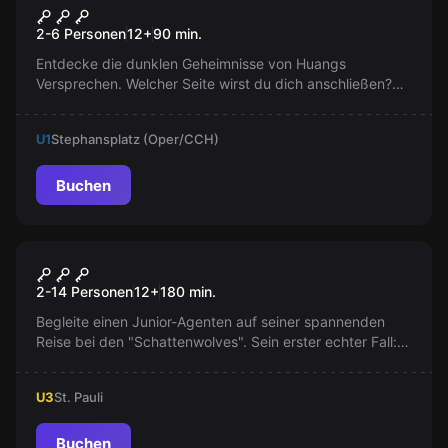
Geheimgesellschaft Singapur
Neu
2-6 Personen
12
+
90
min.
Entdecke die dunklen Geheimnisse von Huangs
Versprechen. Welcher Seite wirst du dich anschließen?
Wirst du als Täter oder Ermittler die Rätsel lösen? Unser
spannendes Spiel, inspiriert von realen Ereignissen, bietet
U1
Stephansplatz (Oper/CCH)
dir die Möglichkeit, die Geschichte aus verschiedenen
Blickwinkeln zu erleben.
Buchen
Escape Room
Operation Fuchsjagd
Neu
2-14 Personen
12
+
180
min.
Begleite einen Junior-Agenten auf seiner spannenden
Reise bei den "Schattenwolves". Sein erster echter Fall:
den gestohlenen Aurora-Diamanten finden. Kann er das
Versteck der "Fuchsbande" enthüllen und den kostbaren
U3
St. Pauli
Stein zurückholen? Ein Wettlauf gegen die Zeit beginnt!
Buchen