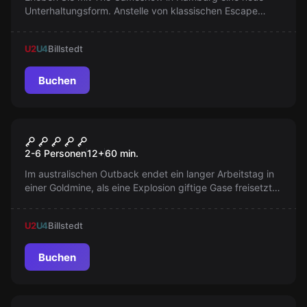
Unterhaltungsform. Anstelle von klassischen Escape
Rooms bietet es packende Teamduelle, Quizfragen und
actiongeladene Herausforderungen.
U2
U4
Billstedt
Buchen
Escape Room
Goldmine
Neu
2-6 Personen
12
+
60
min.
Im australischen Outback endet ein langer Arbeitstag in
einer Goldmine, als eine Explosion giftige Gase freisetzt.
Jetzt zählt jede Sekunde! Nutzt den Evakuierungsplan
und entkommt dem tödlichen Rauch. Eure Sicherheit
U2
U4
Billstedt
hängt von schnellen Entscheidungen ab. Seid bereit!
Buchen
Escape Room