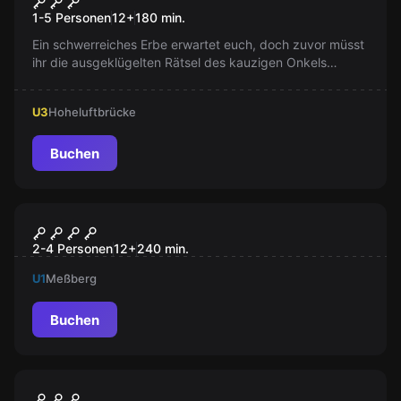
Die Millionenhatz
1-5 Personen
12
+
180
min.
Ein schwerreiches Erbe erwartet euch, doch zuvor müsst
ihr die ausgeklügelten Rätsel des kauzigen Onkels
Friedbert Unruh lösen. Begleitet vom vertrackten
Nachlassverwalter Pinnebüttel, führt die Suche durch die
U3
Hoheluftbrücke
faszinierende Welt der Hamburger Speicherstadt. Seid
ihr der Herausforderung gewachsen?
Buchen
Online Escape Room
Rätseltisch
2-4 Personen
12
+
240
min.
U1
Meßberg
Buchen
Escape Room
Captain uber Bord