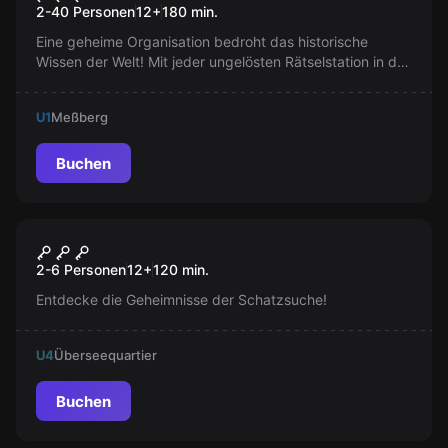
2-40 Personen
12
+
180
min.
Eine geheime Organisation bedroht das historische
Wissen der Welt! Mit jeder ungelösten Rätselstation in der
Speicherstadt wächst die Gefahr. Kannst du als Ermittler
die goldene Masken-Garde stoppen und die Wahrheit
U1
Meßberg
ans Licht bringen, bevor es zu spät ist?
Buchen
Escape Room
Schatzsuche
Neu
2-6 Personen
12
+
120
min.
Entdecke die Geheimnisse der Schatzsuche!
U4
Überseequartier
Buchen