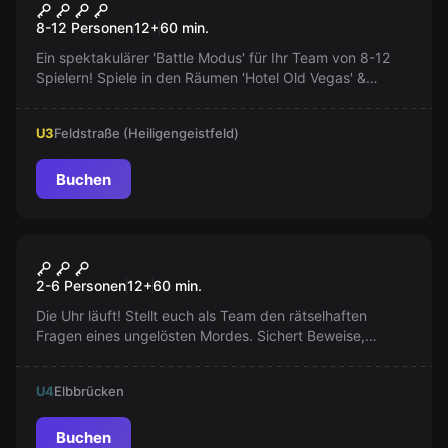
Battle-Mode
8-12 Personen
12
+
60
min.
Ein spektakulärer 'Battle Modus' für Ihr Team von 8-12
Spielern! Spiele in den Räumen 'Hotel Old Vegas' &
'Voyager 2076'. Fliehe vor einem gierigen Hotelier und
rette die Erde!
U3
Feldstraße (Heiligengeistfeld)
Buchen
Escape Room
Der Tatort
2-6 Personen
12
+
60
min.
Die Uhr läuft! Stellt euch als Team den rätselhaften
Fragen eines ungelösten Mordes. Sichert Beweise,
erkenn das Motiv und lasst den Mörder nicht
entkommen. Die Zeit zählt! Macht euch bereit...
U4
Elbbrücken
Buchen