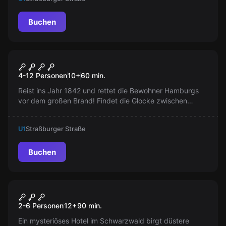
Buchen
Escape Room
Die Legende der
4-12 Personen
10
+
60
min.
Mitternachtsglocke im Battle-
Reist ins Jahr 1842 und rettet die Bewohner Hamburgs
Mode
vor dem großen Brand! Findet die Glocke zwischen
Konservendosen und Getreidesäcken. Kombiniert euch
durch die Kaufmannswelt!
U1
Straßburger Straße
Buchen
Escape Room
Adele
Neu
2-6 Personen
12
+
90
min.
Ein mysteriöses Hotel im Schwarzwald birgt düstere