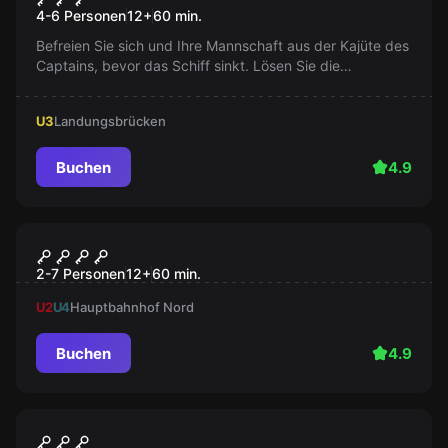
4-6 Personen
12
+
60
min.
Befreien Sie sich und Ihre Mannschaft aus der Kajüte des
Captains, bevor das Schiff sinkt. Lösen Sie die
Geheimnisse der RICKMER RICKMERS in diesem
maritimen Live Escape Game!
U3
Landungsbrücken
Buchen
4.9
Escape Room
Vererbtes Doppelleben
2-7 Personen
12
+
60
min.
U2
U4
Hauptbahnhof Nord
Buchen
4.9
Escape Room
Rätselspaziergang
Neu