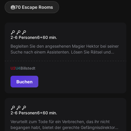
🎂
70 Escape Rooms
Escape Room
Magical Mystery
2-6 Personen
6
+
60
min.
Begleiten Sie den angesehenen Magier Hektor bei seiner
Suche nach einem Assistenten. Lösen Sie Rätsel und
stellen Sie Ihre Fähigkeiten unter Beweis, aber Vorsicht
vor dunklen Geheimnissen.
U2
U4
Billstedt
Buchen
Escape Room
Prison Break
2-6 Personen
6
+
60
min.
Verurteilt zum Tode für ein Verbrechen, das ihr nicht
begangen habt, bietet der gerechte Gefängnisdirektor