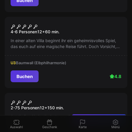
Buchen
Escape Room
Das verbotene Spiel
4-6 Personen
12
+
60
min.
In einer alten Villa beginnt ihr ein geheimnisvolles Spiel,
das euch auf eine magische Reise führt. Doch Vorsicht,
diese Reise könnte eure letzte sein. Wagt ihr den
nächsten Zug?
U3
Baumwall (Elbphilharmonie)
Buchen
4.8
Outdoor
Die Verschwörung
2-75 Personen
12
+
150
min.
Schlüpfen Sie in die Rolle von Detektiven, um die
Einen Fehler gefunden?
Wahrheit zu entdecken! Lösen Sie Rätsel, um das
Auswahl
Geschenk
Karte
Menü
verborgene Wissen der Speicherstadt zu entschlüsseln.