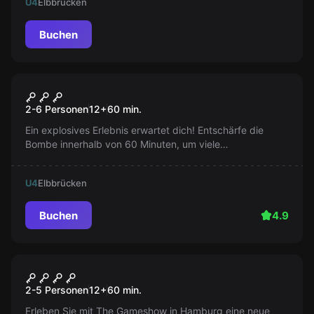
U4
Elbbrücken
Buchen
Escape Room
The Bomb
2-6 Personen
12
+
60
min.
Ein explosives Erlebnis erwartet dich! Entschärfe die
Bombe innerhalb von 60 Minuten, um viele
Menschenleben zu retten. Dein Team und du – ihr seid
die Experten. Die Zeit läuft, seid ihr bereit?
U4
Elbbrücken
Buchen
4.9
Escape Room
THE GAMESHOW
2-5 Personen
12
+
60
min.
Erleben Sie mit The Gameshow in Hamburg eine neue