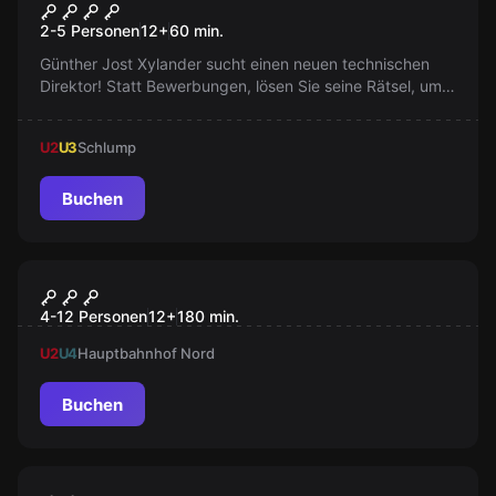
Das Haus des Tüftlers
2-5 Personen
12
+
60
min.
Günther Jost Xylander sucht einen neuen technischen
Direktor! Statt Bewerbungen, lösen Sie seine Rätsel, um
die Position zu gewinnen. Werden Sie der Teil von diesem
Spiel?
U2
U3
Schlump
Buchen
Outdoor
Quiz Walk Hamburg
4-12 Personen
12
+
180
min.
U2
U4
Hauptbahnhof Nord
Buchen
Outdoor