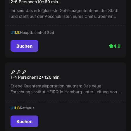
2-6 Personen
10
+
60
min.
Hafenkapitäns
Ihr seid das erfolgloseste Geheimagententeam der Stadt
und steht auf der Abschußlisten eures Chefs, aber ihr
bekommt noch eine letzte Chance euren Job zu retten.
Gelingt es euch, den vermissten Hamburger
U1
U3
Hauptbahnhof Süd
Hafenkapitän zu finden? Ein Escape Room Abenteuer für
die ganze Familie!
Buchen
4.9
Escape Room
Das Institut
Neu
1-4 Personen
12
+
120
min.
Erlebe Quantenteleportation hautnah: Das neue
Forschungsinstitut HFIRQ in Hamburg unter Leitung von
Professorin Dr. Temporal lädt ein, die Geheimnisse der
intertemporalen Reisen zu entdecken. Rätselfans
U1
U3
Rathaus
aufgepasst: Jede Episode ein neues Abenteuer, wo deine
Entscheidungen die Geschichte formen!
Buchen