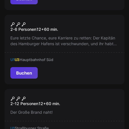
Escape Room
Das Büro am Hafen
Neu
2-6 Personen
12
+
60
min.
Eure letzte Chance, eure Karriere zu retten: Der Kapitän
des Hamburger Hafens ist verschwunden, und ihr habt
eine Stunde Zeit, das Rätsel zu lösen. Kann euer Team
das Geheimnis lüften, bevor es zu spät ist? Ein
U1
U3
Hauptbahnhof Süd
ultimatives Escape Room-Abenteuer für Neulinge und
Profis!
Buchen
Escape Room
Die Legende der
Neu
2-12 Personen
12
+
60
min.
Mitternachtsglocke
Der Große Brand naht!
U1
Straßburger Straße