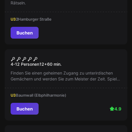
Rätseln.
U3
2
Hamburger Straße
Buchen
Escape Room
Der Meister der Zeit
4-12 Personen
12
+
60
min.
Finden Sie einen geheimen Zugang zu unterirdischen
Gemächern und werden Sie zum Meister der Zeit. Spielen
Sie in Teams und lösen Sie das Geheimnis. Wer wird der
erste sein?
U3
Baumwall (Elbphilharmonie)
Buchen
4.9
Escape Room