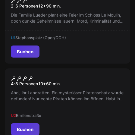
Carrie's Familie
2-6 Personen
12
+
90
min.
Die Familie Lueder plant eine Feier im Schloss Le Moulin,
doch dunkle Geheimnisse lauern: Mord, Kriminalität und
Drogenhandel. Wer steckt dahinter? Tauche ein in die
Abgründe und entdecke die schaurigsten Orte der Erde.
U1
Stephansplatz (Oper/CCH)
Spannung und Nervenkitzel garantiert!
Buchen
Escape Room
Anne Bonnys Schatz
4-8 Personen
10
+
60
min.
Ahoi, ihr Landratten! Ein mysteriöser Piratenschatz wurde
gefunden! Nur echte Piraten können ihn öffnen. Habt ihr
das Zeug dazu? Haltet die Augenklappe bereit und lasst
die Schatzsuche beginnen. Arr! Arr! Arr!
U2
Emilienstraße
Buchen