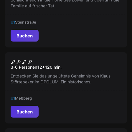
Familie auf frischer Tat.
U1
Steinstraße
Buchen
Outdoor
Störtebeker
3-6 Personen
12
+
120
min.
Entdecken Sie das ungelüftete Geheimnis von Klaus
Störtebeker im OPOLUM. Ein historisches
Piratenabenteuer erwartet Sie. Ändern Sie die
Geschichte!
U1
Meßberg
Buchen
Escape Room