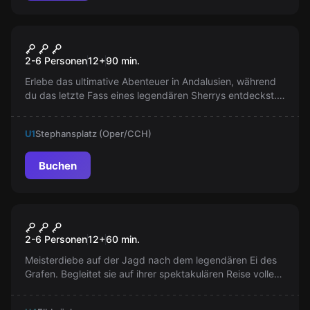
Escape Room
Sherry-Abenteuer
Neu
2-6 Personen
12
+
90
min.
Erlebe das ultimative Abenteuer in Andalusien, während
du das letzte Fass eines legendären Sherrys entdeckst.
Werde zum wahren Kenner der edlen Tropfen und lüfte
das Geheimnis der geheimnisvollen Sherry-Mäuse. Eine
U1
Stephansplatz (Oper/CCH)
Reise voller Genuss und Rätsel erwartet dich!
Buchen
Escape Room
Skriptorium
2-6 Personen
12
+
60
min.
Meisterdiebe auf der Jagd nach dem legendären Ei des
Grafen. Begleitet sie auf ihrer spektakulären Reise voller
kniffliger Rätsel und hinterlistiger Fallen. Werdet ihr es
schaffen, das wertvolle Ei zu stehlen?