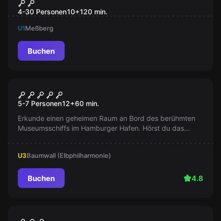
Auroras magischer Würfel
4-30 Personen
10
+
120
min.
U1
Meßberg
Buchen
Escape Room
Der Fluch des Neptun
5-7 Personen
12
+
60
min.
Erkunde einen geheimen Raum an Bord des berühmten
Museumsschiffs im Hamburger Hafen. Hörst du das
Flüstern? Neptun ruft nach dir! Finden Sie seinen
Dreizack oder sinken mit der RICKMERS auf den Grund
U3
Baumwall (Elbphilharmonie)
der Elbe!
Buchen
4.8
Escape Room
Neu