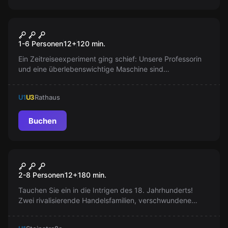
Escape Room
Verrückt Durch Die Zukunft
Neu
1-6 Personen
12
+
120
min.
Ein Zeitreiseexperiment ging schief: Unsere Professorin
und eine überlebenswichtige Maschine sind
verschwunden. Könnt ihr der Nexus Cooperation helfen
und durch die Geschichte reisen, um die böse Exitus Evil
U1
U3
Rathaus
Cooperation zu stoppen? Ein Abenteuer voller Rätsel und
Wendungen erwartet euch!
Buchen
Escape Room
Hanseschmuggel
Neu
2-8 Personen
12
+
180
min.
Tauchen Sie ein in die Intrigen des 18. Jahrhunderts!
Zwei rivalisierende Handelsfamilien, verschwundene
Schätze und ungeklärte Geheimnisse. Begeben Sie sich
auf eine spannende Spurensuche und entdecken Sie,