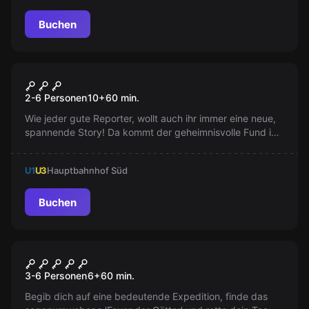
Buchen
Escape Room
Die geheime Kapelle
2-6 Personen
10
+
60
min.
Wie jeder gute Reporter, wollt auch ihr immer eine neue,
spannende Story! Da kommt der geheimnisvolle Fund in
den Kapellen wie gerufen. Ein Mystisches Escape Room
Abenteuer!
U1
U3
Hauptbahnhof Süd
Buchen
Escape Room
Lost Island
3-6 Personen
6
+
60
min.
Begib dich auf eine bedeutende Expedition, finde das