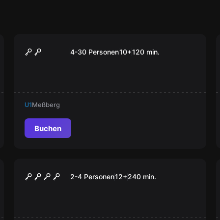
Outdoor
Auroras magischer Würfel
4-30 Personen
10
+
120
min.
U1
Meßberg
Buchen
Online Escape Room
Rätseltisch
2-4 Personen
12
+
240
min.