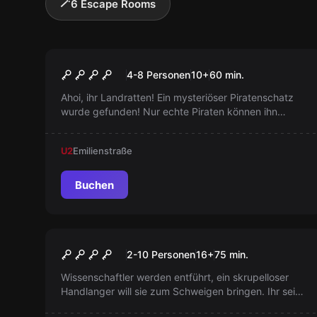
🪄
6 Escape Rooms
Escape Room
Anne Bonnys Schatz
4-8 Personen
10
+
60
min.
Ahoi, ihr Landratten! Ein mysteriöser Piratenschatz
wurde gefunden! Nur echte Piraten können ihn
öffnen. Habt ihr das Zeug dazu? Haltet die
Augenklappe bereit und lasst die Schatzsuche
U2
Emilienstraße
beginnen. Arr! Arr! Arr!
Buchen
Escape Room
ChainSAW
2-10 Personen
16
+
75
min.
Wissenschaftler werden entführt, ein skrupelloser
Handlanger will sie zum Schweigen bringen. Ihr seid
die Ermittler, die in einem gefährlichen Spiel