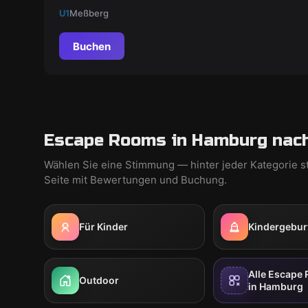
gefangen sind und Rätsel lösen müssen, um die
U1
Meßberg
Freiheit wiederzuerlangen.
Buchen
Escape Rooms in Hamburg nach
Wählen Sie eine Stimmung — hinter jeder Kategorie s
Seite mit Bewertungen und Buchung.
Für Kinder
Kindergebur
Alle Escape
Outdoor
in Hamburg