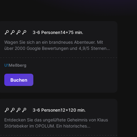
Escape Room
Schmuggler – Der geniale
3-6 Personen
14
+
75
min.
Plan
Wagen Sie sich an ein brandneues Abenteuer. Mit
über 2000 Google Bewertungen und 4,9/5 Sternen,
hat unser zweites Escape Game hohe Erwartungen
zu erfüllen. Schaffen Sie es, den genialen Plan
U1
Meßberg
umzusetzen?
Buchen
Outdoor
Störtebeker
3-6 Personen
12
+
120
min.
Entdecken Sie das ungelüftete Geheimnis von Klaus
Störtebeker im OPOLUM. Ein historisches
Piratenabenteuer erwartet Sie. Ändern Sie die