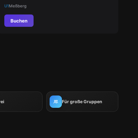
Geschichte!
U1
Meßberg
Buchen
ei
Für große Gruppen