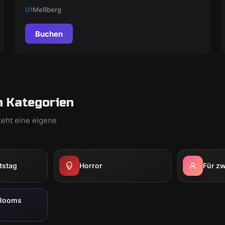
U1
Meßberg
Buchen
 Kategorien
teht eine eigene
tstag
Horror
Für zw
 Rooms