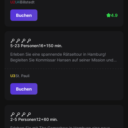
U2
U4
Billstedt
Buchen
4.9
Outdoor
Der Fall „Fritz Honka“
5-23 Personen
16
+
150
min.
Erleben Sie eine spannende Rätseltour in Hamburg!
Begleiten Sie Kommissar Hansen auf seiner Mission und
entdecken Sie die Reeperbahn spielerisch. Buchen Sie
jetzt Ihr unvergessliches Abenteuer!
U3
St. Pauli
Buchen
Escape Room
THE GAMESHOW
2-5 Personen
12
+
60
min.
Erleben Sie mit The Gameshow in Hamburg eine neue