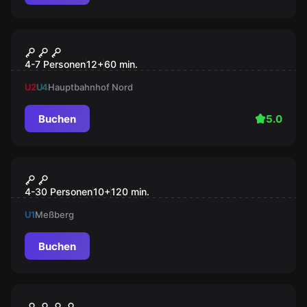
Escape Room
Spiel um die Freiheit
4-7 Personen
12
+
60
min.
U2
U4
Hauptbahnhof Nord
Buchen
5.0
Outdoor
Auroras magischer Würfel
4-30 Personen
10
+
120
min.
U1
Meßberg
Buchen
Outdoor
Störtebeker