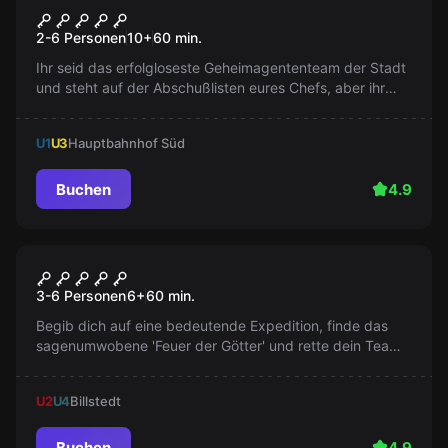
Das Büro das Hamburger
2-6 Personen
10
+
60
min.
Hafenkapitäns
Ihr seid das erfolgloseste Geheimagententeam der Stadt
und steht auf der Abschußlisten eures Chefs, aber ihr
bekommt noch eine letzte Chance euren Job zu retten.
Gelingt es euch, den vermissten Hamburger
U1
U3
Hauptbahnhof Süd
Hafenkapitän zu finden? Ein Escape Room Abenteuer für
die ganze Familie!
Buchen
4.9
Escape Room
Lost Island
3-6 Personen
6
+
60
min.
Begib dich auf eine bedeutende Expedition, finde das
sagenumwobene 'Feuer der Götter' und rette dein Team
vor rituellem Grauen. Wirst du es vor Sonnenuntergang
schaffen?
U2
U4
Billstedt
Buchen
4.9