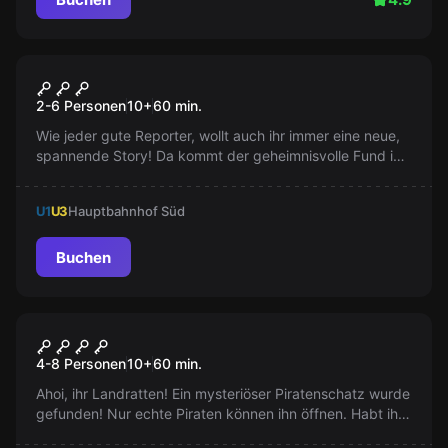
Escape Room
Die geheime Kapelle
2-6 Personen
10
+
60
min.
Wie jeder gute Reporter, wollt auch ihr immer eine neue,
spannende Story! Da kommt der geheimnisvolle Fund in
den Kapellen wie gerufen. Ein Mystisches Escape Room
Abenteuer!
U1
U3
Hauptbahnhof Süd
Buchen
Escape Room
Anne Bonnys Schatz
4-8 Personen
10
+
60
min.
Ahoi, ihr Landratten! Ein mysteriöser Piratenschatz wurde
gefunden! Nur echte Piraten können ihn öffnen. Habt ihr
das Zeug dazu? Haltet die Augenklappe bereit und lasst