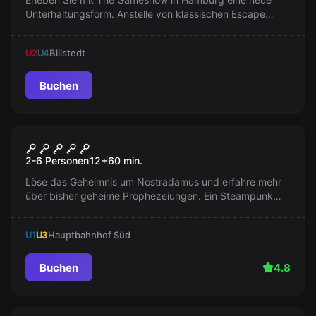
Unterhaltungsform. Anstelle von klassischen Escape
Rooms bietet es packende Teamduelle, Quizfragen und
actiongeladene Herausforderungen.
U2
U4
Billstedt
Buchen
Escape Room
Das Geheimnis um
2-6 Personen
12
+
60
min.
Nostradamus
Löse das Geheimnis um Nostradamus und erfahre mehr
über bisher geheime Prophezeiungen. Ein Steampunk
Escape Room Abenteuer!
U1
U3
Hauptbahnhof Süd
Buchen
4.8
Escape Room