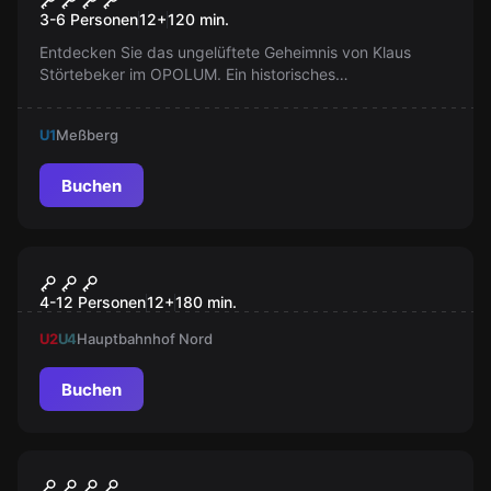
3-6 Personen
12
+
120
min.
Entdecken Sie das ungelüftete Geheimnis von Klaus
Störtebeker im OPOLUM. Ein historisches
Piratenabenteuer erwartet Sie. Ändern Sie die
Geschichte!
U1
Meßberg
Buchen
Outdoor
Quiz Walk Hamburg
4-12 Personen
12
+
180
min.
U2
U4
Hauptbahnhof Nord
Buchen
Outdoor
Illuminati