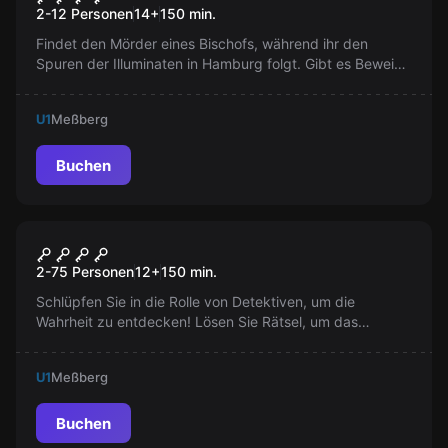
2-12 Personen
14
+
150
min.
Findet den Mörder eines Bischofs, während ihr den
Spuren der Illuminaten in Hamburg folgt. Gibt es Beweise
für ihre Existenz? Werden Sie in die Geschichtsbücher
eingehen?
U1
Meßberg
Buchen
Outdoor
Die Verschwörung
2-75 Personen
12
+
150
min.
Schlüpfen Sie in die Rolle von Detektiven, um die
Wahrheit zu entdecken! Lösen Sie Rätsel, um das
verborgene Wissen der Speicherstadt zu entschlüsseln.
Stopp die geheime Verschwörung!
U1
Meßberg
Buchen