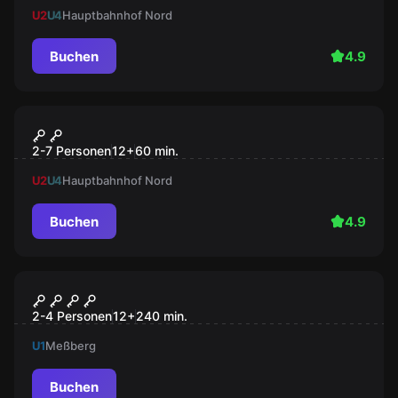
U2
U4
Hauptbahnhof Nord
Buchen
4.9
Escape Room
Tatort Herzeleid
2-7 Personen
12
+
60
min.
U2
U4
Hauptbahnhof Nord
Buchen
4.9
Online Escape Room
Rätseltisch
2-4 Personen
12
+
240
min.
U1
Meßberg
Buchen