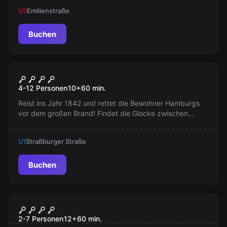
die Schatzsuche beginnen. Arr! Arr! Arr!
U2
Emilienstraße
Buchen
Escape Room
Die Legende der
4-12 Personen
10
+
60
min.
Mitternachtsglocke im Battle-
Reist ins Jahr 1842 und rettet die Bewohner Hamburgs
Mode
vor dem großen Brand! Findet die Glocke zwischen
Konservendosen und Getreidesäcken. Kombiniert euch
durch die Kaufmannswelt!
U1
Straßburger Straße
Buchen
Escape Room
Vererbtes Doppelleben
2-7 Personen
12
+
60
min.