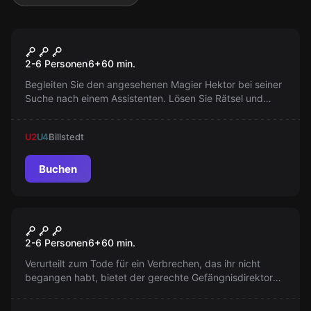
Escape Room
Magical Mystery
2-6 Personen
6
+
60
min.
Begleiten Sie den angesehenen Magier Hektor bei seiner
Suche nach einem Assistenten. Lösen Sie Rätsel und
stellen Sie Ihre Fähigkeiten unter Beweis, aber Vorsicht
vor dunklen Geheimnissen.
U2
U4
Billstedt
Buchen
Escape Room
Prison Break
2-6 Personen
6
+
60
min.
Verurteilt zum Tode für ein Verbrechen, das ihr nicht
begangen habt, bietet der gerechte Gefängnisdirektor
euch eine Chance zur Flucht. Findet den Weg in die
Freiheit!