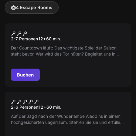
🎂
4 Escape Rooms
Escape Room
The Manager
2-7 Personen
12
+
60
min.
Der Countdown läuft: Das wichtigste Spiel der Saison
steht bevor. Wer wird das Tor hüten? Begleitet uns in
diesem spannenden Fußballabenteuer und fiebert live
mit!
Buchen
Escape Room
The Artifact
2-6 Personen
12
+
60
min.
Auf der Jagd nach der Wunderlampe Aladdins in einem
hochgesicherten Lagerraum. Stehlen Sie sie und erfüllen
Sie Ihre Wünsche. Die Herausforderung erwartet Sie...