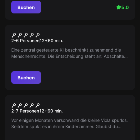
Buchen
5.0
Escape Room
Dystopia
2-6 Personen
12
+
60
min.
Eine zentral gesteuerte KI beschränkt zunehmend die
Menschenrechte. Die Entscheidung steht an: Abschalten
oder weiter einschränken? Doch die KI wird nicht
kampflos aufgeben.
Buchen
Escape Room
Viola's Ghost
2-7 Personen
12
+
60
min.
Vor einigen Monaten verschwand die kleine Viola spurlos.
Seitdem spukt es in ihrem Kinderzimmer. Glaubst du
noch an Geister? Bist du bereit, diesem Spuk ein Ende zu
setzen?