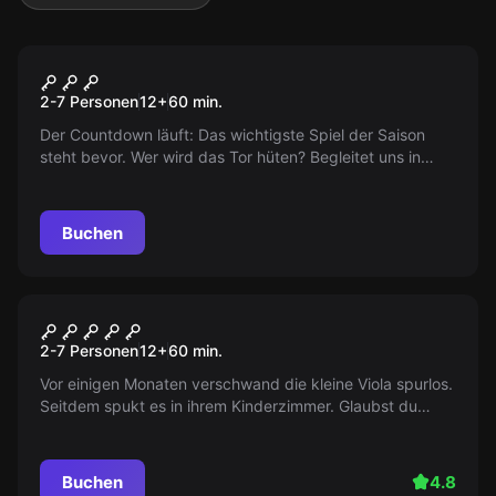
Escape Room
The Manager
2-7 Personen
12
+
60
min.
Der Countdown läuft: Das wichtigste Spiel der Saison
steht bevor. Wer wird das Tor hüten? Begleitet uns in
diesem spannenden Fußballabenteuer und fiebert live
mit!
Buchen
Escape Room
Viola's Ghost
2-7 Personen
12
+
60
min.
Vor einigen Monaten verschwand die kleine Viola spurlos.
Seitdem spukt es in ihrem Kinderzimmer. Glaubst du
noch an Geister? Bist du bereit, diesem Spuk ein Ende zu
setzen?
Buchen
4.8