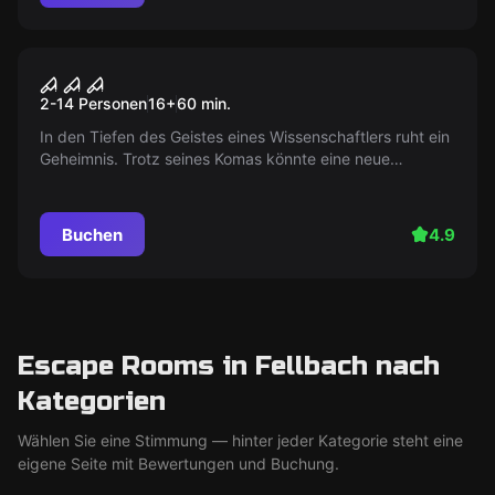
Escape Room
Íllusional Mind
2-14 Personen
16
+
60
min.
In den Tiefen des Geistes eines Wissenschaftlers ruht ein
Geheimnis. Trotz seines Komas könnte eine neue
Methode sein Verstand durchforschen. Wer stellt sich der
Herausforderung?
Buchen
4.9
Escape Rooms in Fellbach nach
Kategorien
Wählen Sie eine Stimmung — hinter jeder Kategorie steht eine
eigene Seite mit Bewertungen und Buchung.