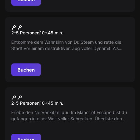
VR
RUNAWAY TRAIN
2-5 Personen
10
+
45
min.
Entkomme dem Wahnsinn von Dr. Steem und rette die
Stadt vor einem destruktiven Zug voller Dynamit! Als
mutiger Deputy stellst du dich schwindelerregenden
Herausforderungen in einer Welt voller Dampfmaschinen.
Hast du das Zeug dazu, den Tag zu retten?
Buchen
VR
Manor of Escape
2-5 Personen
10
+
45
min.
Erlebe den Nervenkitzel pur! Im Manor of Escape bist du
gefangen in einer Welt voller Schrecken. Überliste den
verrückten Graf Malin und finde deinen Weg hinaus aus
dem unheilvollen Herrenhaus. Bist du bereit, der
Dunkelheit zu entfliehen?