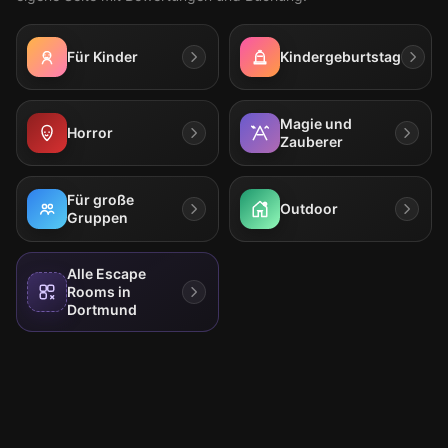
Für Kinder
Kindergeburtstag
Magie und
Horror
Zauberer
Für große
Outdoor
Gruppen
Alle Escape
Rooms in
Dortmund