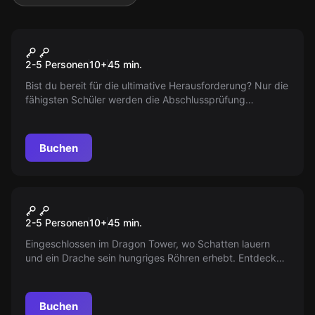
VR
Wizard Academy
2-5 Personen
10
+
45
min.
Bist du bereit für die ultimative Herausforderung? Nur die
fähigsten Schüler werden die Abschlussprüfung
bestehen und als echte Zauberer anerkannt. Zeige dein
Können in der Kunst des Zaubertranks und der
Beherrschung des Zauberstabs. Der Tag der Wahrheit ist
Buchen
gekommen!
VR
Dragon Tower
2-5 Personen
10
+
45
min.
Eingeschlossen im Dragon Tower, wo Schatten lauern
und ein Drache sein hungriges Röhren erhebt. Entdecke
geheimnisvolle Kammern, entschlüssele uralte Schriften
und finde den Ausweg, bevor das Ungeheuer zuschlägt.
Ein packendes VR-Erlebnis voller Spannung!
Buchen