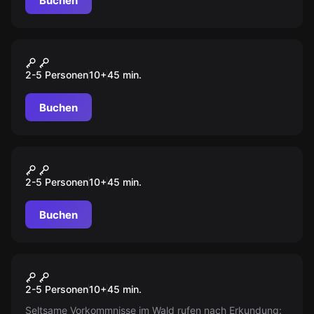
Buchen
VR
Space Station Tiberia
2-5 Personen
10
+
45
min.
Buchen
VR
Pirates Plague
2-5 Personen
10
+
45
min.
Buchen
VR
Alien Infection
2-5 Personen
10
+
45
min.
Seltsame Vorkommnisse im Wald rufen nach Erkundung: