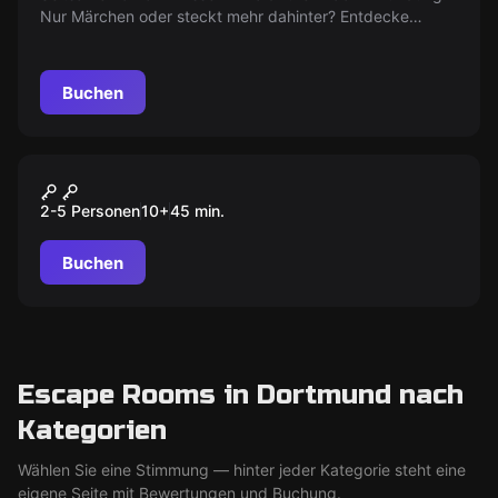
Nur Märchen oder steckt mehr dahinter? Entdecke
geheimnisvolle Technologien, entkomme einer fliegenden
Untertasse und verhindere eine Alien-Infektion, bevor du
als nächstes Opfer ins Visier gerätst!
Buchen
VR
WAYFINDERS ESCAPE FROM
2-5 Personen
10
+
45
min.
AURORA
Buchen
Escape Rooms in Dortmund nach
Kategorien
Wählen Sie eine Stimmung — hinter jeder Kategorie steht eine
eigene Seite mit Bewertungen und Buchung.