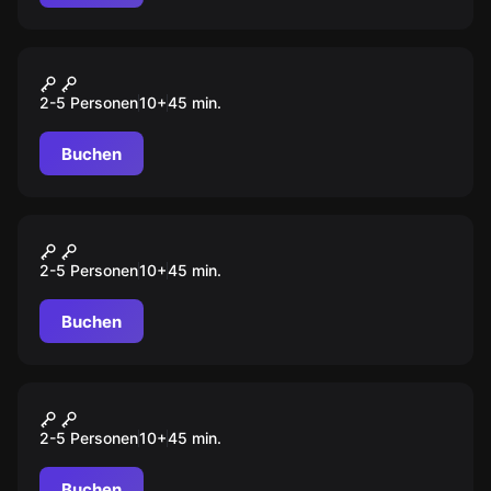
VR
Time Travel paradox
2-5 Personen
10
+
45
min.
Buchen
VR
Ninja Trials
2-5 Personen
10
+
45
min.
Buchen
VR
Depths of osiris
2-5 Personen
10
+
45
min.
Buchen