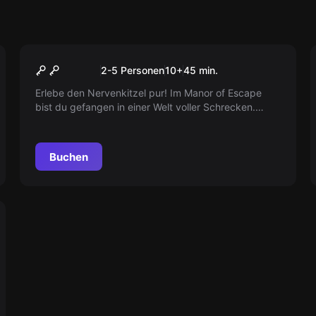
VR
Manor of Escape
2-5 Personen
10
+
45
min.
Erlebe den Nervenkitzel pur! Im Manor of Escape
bist du gefangen in einer Welt voller Schrecken.
Überliste den verrückten Graf Malin und finde deinen
Weg hinaus aus dem unheilvollen Herrenhaus. Bist du
bereit, der Dunkelheit zu entfliehen?
Buchen