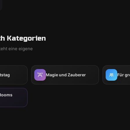
h Kategorien
teht eine eigene
tstag
Magie und Zauberer
Für g
 Rooms