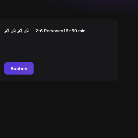
Escape Room
Maniac
2-6 Personen
16
+
60
min.
Buchen