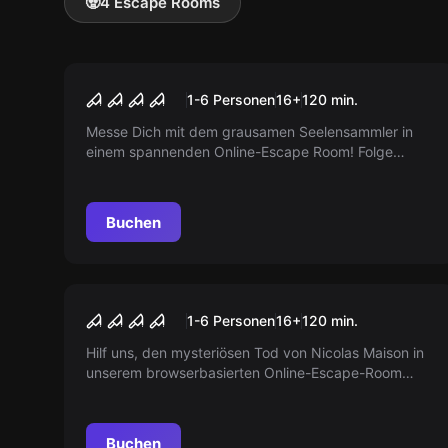
🧟
4 Escape Rooms
Online Escape Room
Der Seelensammler
1-6 Personen
16
+
120
min.
Messe Dich mit dem grausamen Seelensammler in
einem spannenden Online-Escape Room! Folge
Hinweisen, löse Rätsel und rette das Opfer! Bist du
bereit für die Herausforderung?
Buchen
Online Escape Room
Ausgangssperre
1-6 Personen
16
+
120
min.
Hilf uns, den mysteriösen Tod von Nicolas Maison in
unserem browserbasierten Online-Escape-Room
aufzuklären. Ein spannendes Abenteuer für dich und
deine Kumpel direkt von zu Hause.
Buchen