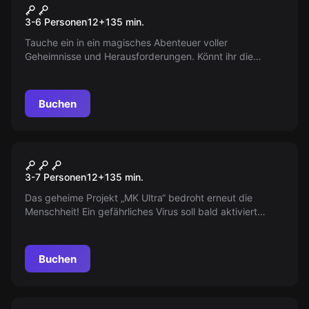
Das magische Portal
Neu
3-6 Personen
12
+
135
min.
Tauche ein in ein magisches Abenteuer voller
Geheimnisse und Herausforderungen. Könnt ihr die
Kristalle finden, um das Reich des Lichts zu retten? Ein
aufregendes Outdoor-Escape-Spiel erwartet euch in
Dortmund. Schließt euch an und lasst euch vom Licht
Buchen
führen!
Outdoor
Operation Mindfall
Neu
3-7 Personen
12
+
135
min.
Das geheime Projekt „MK Ultra“ bedroht erneut die
Menschheit! Ein gefährliches Virus soll bald aktiviert
werden, um die Kontrolle über die Menschen zu erlangen.
Werdet Teil von „Operation Mindfall“ in Dortmund und
werdet zu Helden, die den Untergang der Welt
Buchen
verhindern könnten. Zeit wird knapp!
Outdoor