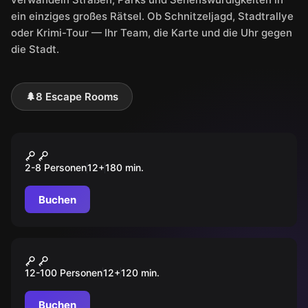
ein einziges großes Rätsel. Ob Schnitzeljagd, Stadtrallye
oder Krimi-Tour — Ihr Team, die Karte und die Uhr gegen
die Stadt.
🌲
8 Escape Rooms
Outdoor
Das Virus
2-8 Personen
12
+
180
min.
Buchen
Outdoor
TabCrime Academy
12-100 Personen
12
+
120
min.
Buchen