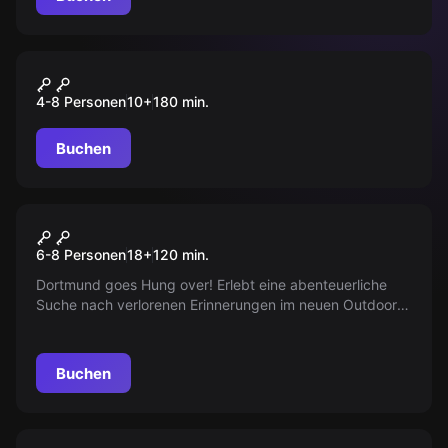
Outdoor
Monster-in-the-City
4-8 Personen
10
+
180
min.
Buchen
Outdoor
Hung Over
Neu
6-8 Personen
18
+
120
min.
Dortmund goes Hung over! Erlebt eine abenteuerliche
Suche nach verlorenen Erinnerungen im neuen Outdoor
Escape Game. Findet in 150 Minuten euren
verschwundenen Buddy, bevor die Hochzeitsglocken
läuten. Könnt ihr den gestrigen Abend rekonstruieren und
Buchen
die Hochzeit retten?
Outdoor