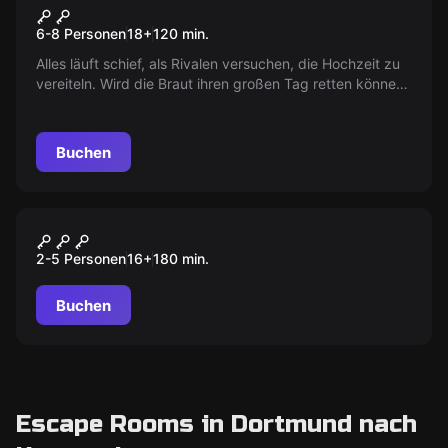
Hung Over
Neu
6-8 Personen
18
+
120
min.
Alles läuft schief, als Rivalen versuchen, die Hochzeit zu
vereiteln. Wird die Braut ihren großen Tag retten können?
Ein spannendes Spiel um Liebe, Intrigen und die Kraft der
Freundschaft, das den schönsten Tag zu einem
dramatischen Ereignis macht.
Buchen
Outdoor
Mord am Fjord
2-5 Personen
16
+
180
min.
Buchen
Escape Rooms in Dortmund nach