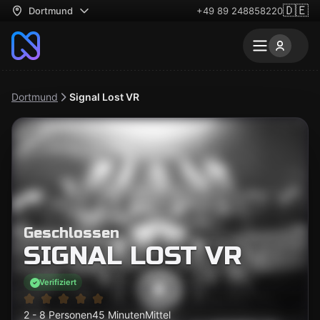
🇩🇪
Dortmund
+49 89 248858220
Dortmund
Signal Lost VR
Geschlossen
SIGNAL LOST VR
Verifiziert
2 - 8 Personen
45 Minuten
Mittel