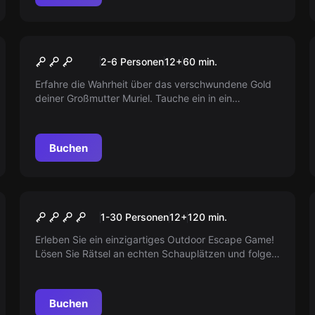
Escape Room
Muriels Erbe
Neu
2-6 Personen
12
+
60
min.
Erfahre die Wahrheit über das verschwundene Gold
deiner Großmutter Muriel. Tauche ein in ein
spannendes Abenteuer und entdecke, ob dein
rechtmäßiges Erbe gestohlen wurde. Lass dich auf
ein geheimnisvolles Spiel in unserem Escape Room
Buchen
„Muriels Erbe“ ein!
Outdoor
Lost in Time - Der Fall
1-30 Personen
12
+
120
min.
Wilhelm
Erleben Sie ein einzigartiges Outdoor Escape Game!
Lösen Sie Rätsel an echten Schauplätzen und folgen
Sie den Spuren in Stuttgart. Ihre Mission: Retten Sie
Professor Wilhelm und stellen Sie die Geschichte
Stuttgarts wieder her.
Buchen