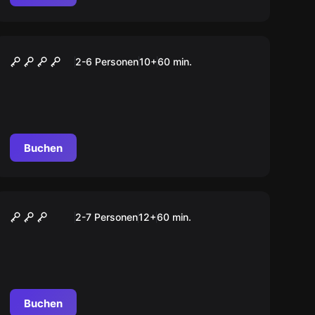
VR
VR EXPERIENCE
2-6 Personen
10
+
60
min.
Buchen
Escape Room
Tatort Herzeleid
2-7 Personen
12
+
60
min.
Buchen