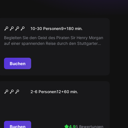
Outdoor
Das geheimnisvolle
10-30 Personen
9
+
180
min.
Logbuch (Outdoor)
Begleiten Sie den Geist des Piraten Sir Henry Morgan
auf einer spannenden Reise durch den Stuttgarter
Westen, lösen Sie Rätsel und enthüllen Sie seine
geheimnisvolle Geschichte! Nichts für schwache
Nerven!
Buchen
Escape Room
Vererbtes Doppelleben
2-6 Personen
12
+
60
min.
Buchen
4.9
5 Bewertungen