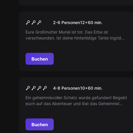
Escape Room
Muriels Elbe
2-6 Personen
12
+
60
min.
Eure Großmutter Muriel ist tot. Das Erbe ist
verschwunden. Ist deine hinterlistige Tante Ingrid
schuld?
Buchen
Escape Room
Anne Bonnys Schatz
4-8 Personen
10
+
60
min.
Ein geheimnisvoller Schatz wurde gefunden! Begebt
euch auf das Abenteuer und löst das Geheimnis!
Seid ihr wahre Piraten? Findet es heraus. Arr! Arr! Arr!
Buchen