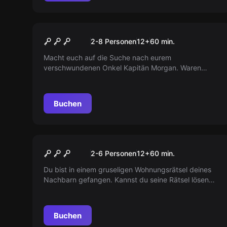
Escape Room
Das Vermächtnis des
2-8 Personen
12
+
60
min.
Kapitäns
Macht euch auf die Suche nach eurem
verschwundenen Onkel Kapitän Morgan. Waren
seine Erzählungen nur altes Seemannsgarn oder
wirklich wahr? Was wird euch wohl in seiner
Seemanns-Kajüte erwarten?
Buchen
Escape Room
Blutrausch
2-6 Personen
12
+
60
min.
Du bist in einem gruseligen Wohnungsrätsel deines
Nachbarn gefangen. Kannst du seine Rätsel lösen
und rechtzeitig entkommen? Betritt sein Spiel, wenn
du dich traust.
Buchen