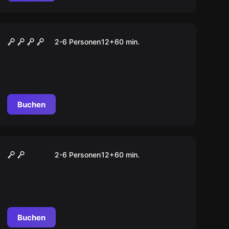
VR
VR Flight
2-6 Personen
12
+
60
min.
Buchen
Escape Room
Spurlos verschwunden
2-6 Personen
12
+
60
min.
Buchen