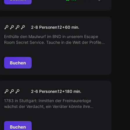
Escape Room
Secret Service
2-8 Personen
12
+
60
min.
Enthülle den Maulwurf im BND in unserem Escape
Room Secret Service. Tauche in die Welt der Profiler
und Agenten ein und verhindere einen terroristischen
Anschlag. Nur Du kannst die Katastrophe verhindern.
Buchen
Escape Room
Der Informant - Verrat in
Neu
2-6 Personen
12
+
180
min.
der Loge
1783 in Stuttgart: Inmitten der Freimaurerloge
wächst der Verdacht, ein Verräter könnte ihre
Geheimnisse preisgeben. Wer ist der mögliche
Informant im Dienste des Herzogs von Württemberg?
Jetzt ist der Moment gekommen, die Identität
Buchen
herauszufinden, bevor es zu spät ist.