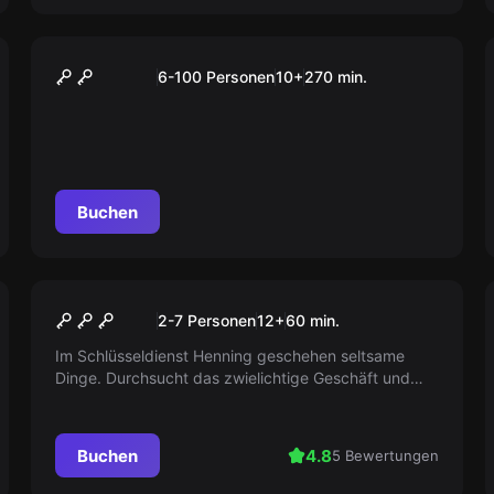
Outdoor
Green City Tour
6-100 Personen
10
+
270
min.
Buchen
Escape Room
Der Schlüsselmacher
2-7 Personen
12
+
60
min.
Im Schlüsseldienst Henning geschehen seltsame
Dinge. Durchsucht das zwielichtige Geschäft und
findet Beweise, um den ominösen Betreiber zur
Strecke zu bringen.
Buchen
4.8
5 Bewertungen