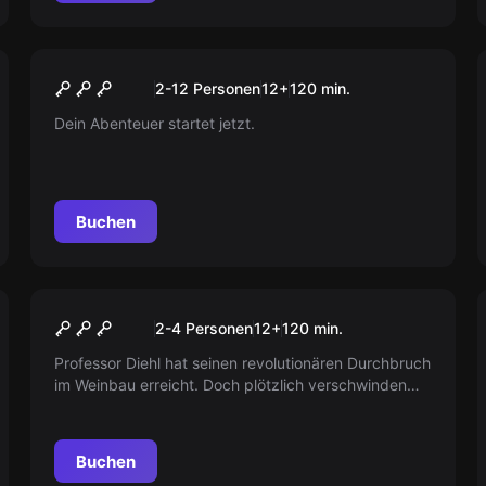
Escape Room
Fluch der 7 Linden
Neu
2-12 Personen
12
+
120
min.
Dein Abenteuer startet jetzt.
Buchen
Escape Room
Im Wein liegt die Wahrheit
Neu
2-4 Personen
12
+
120
min.
Professor Diehl hat seinen revolutionären Durchbruch
im Weinbau erreicht. Doch plötzlich verschwinden
seine wertvollen Forschungsunterlagen. Entdecken
Sie das spannende Abenteuer auf der Suche nach
den verlorenen Dokumenten und erleben Sie die
Buchen
Geheimnisse der Weinwelt hautnah!