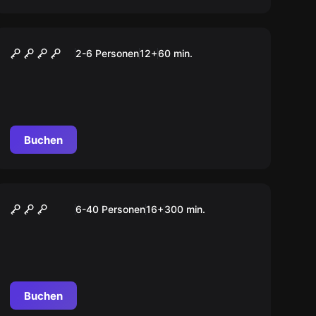
VR
VR RACING
2-6 Personen
12
+
60
min.
Buchen
Outdoor
KRIMI” Tour Stuttgart
6-40 Personen
16
+
300
min.
Buchen