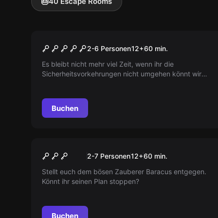
🎂
40 Escape Rooms
Escape Room
Bunker 666
2-6 Personen
12
+
60
min.
Es bleibt nicht mehr viel Zeit, wenn ihr die
Sicherheitsvorkehrungen nicht umgehen könnt wird
es eine unvorstellbare Katastrophe geben.
Buchen
Escape Room
Die Magische Universität
2-7 Personen
12
+
60
min.
Stellt euch dem bösen Zauberer Baracus entgegen.
Könnt ihr seinen Plan stoppen?
Buchen