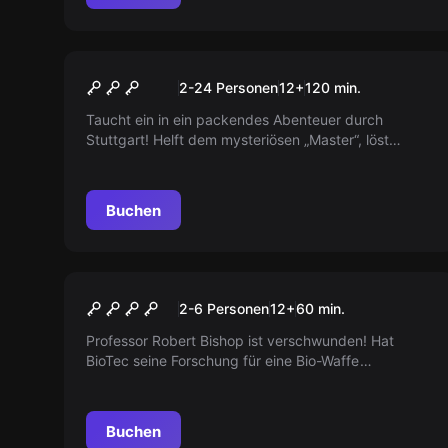
Escape Room
Spezialeinheit Kunstraub
Neu
2-24 Personen
12
+
120
min.
Taucht ein in ein packendes Abenteuer durch
Stuttgart! Helft dem mysteriösen „Master“, löst
knifflige Rätsel und tretet gegen rivalisierende
Banden an. Mit iPad und rätselhaften Gegenständen
ausgestattet, wird euer Scharfsinn auf die Probe
Buchen
gestellt. Seid ihr bereit, wahre Meisterdiebe zu
werden?
Escape Room
Biohazard
2-6 Personen
12
+
60
min.
Professor Robert Bishop ist verschwunden! Hat
BioTec seine Forschung für eine Bio-Waffe
missbraucht? Rettet Pflanzen, Tiere und Menschheit
und stellt das Gegenmittel her!
Buchen