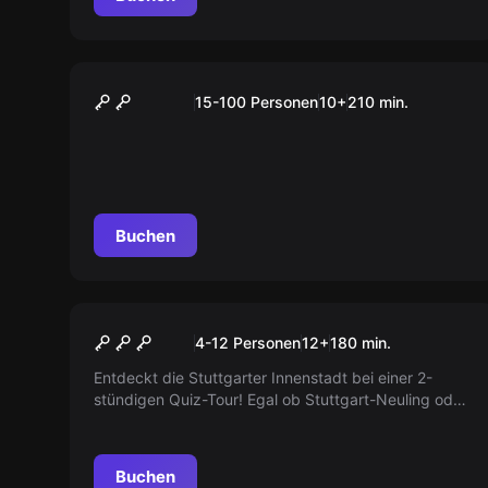
Outdoor
„SCHÜLER“ Tour Stuttgart
15-100 Personen
10
+
210
min.
Buchen
Outdoor
Quiz Walk 0711
4-12 Personen
12
+
180
min.
Entdeckt die Stuttgarter Innenstadt bei einer 2-
stündigen Quiz-Tour! Egal ob Stuttgart-Neuling oder
Experte, spannende Fragen und faszinierende
Hintergrundgeschichten zu bekannten und
geheimen Orten warten auf euch. Ein Erlebnis, das
Buchen
Wissen und Spaß vereint!