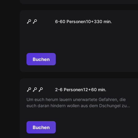
Outdoor
„CLASSIC“ Tour Stuttgart
6-60 Personen
10
+
330
min.
Buchen
Escape Room
Der Geheime Dschungel
2-6 Personen
12
+
60
min.
Um euch herum lauern unerwartete Gefahren, die
euch daran hindern wollen aus dem Dschungel zu
entkommen…
Buchen