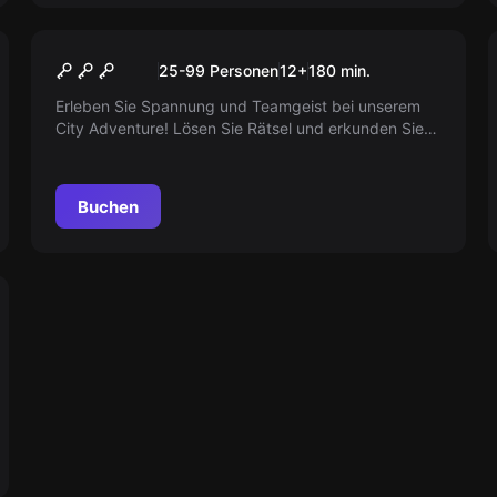
Escape Room
Stadtrallye Stuttgart
Neu
25-99 Personen
12
+
180
min.
Erleben Sie Spannung und Teamgeist bei unserem
City Adventure! Lösen Sie Rätsel und erkunden Sie
geheime Orte mit GPS, iPad und mysteriösen
Utensilien. Ideal für unvergessliche Firmen-Events
und Teambuilding. Individuell auf Ihre Wünsche
Buchen
abgestimmt!