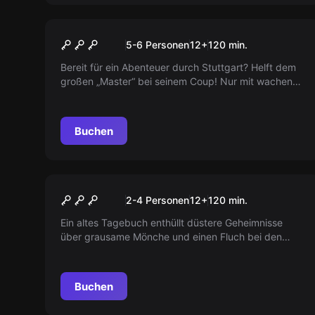
Escape Room
Spezialeinheit Kunstraub –
Neu
5-6 Personen
12
+
120
min.
Das Agentendinner
Bereit für ein Abenteuer durch Stuttgart? Helft dem
großen „Master“ bei seinem Coup! Nur mit wachen
Augen und Köpfchen könnt ihr die Rätsel lösen und
euch Meisterdiebe nennen. Beweist euer Geschick,
tretet gegen Banden an und genießt schließlich
Buchen
euren Erfolg im "tialini" Restaurant.
Escape Room
Fluch der 7 Linden
Neu
2-4 Personen
12
+
120
min.
Ein altes Tagebuch enthüllt düstere Geheimnisse
über grausame Mönche und einen Fluch bei den
sieben Linden. Was ist Wahrheit, was Legende?
Entdeckt die Geheimnisse des Hügels, die euer Blut
gefrieren lassen!
Buchen