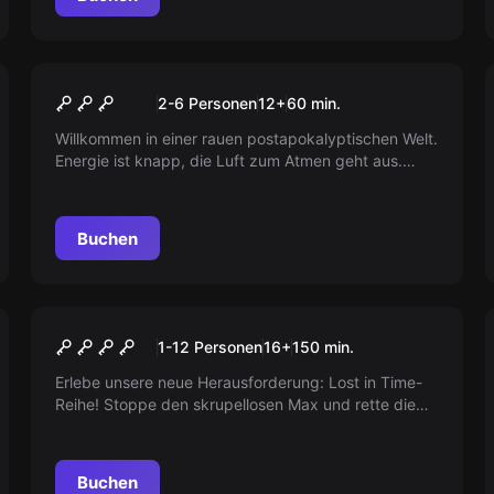
Escape Room
Silo
2-6 Personen
12
+
60
min.
Willkommen in einer rauen postapokalyptischen Welt.
Energie ist knapp, die Luft zum Atmen geht aus.
Finden Sie die Ursache, bringen Sie den
Energiekreislauf wieder in Gang. Wählen Sie den
Spieltermin, lassen Sie das Abenteuer beginnen!
Buchen
Outdoor
Lost in Time - Der Fall Max
1-12 Personen
16
+
150
min.
Erlebe unsere neue Herausforderung: Lost in Time-
Reihe! Stoppe den skrupellosen Max und rette die
Vergangenheit Stuttgarts. Bist Du bereit das Rätsel
zu lösen?
Buchen