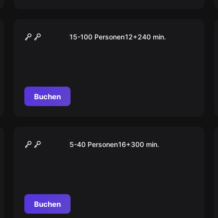
Outdoor
„STUDENT“ Tour Stuttgart
15-100 Personen
12
+
240
min.
Buchen
Outdoor
“ESCAPE” Tour Stuttgart
5-40 Personen
16
+
300
min.
Buchen