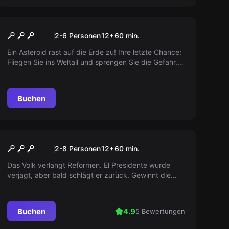
Escape Room
Space Escape
2-6 Personen
12
+
60
min.
Ein Asteroid rast auf die Erde zu! Ihre letzte Chance:
Fliegen Sie ins Weltall und sprengen Sie die Gefahr.
Lernen Sie, alle Schalter zu bedienen. Sie haben nur
eine Stunde. 3, 2, 1 – Ready for Take-off!
Buchen
Escape Room
Revolución OLÉ
2-8 Personen
12
+
60
min.
Das Volk verlangt Reformen. El Presidente wurde
verjagt, aber bald schlägt er zurück. Gewinnt die
Institutionen für euch. Viva la Revolución!
Buchen
4.9
5 Bewertungen