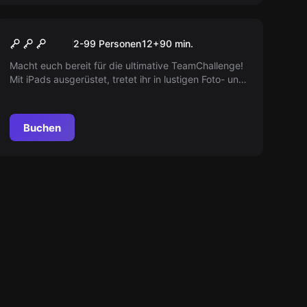
Escape Room
Teamrallye Stuttgart
Neu
2-99 Personen
12
+
90
min.
Macht euch bereit für die ultimative TeamChallenge!
Mit iPads ausgerüstet, tretet ihr in lustigen Foto- und
Rätsel-Challenges gegeneinander an. Nutzt kluge
Strategien, sammelt Punkte und klettert an die
Spitze der Highscore-Liste! Wer wird das
Buchen
Siegerteam?