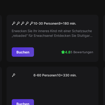
Outdoor
Die rätselhafte Schatzkiste
10-30 Personen
9
+
180
min.
(Outdoor)
Erwecken Sie Ihr inneres Kind mit einer Schatzsuche
„reloaded“ für Erwachsene! Entdecken Sie Stuttgarts
Geheimnisse durch logisches Kombinieren und
Teamwork. Findet Ihr den Schatz?
Buchen
4.8
5 Bewertungen
Outdoor
„X-Mas“ Tour Stuttgart
6-60 Personen
10
+
330
min.
Buchen