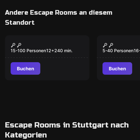
Andere Escape Rooms an diesem
Standort
Outdoor
Outdoor
„STUDENT“ Tour
“ESCAPE” T
Stuttgart
Stuttgart
15-100 Personen
12
+
240
min.
5-40 Personen
16
Buchen
Buchen
Escape Rooms in Stuttgart nach
Kategorien