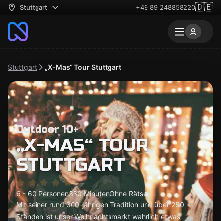
🇩🇪
Stuttgart
+49 89 248858220
Stuttgart
„X-Mas“ Tour Stuttgart
Outdoor 10+
„X-MAS“ TOUR
STUTTGART
6 - 60 Personen
330 Minuten
Ohne Rätsel
Mit seiner rund 300-jährigen Tradition und über 250
Ständen ist unser Weihnachtsmarkt wahrlich etwas