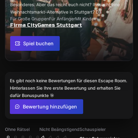
Besonderes. Aber das reicht euch nicht? Ihr sucht eine
Weihnachtsmarkt-Alternative in Stuttgart? Da
Für Große Gruppen
Für Anfänger
Mit Kindern
Firma CityGames Stuttgart
Spiel buchen
Es gibt noch keine Bewertungen für diesen Escape Room.
Hinterlassen Sie Ihre erste Bewertung und erhalten Sie
dafür Bonuspunkte 🎯
Bewertung hinzufügen
Ohne Rätsel
Nicht Beängstigend
Schauspieler