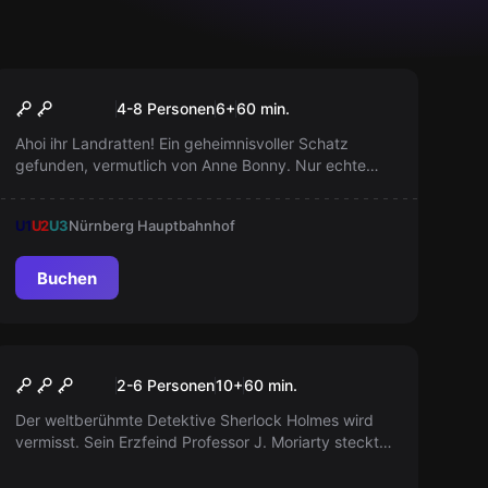
Escape Room
Anne Bonnys Schatz
4-8 Personen
6
+
60
min.
Ahoi ihr Landratten! Ein geheimnisvoller Schatz
gefunden, vermutlich von Anne Bonny. Nur echte
Piraten können es öffnen. Lasst die Schatzsuche
beginnen. Arr! Arr! Arr!
U1
U2
U3
Nürnberg Hauptbahnhof
Buchen
Escape Room
Sherlock wird vermisst
2-6 Personen
10
+
60
min.
Der weltberühmte Detektive Sherlock Holmes wird
vermisst. Sein Erzfeind Professor J. Moriarty steckt
vermutlich dahinter. Eine Reihe von versteckten
Hinweisen führt dich und dein Team zu ihm. Werdet