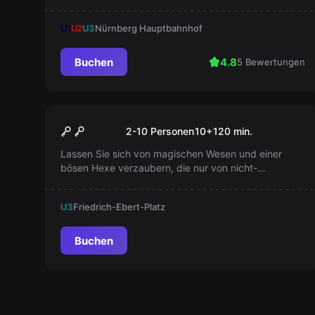
bestehen? Beweist eure Kreativität und versucht
euer Glück im Escape-Game. Jetzt buchen!
U1
U2
U3
Nürnberg Hauptbahnhof
Buchen
4.8
5 Bewertungen
Outdoor
Auroras magischer Würfel
2-10 Personen
10
+
120
min.
Lassen Sie sich von magischen Wesen und einer
bösen Hexe verzaubern, die nur von nicht-
magischen Kreaturen besiegt werden kann. Mit dem
Outdoor-Escape-Spiel 'Auroras Magischer Würfel'
U3
Friedrich-Ebert-Platz
werden Träume wahr. Buchen Sie jetzt Ihr magisches
Abenteuer!
Buchen