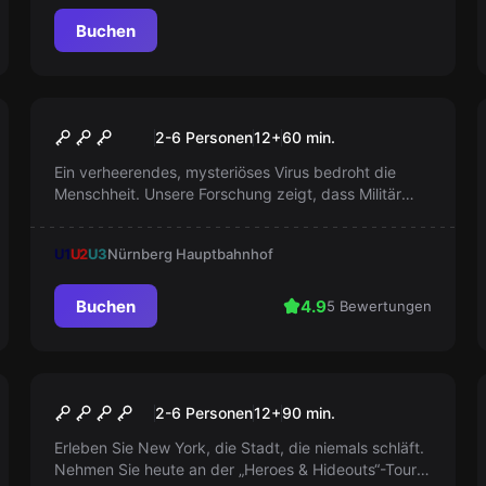
Buchen
Escape Room
Bunker Z
2-6 Personen
12
+
60
min.
Ein verheerendes, mysteriöses Virus bedroht die
Menschheit. Unsere Forschung zeigt, dass Militär
und Regierung involviert sind. Rette die Welt,
erforsche den Militärbunker und entdecke die
U1
U2
U3
Nürnberg Hauptbahnhof
Wahrheit - Du hast nur 60 Minuten, bevor das Virus
Nürnberg erreicht!
Buchen
4.9
5 Bewertungen
Escape Room
Superhelden
2-6 Personen
12
+
90
min.
Erleben Sie New York, die Stadt, die niemals schläft.
Nehmen Sie heute an der „Heroes & Hideouts“-Tour