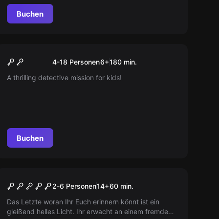
ihr den grandiosen Detektive wiederfinden?
Buchen
Escape Room
Operation Fox Hunt
Neu
4-18 Personen
6
+
180
min.
A thrilling detective mission for kids!
Buchen
Escape Room
Space Escape
2-6 Personen
14
+
60
min.
Das Letzte woran Ihr Euch erinnern könnt ist ein
gleißend helles Licht. Ihr erwacht an einem fremden