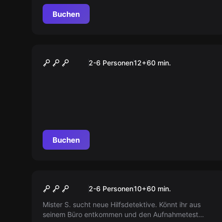
Buchen
Escape Room
Atlantis
2-6 Personen
12
+
60
min.
Buchen
Escape Room
Room 212b
2-6 Personen
10
+
60
min.
Mister S. sucht neue Hilfsdetektive. Könnt ihr aus
seinem Büro entkommen und den Aufnahmetest