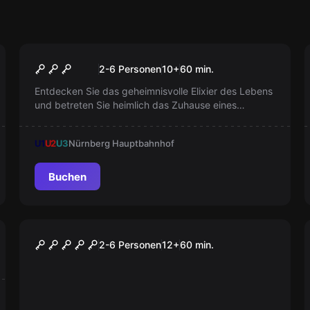
Escape Room
Der Zauberer
Populär
2-6 Personen
10
+
60
min.
Entdecken Sie das geheimnisvolle Elixier des Lebens
und betreten Sie heimlich das Zuhause eines
mächtigen Zauberers. Doch Vorsicht, Unbekannte
sind nicht willkommen - er könnte Sie in einen Frosch
U1
U2
U3
Nürnberg Hauptbahnhof
verwandeln!
Buchen
Escape Room
Mittelerde
2-6 Personen
12
+
60
min.