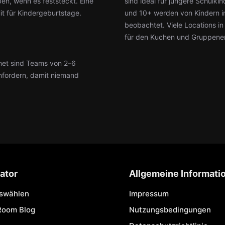
en, wenn es feststeckt. Eine
sind ideal für jüngere Schul
it für Kindergeburtstage.
und 10+ werden von Kindern in
beobachtet. Viele Locations i
für den Kuchen und Gruppene
net sind Teams von 2–6
nfordern, damit niemand
ator
Allgemeine Informati
uswählen
Impressum
Room Blog
Nutzungsbedingungen