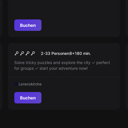
teil und entdecken Sie die geheimen Orte der
Superhelden!
Buchen
Escape Room
Scavenger Hunt Nuremberg
Neu
2-33 Personen
8
+
180
min.
Solve tricky puzzles and explore the city ✓ perfect
for groups ✓ start your adventure now!
U1
Lorenzkirche
Buchen