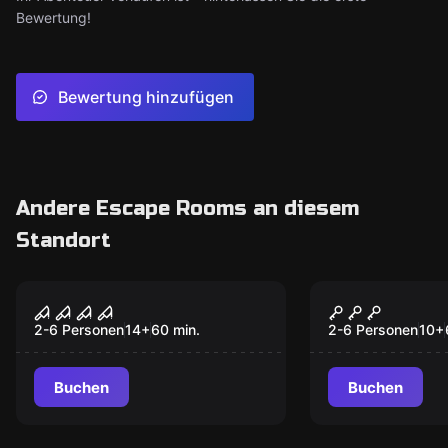
Bewertung!
Bewertung hinzufügen
Andere Escape Rooms an diesem
Standort
Escape Room
Escape Room
Das verlassene
Der Zauber
Populär
Populär
Waisenhaus
2-6 Personen
14
+
60
min.
2-6 Personen
10
+
Buchen
Buchen