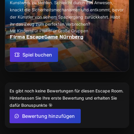
Kunstwerk zu stehlen. Schleicht durch das Anwesen,
knackt die Sicherheitsmechanismen und entkommt, bevor
der Künstler von seinem Spaziergang zurückkehrt. Habt
ihr das Zeug zum perfekten Verbrechen?
Mit Kindern
Für Profis
Für Große Gruppen
Firma EscapeGame Nürnberg
Spiel buchen
Es gibt noch keine Bewertungen für diesen Escape Room.
Hinterlassen Sie Ihre erste Bewertung und erhalten Sie
dafür Bonuspunkte 🎯
Bewertung hinzufügen