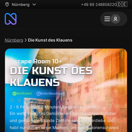
🇩🇪
Nürnberg
+49 89 248858220
Nürnberg
Die Kunst des Klauens
Escape Room 10+
DIE KUNST DES
KLAUENS
Verifiziert
Sofortbuchung
2 - 6 Personen
60 Minuten
Überdurchschnittlich
Ein weltberühmtes Gemälde, ein hochkarätiger Künstler
und genau eine Stunde Zeit! Ihr seid Meisterdiebe und
habt nur diesen einen Moment, um das millionenschwere