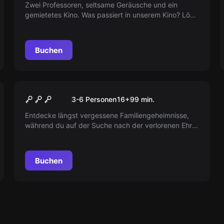
Zwei Professoren, seltsame Geräusche und ein
gemietetes Kino. Was passiert in unserem Kino? Löst
das Geheimnis!
Buchen
Escape Room
Das Vermächtnis der
3-6 Personen
16
+
99
min.
Vorfahren
Entdecke längst vergessene Familiengeheimnisse,
während du auf der Suche nach der verlorenen Ehre
deiner Vorfahren knifflige Rätsel löst. Tritt ein in eine
Welt voller Spannung und Vergangenheit und rette
den Ruf deiner Dynastie, bevor die Zeit abläuft.
Buchen