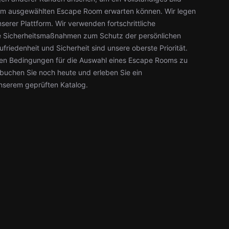
m ausgewählten Escape Room erwarten können. Wir legen
serer Plattform. Wir verwenden fortschrittliche
e Sicherheitsmaßnahmen zum Schutz der persönlichen
friedenheit und Sicherheit sind unsere oberste Priorität.
ten Bedingungen für die Auswahl eines Escape Rooms zu
– buchen Sie noch heute und erleben Sie ein
nserem geprüften Katalog.