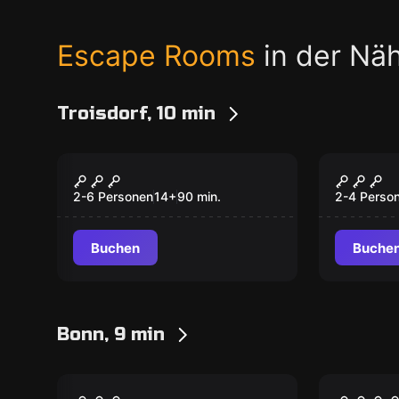
Escape Rooms
in der Nä
Troisdorf, 10 min
Escape Room
Escape R
Magische Lampe
Magis
Neu
Neu
2-6 Personen
14
+
90
min.
2-4 Perso
Buchen
Buche
Bonn, 9 min
Escape Room
Escape R
Peters Jagdhütte
Upsid