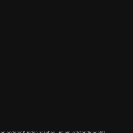
en anderer Kunden ansehen, um ein vollständiges Bild