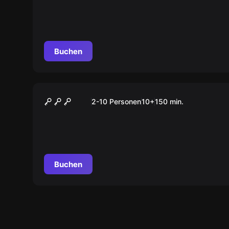
Buchen
Outdoor
AURORA'S MAGISCHER
2-10 Personen
10
+
150
min.
WÜRFEL
Buchen