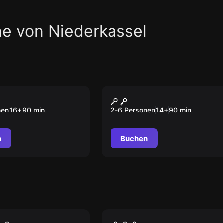
he von Niederkassel
oom
Escape Room
che Lampe
Magische Lampe
Neu
nen
16
+
90
min.
2-6 Personen
14
+
90
min.
n
Buchen
oom
Escape Room
e Down
Der Mafia Clan