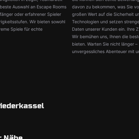
ie beste Auswahl an Escape Rooms
davon zu bekommen, was Sie vo
fänger oder erfahrener Spieler
großen Wert auf die Sicherheit un
igkeitsstufen. Wir bieten sowohl
Technologien und setzen streng
reme Spiele für echte
Daten unserer Kunden ein. Ihre Zu
Wir bemühen uns, Ihnen die bes
bieten. Warten Sie nicht länger 
unvergessliches Abenteuer mit u
iederkassel
r Nähe