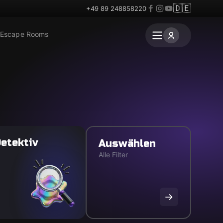
🇩🇪
+49 89 248858220
 Escape Rooms
etektiv
Auswählen
Alle Filter