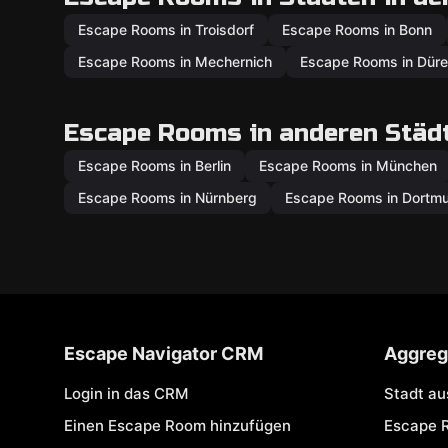
Escape Rooms in Troisdorf
Escape Rooms in Bonn
Escape Rooms in Mechernich
Escape Rooms in Dür
Escape Rooms in anderen Städ
Escape Rooms in Berlin
Escape Rooms in München
Escape Rooms in Nürnberg
Escape Rooms in Dortm
Escape Navigator CRM
Aggreg
Login in das CRM
Stadt a
Einen Escape Room hinzufügen
Escape 