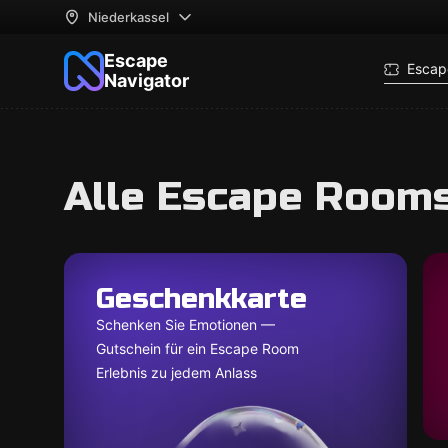
Niederkassel
Escape
Escap
Navigator
Alle Escape Rooms
Geschenkkarte
Schenken Sie Emotionen —
Gutschein für ein Escape Room
Erlebnis zu jedem Anlass