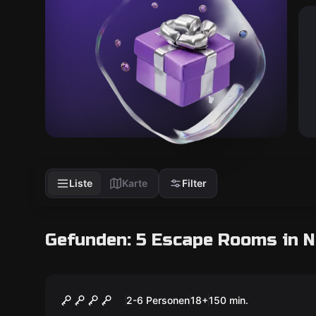
Liste
Karte
Filter
Gefunden: 5 Escape Rooms in N
Online Escape Room
Hoch(esc)plosiv
2-6 Personen
18
+
150
min.