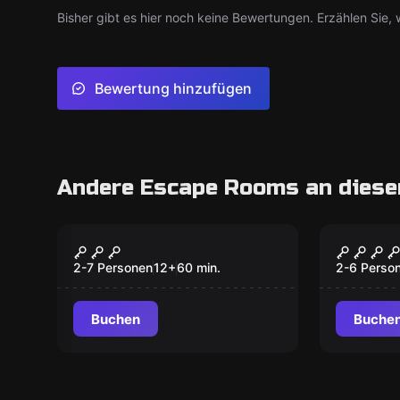
Bisher gibt es hier noch keine Bewertungen. Erzählen Sie, w
Bewertung hinzufügen
Andere Escape Rooms an diese
Escape Room
Online Es
Invasion im Kino
Hoch(e
2-7 Personen
12
+
60
min.
2-6 Perso
Buchen
Buche