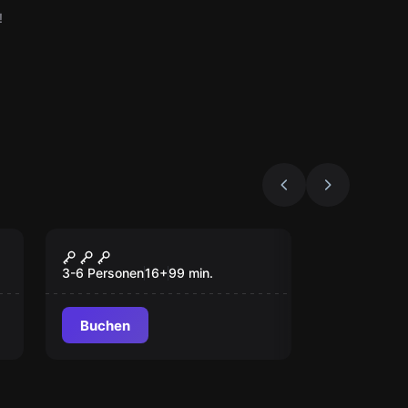
!
Escape Room
Das Vermächtnis der
Vorfahren
3-6 Personen
16
+
99
min.
Buchen