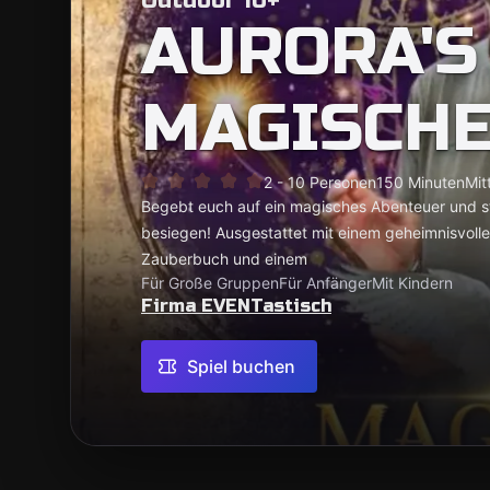
Outdoor 10+
AURORA'S
MAGISCH
2 - 10 Personen
150 Minuten
Mit
Begebt euch auf ein magisches Abenteuer und st
besiegen! Ausgestattet mit einem geheimnisvol
Zauberbuch und einem
Für Große Gruppen
Für Anfänger
Mit Kindern
Firma EVENTastisch
Spiel buchen