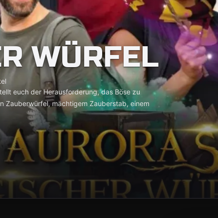
ER WÜRFEL
tel
ellt euch der Herausforderung, das Böse zu
len Zauberwürfel, mächtigem Zauberstab, einem