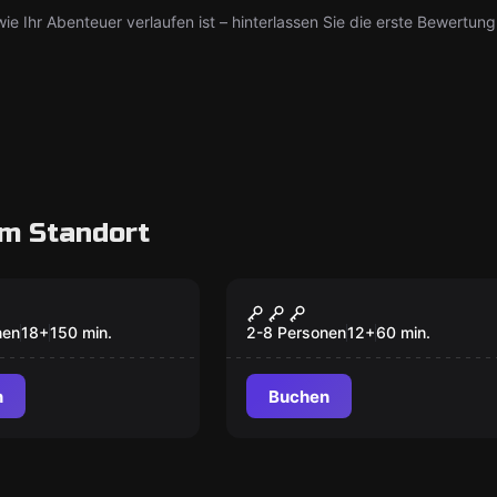
ie Ihr Abenteuer verlaufen ist – hinterlassen Sie die erste Bewertung
m Standort
cape Room
Escape Room
sc)plosiv
Die Flucht mit dem
Motorrad
nen
18
+
150
min.
2-8 Personen
12
+
60
min.
n
Buchen