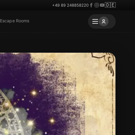
🇩🇪
+49 89 248858220
 Escape Rooms