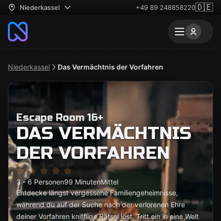
🇩🇪
Niederkassel
+49 89 248858220
Niederkassel
Das Vermächtnis der Vorfahren
Escape Room 16+
DAS VERMÄCHTNIS
DER VORFAHREN
3 - 6 Personen
99 Minuten
Mittel
Entdecke längst vergessene Familiengeheimnisse,
während du auf der Suche nach der verlorenen Ehre
deiner Vorfahren knifflige Rätsel löst. Tritt ein in eine Welt