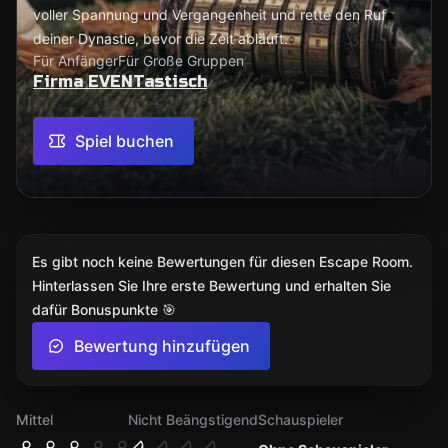
voller Spannung und Vergangenheit und rette den Ruf
deiner Dynastie, bevor die Zeit abläuft.
Für Anfänger
Für Große Gruppen
Firma EVENTastisch
Spiel buchen
Es gibt noch keine Bewertungen für diesen Escape Room.
Hinterlassen Sie Ihre erste Bewertung und erhalten Sie
dafür Bonuspunkte 🎯
Bewertung hinzufügen
Mittel
Nicht Beängstigend
Schauspieler