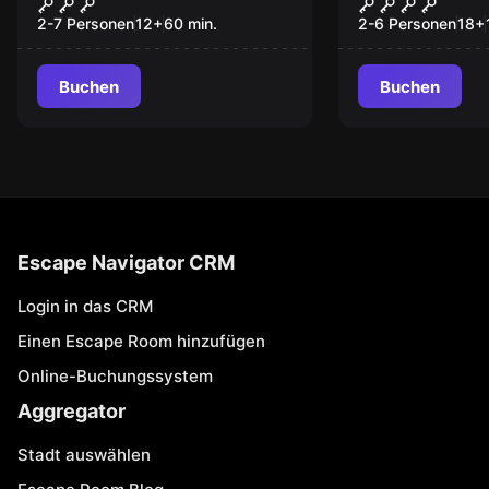
Invasion im Kino
Hoch(esc)pl
2-7 Personen
12
+
60
min.
2-6 Personen
18
+
Buchen
Buchen
Escape Navigator CRM
Login in das CRM
Einen Escape Room hinzufügen
Online-Buchungssystem
Aggregator
Stadt auswählen