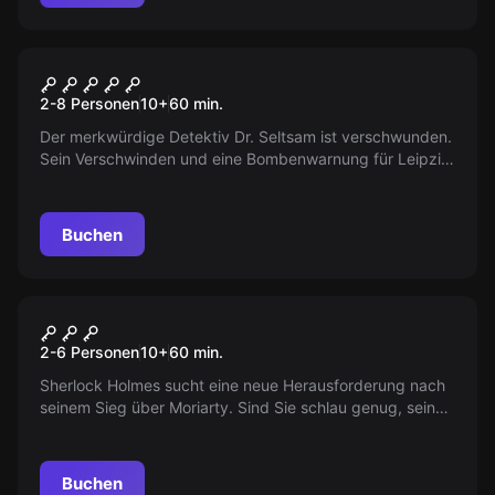
Escape Room
Der mysteriöse Dr. Seltsam
2-8 Personen
10
+
60
min.
Der merkwürdige Detektiv Dr. Seltsam ist verschwunden.
Sein Verschwinden und eine Bombenwarnung für Leipzig
- hängt das zusammen? Findet es heraus, doch beeilt
euch, jede Minute zählt! Ihr habt nur 60 Minuten!
Buchen
Escape Room
Sherlock's Wohnzimmer
2-6 Personen
10
+
60
min.
Sherlock Holmes sucht eine neue Herausforderung nach
seinem Sieg über Moriarty. Sind Sie schlau genug, seiner
brillianten Logik zu trotzen und sich aus seinem Escape
Room zu befreien? Gesellen Sie sich zu ihm und nehmen
Sie die Herausforderung an!
Buchen