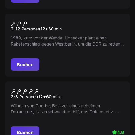
Escape Room
Honeckers Rache
2-12 Personen
12
+
60
min.
1989, kurz vor der Wende. Honecker plant einen
Raketenschlag gegen Westberlin, um die DDR zu retten.
Nur euere Gruppe Freiwilliger kann ihn stoppen. Schafft
ihr es, innerhalb einer Stunde, den Raketenstart
aufzuhalten?
Buchen
Escape Room
Goethes Geheimnis
2-8 Personen
12
+
60
min.
Wilhelm von Goethe, Besitzer eines geheimen
Dokuments, ist verschwunden! Hilf, das Dokument zu
sichern, bevor es in die falschen Hände fällt. Doch
Vorsicht, die Gefahr lauert!
Buchen
4.9