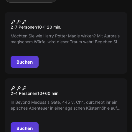
Outdoor
Outdoor Escape Auroras
Populär
2-7 Personen
10
+
120
min.
Magischer Würfel
Möchten Sie wie Harry Potter Magie wirken? Mit Aurora's
magischem Würfel wird dieser Traum wahr! Begeben Sie
sich auf eine Zauberreise voller magischer Kreaturen und
besiegen Sie die dunkle Hexe.
Buchen
VR
Beyond Medusa's Gate VR
2-4 Personen
10
+
60
min.
In Beyond Medusa's Gate, 445 v. Chr., durchlebt ihr ein
episches Abenteuer in einer ägäischen Küstenhöhle auf
der Suche nach dem verlorenen Schiff der Argonauten
und stellt euch mächtigen Kräften.
Buchen