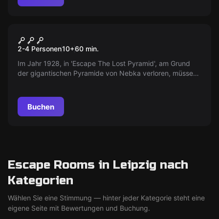
VR
Escape The Lost Pyramid VR
2-4 Personen
10
+
60
min.
Im Jahr 1928, in 'Escape The Lost Pyramid', am Grund
der gigantischen Pyramide von Nebka verloren, müssen
Sie als Team ein verlorenes Artefakt am Gipfel der
mächtigen Pyramide finden.
Buchen
Escape Rooms in Leipzig nach
Kategorien
Wählen Sie eine Stimmung — hinter jeder Kategorie steht eine
eigene Seite mit Bewertungen und Buchung.