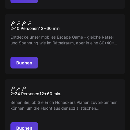
Online Escape Room
Die Rätselkiste
2-10 Personen
12
+
60
min.
Entdecke unser mobiles Escape Game - gleiche Rätsel
und Spannung wie im Rätselraum, aber in eine 80*40*40
cm große Holzkiste gepackt. Keine Trennung der Gruppe
mehr nötig!
Buchen
Escape Room
Honeckers Albtraum
2-24 Personen
12
+
60
min.
Sehen Sie, ob Sie Erich Honeckers Plänen zuvorkommen
können, um die Flucht aus der sozialistischen
Gesellschaft anzutreten - es wird eine Herausforderung
sein!
Buchen