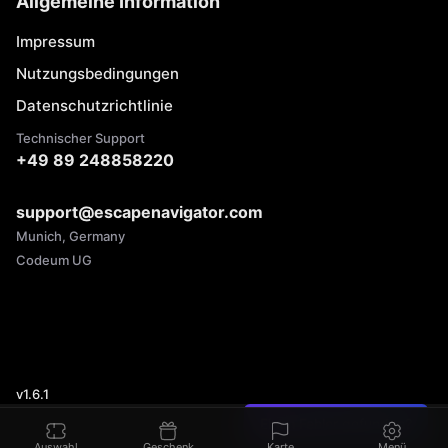
Allgemeine Information
Impressum
Nutzungsbedingungen
Datenschutzrichtlinie
Technischer Support
+49 89 248858220
support@escapenavigator.com
Munich, Germany
Codeum UG
v
1.6.1
Einen Fehler gefunden?
Auswahl
Geschenk
Karte
Menü