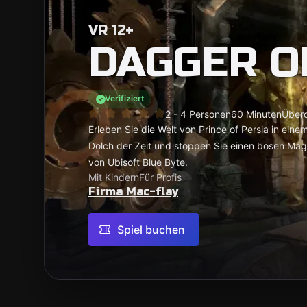
VR 12+
DAGGER O
Verifiziert
2 - 4 Personen
60 Minuten
Überd
Erleben Sie die Welt von Prince of Persia in ei
Dolch der Zeit und stoppen Sie einen bösen Magier
von Ubisoft Blue Byte.
Mit Kindern
Für Profis
Firma Mac-flay
Spiel buchen