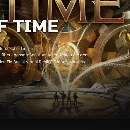
F TIME
urchschnittlich
nem überlebensgroßen Abenteuer! Halten Sie den
. Ein Social Virtual Reality-Erlebnis entwickelt