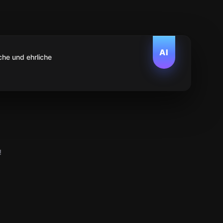
AI
che und ehrliche
!