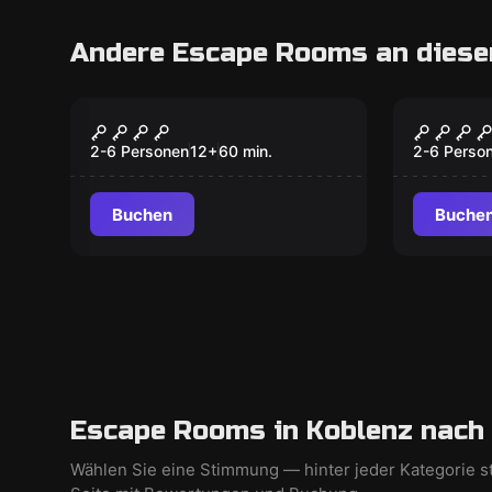
Andere Escape Rooms an diese
VR
VR
The Prison
Jungle
2-6 Personen
12
+
60
min.
2-6 Perso
Buchen
Buche
Escape Rooms in Koblenz nach
Wählen Sie eine Stimmung — hinter jeder Kategorie s