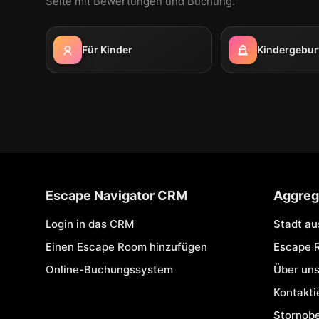
Seite mit Bewertungen und Buchung.
Für Kinder
Kindergebur
Escape Navigator CRM
Aggreg
Login in das CRM
Stadt a
Einen Escape Room hinzufügen
Escape 
Online-Buchungssystem
Über un
Kontakti
Stornob