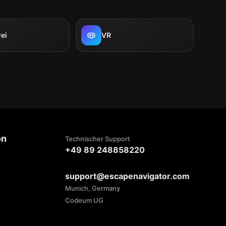
ei
VR
on
Technischer Support
+49 89 248858220
support@escapenavigator.com
Munich, Germany
Codeum UG