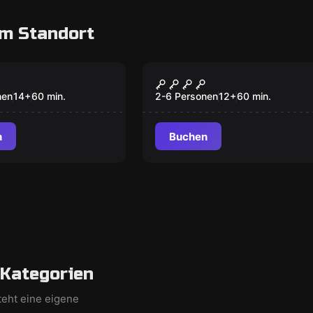
m Standort
VR
 Quest
Cyberpunk
nen
14
+
60
min.
2-6 Personen
12
+
60
min.
n
Buchen
 Kategorien
teht eine eigene