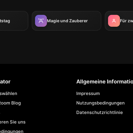
tstag
Magie und Zauberer
Für zw
ator
Allgemeine Informati
uswählen
Impressum
Room Blog
Nutzungsbedingungen
s
Datenschutzrichtlinie
eren Sie uns
edingungen