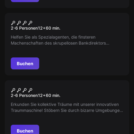
Escape Room
Die Blutdiamanten von
2-6 Personen
12
+
60
min.
Rabuun
Helfen Sie als Spezialagenten, die finsteren
Machenschaften des skrupellosen Bankdirektors
aufzudecken. Brechen Sie in die Parker & Sons-Bank ein
und entwenden den legendären 'Big Joe'-Diamanten!
Buchen
VR
Dream Hackers
2-6 Personen
12
+
60
min.
Erkunden Sie kollektive Träume mit unserer innovativen
Traummaschine! Stöbern Sie durch bizarre Umgebungen,
treffen Sie erstaunliche Kreaturen und entdecken Sie ein
mächtiges Artefakt. Aber Vorsicht vor lebenden
Albträumen...
Buchen