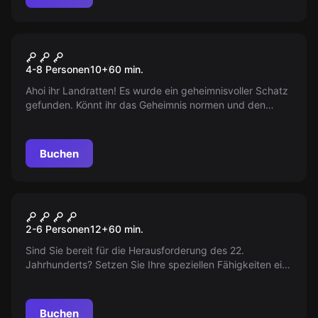
Escape Room
Anne Bonnys Schatz
4-8 Personen
10
+
60
min.
Ahoi ihr Landratten! Es wurde ein geheimnisvoller Schatz
gefunden. Könnt ihr das Geheimnis normen und den
sagenumwobenen Schatz der Anne Bonny finden?
Augenklappe auf und lasst die Schatzsuche beginnen!
Buchen
VR
Cyberpunk
2-6 Personen
12
+
60
min.
Sind Sie bereit für die Herausforderung des 22.
Jahrhunderts? Setzen Sie Ihre speziellen Fähigkeiten ein,
stehlen Sie wertvolle Daten und infiltrieren Sie Konzerne.
Es wird nicht leicht, aber die Belohnung ist es wert.
Buchen