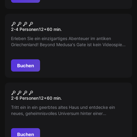
VR
Beyond Medusas Gate
2-4 Personen
12
+
60
min.
Erleben Sie ein einzigartiges Abenteuer im antiken
Griechenland! Beyond Medusa's Gate ist kein Videospiel.
Es ist eine Virtual-Reality-Escape-Room-Erfahrung,
entwickelt von Ubisoft Blue Byte.
Buchen
VR
Escape the Worlds
2-6 Personen
12
+
60
min.
Tritt ein in ein geerbtes altes Haus und entdecke ein
neues, geheimnisvolles Universum hinter einer
verborgenen Tür. Bist du bereit, das Geheimnis zu lüften?
Buchen