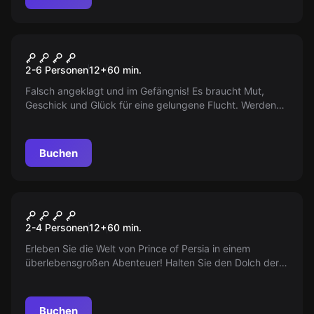
VR
The Prison
2-6 Personen
12
+
60
min.
Falsch angeklagt und im Gefängnis! Es braucht Mut,
Geschick und Glück für eine gelungene Flucht. Werden
Sie es schaffen, Ihren Namen reinzuwaschen und weiter
für Gerechtigkeit zu kämpfen?
Buchen
VR
Dagger of Time
2-4 Personen
12
+
60
min.
Erleben Sie die Welt von Prince of Persia in einem
überlebensgroßen Abenteuer! Halten Sie den Dolch der
Zeit und stoppen Sie einen bösen Magier. Ein Social
Virtual Reality-Erlebnis entwickelt von Ubisoft Blue Byte.
Buchen