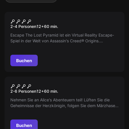
VR
Escape the lost Pyramide
2-4 Personen
12
+
60
min.
Escape The Lost Pyramid ist ein Virtual Reality Escape-
Spiel in der Welt von Assassin's Creed® Origins.
Entkommen Sie innerhalb von 60 Minuten aus der
Pyramide von Nebka. Ein legendäres Abenteuer erwartet
Sie.
Buchen
VR
Alice im Wunderland
2-6 Personen
12
+
60
min.
Nehmen Sie an Alice's Abenteuern teil! Lüften Sie die
Geheimnisse der Herzkönigin, folgen Sie dem Märzhasen,
helfen Sie dem Hutmacher und retten Sie das
Wunderland. Tauchen Sie in eine Welt echter Magie ein!
Buchen