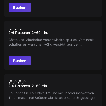
Bewohner zurückkehren? Seid ihr bereit für dieses
gruselige Abenteuer?
Buchen
Escape Room
Scarescape 2
2-6 Personen
12
+
60
min.
Gäste und Mitarbeiter verschwinden spurlos. Vereinzelt
schaffen es Menschen völlig verstört, aus den
weitläufigen Katakomben zu entfliehen. Was geht da vor
sich? Trau Dich und finde es heraus!
Buchen
VR
Dream Hackers
2-6 Personen
12
+
60
min.
Erkunden Sie kollektive Träume mit unserer innovativen
Traummaschine! Stöbern Sie durch bizarre Umgebungen,
treffen Sie erstaunliche Kreaturen und entdecken Sie ein