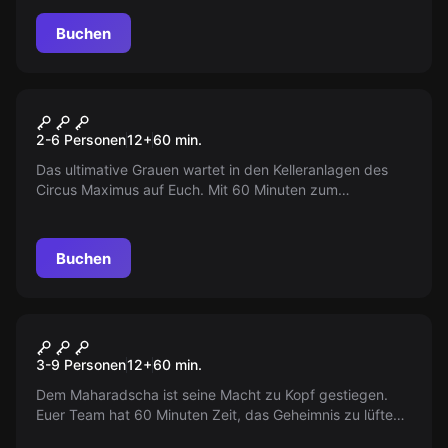
mächtiges Artefakt. Aber Vorsicht vor lebenden
Albträumen...
Buchen
Escape Room
Scarescape
2-6 Personen
12
+
60
min.
Das ultimative Grauen wartet in den Kelleranlagen des
Circus Maximus auf Euch. Mit 60 Minuten zum
Entkommen, bietet Scarescape die aufregendste Stunde
Ihres Lebens! Ob zu Zweit oder im Team mit bis zu sechs
Personen.
Buchen
Escape Room
Der wahnsinnige
3-9 Personen
12
+
60
min.
Maharadscha
Dem Maharadscha ist seine Macht zu Kopf gestiegen.
Euer Team hat 60 Minuten Zeit, das Geheimnis zu lüften,
Frauen zu retten und die Weltherrschaft zu verhindern.