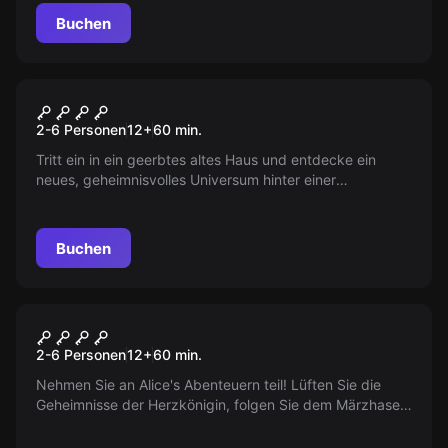
Fluch zu bannen?
Buchen
VR
Escape the Worlds
2-6 Personen
12
+
60
min.
Tritt ein in ein geerbtes altes Haus und entdecke ein
neues, geheimnisvolles Universum hinter einer
verborgenen Tür. Bist du bereit, das Geheimnis zu lüften?
Buchen
VR
Alice im Wunderland
2-6 Personen
12
+
60
min.
Nehmen Sie an Alice's Abenteuern teil! Lüften Sie die
Geheimnisse der Herzkönigin, folgen Sie dem Märzhasen,
helfen Sie dem Hutmacher und retten Sie das
Wunderland. Tauchen Sie in eine Welt echter Magie ein!