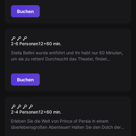
Es wird nicht leicht, aber die Belohnung ist es wert.
Buchen
Escape Room
Hinter den Kulissen
2-6 Personen
12
+
60
min.
Stella Bellini wurde entführt und Ihr habt nur 60 Minuten,
um sie zu retten! Durchsucht das Theater, findet
Hinweise und verhindert eine Tragödie. Keine Polizei –
sonst stirbt sie! Seid ihr bereit für die Herausforderung?
Buchen
VR
Dagger of Time
2-4 Personen
12
+
60
min.
Erleben Sie die Welt von Prince of Persia in einem
überlebensgroßen Abenteuer! Halten Sie den Dolch der
Zeit und stoppen Sie einen bösen Magier. Ein Social