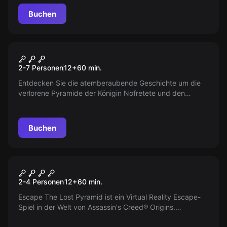
Buchen
Escape Room
Königin Nofretete und der
2-7 Personen
12
+
60
min.
verschwundene Dolch
Entdecken Sie die atemberaubende Geschichte um die
verlorene Pyramide der Königin Nofretete und den
mysteriösen Dolch, der die Seele der Pharaonin in sich
trägt. Werden die Geheimnisse endlich gelüftet?
Buchen
VR
Escape the lost Pyramide
2-4 Personen
12
+
60
min.
Escape The Lost Pyramid ist ein Virtual Reality Escape-
Spiel in der Welt von Assassin's Creed® Origins.
Entkommen Sie innerhalb von 60 Minuten aus der