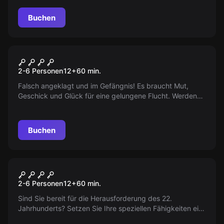
Stellt euch der Herausforderung!
Buchen
VR
The Prison
2-6 Personen
12
+
60
min.
Falsch angeklagt und im Gefängnis! Es braucht Mut,
Geschick und Glück für eine gelungene Flucht. Werden
Sie es schaffen, Ihren Namen reinzuwaschen und weiter
für Gerechtigkeit zu kämpfen?
Buchen
VR
Cyberpunk
2-6 Personen
12
+
60
min.
Sind Sie bereit für die Herausforderung des 22.
Jahrhunderts? Setzen Sie Ihre speziellen Fähigkeiten ein,
stehlen Sie wertvolle Daten und infiltrieren Sie Konzerne.