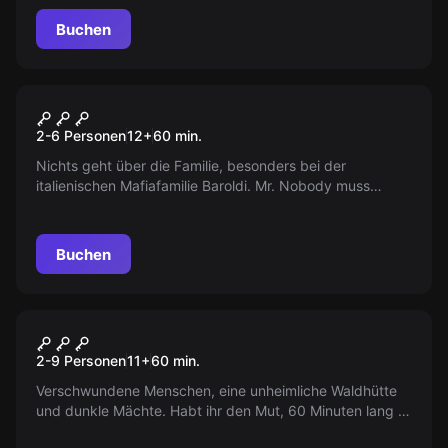
Pyramide von Nebka. Ein legendäres Abenteuer erwartet
Sie.
Buchen
Escape Room
Der Verlorene Sohn
2-6 Personen
12
+
60
min.
Nichts geht über die Familie, besonders bei der
italienischen Mafiafamilie Baroldi. Mr. Nobody muss
unerwarteterweise Prüfungen bestehen, die für den Sohn
Antonio vorgesehen waren.
Buchen
Escape Room
Die magische Hütte
2-9 Personen
11
+
60
min.
Verschwundene Menschen, eine unheimliche Waldhütte
und dunkle Mächte. Habt ihr den Mut, 60 Minuten lang in
diese sagenumwobene Hütte zu gehen bevor die