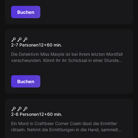
Virtual Reality-Erlebnis entwickelt von Ubisoft Blue Byte.
Buchen
Escape Room
Miss Marples letzter Fall
2-7 Personen
12
+
60
min.
Die Detektivin Miss Marple ist bei ihrem letzten Mordfall
verschwunden. Könnt ihr ihr Schicksal in einer Stunde
klären, bevor der Mörder alle Beweise vernichtet? Ein
Klassiker bei unseren Live Escape Games!
Buchen
Escape Room
Süße Rache
2-6 Personen
12
+
60
min.
Ein Mord in Craftbeer Corner Coeln lässt die Ermittler
rätseln. Nehmt die Ermittlungen in die Hand, sammelt
Beweise, findet das Motiv und überführt den Täter in nur