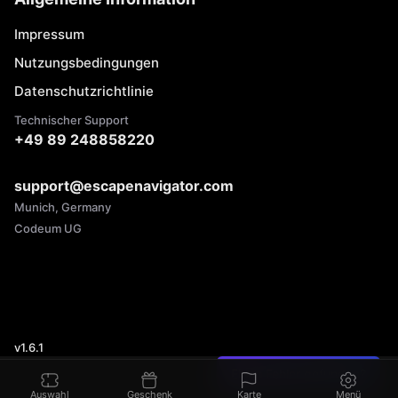
Impressum
Nutzungsbedingungen
Datenschutzrichtlinie
Technischer Support
+49 89 248858220
support@escapenavigator.com
Munich, Germany
Codeum UG
v
1.6.1
Einen Fehler gefunden?
Auswahl
Geschenk
Karte
Menü