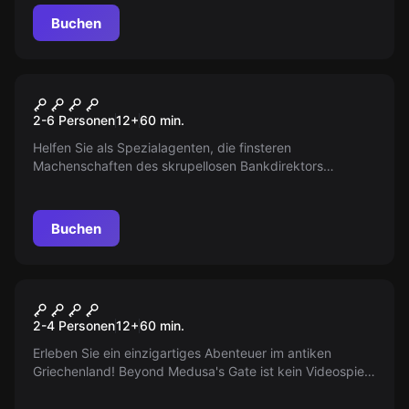
Buchen
Escape Room
Die Blutdiamanten von
2-6 Personen
12
+
60
min.
Rabuun
Helfen Sie als Spezialagenten, die finsteren
Machenschaften des skrupellosen Bankdirektors
aufzudecken. Brechen Sie in die Parker & Sons-Bank ein
und entwenden den legendären 'Big Joe'-Diamanten!
Buchen
VR
Beyond Medusas Gate
2-4 Personen
12
+
60
min.
Erleben Sie ein einzigartiges Abenteuer im antiken
Griechenland! Beyond Medusa's Gate ist kein Videospiel.
Es ist eine Virtual-Reality-Escape-Room-Erfahrung,
entwickelt von Ubisoft Blue Byte.