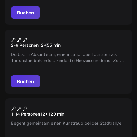
60 Minuten! Es besteht akute Fluchtgefahr!
Buchen
Escape Room
Absurdistan
2-6 Personen
12
+
55
min.
Du bist in Absurdistan, einem Land, das Touristen als
Terroristen behandelt. Finde die Hinweise in deiner Zelle
und löse den Königs-Test, um zu entkommen... oder
bleibe für immer. Du hast eine Stunde Zeit. Lang lebe
König Kakadukabakakekukudi!
Buchen
Escape Room
Spezialeinheit Kunstraub
Neu
1-14 Personen
12
+
120
min.
Begeht gemeinsam einen Kunstraub bei der Stadtrallye!