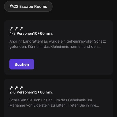
🎂
22 Escape Rooms
Escape Room
Anne Bonnys Schatz
4-8 Personen
10
+
60
min.
Ahoi ihr Landratten! Es wurde ein geheimnisvoller Schatz
gefunden. Könnt ihr das Geheimnis normen und den
sagenumwobenen Schatz der Anne Bonny finden?
Augenklappe auf und lasst die Schatzsuche beginnen!
Buchen
Escape Room
Geschichten einer
2-6 Personen
12
+
60
min.
Schatzjägerin
Schließen Sie sich uns an, um das Geheimnis um
Marianne von Eigelstein zu lüften. Treten Sie in ihre
Fußstapfen und erkunden Sie unentdeckte Teile der Erde
und heben Sie verborgene Schätze. Wagen Sie es, den