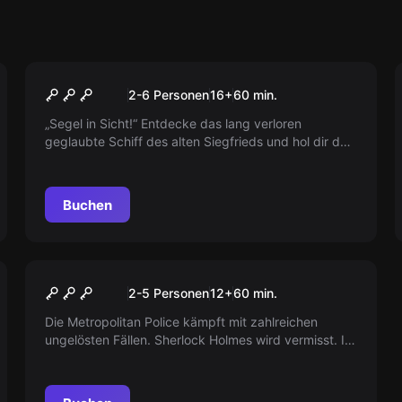
Escape Room
Kapitän Flynn und der
2-6 Personen
16
+
60
min.
Schatz der Poseidon
„Segel in Sicht!“ Entdecke das lang verloren
geglaubte Schiff des alten Siegfrieds und hol dir den
legendären Schatz der Poseidon! „Worauf wartest du
noch?“
Buchen
Escape Room
Baker Street
2-5 Personen
12
+
60
min.
Die Metropolitan Police kämpft mit zahlreichen
ungelösten Fällen. Sherlock Holmes wird vermisst. Ihr
müsst das Rätsel lösen und fliehen, bevor der Mörder
kommt.