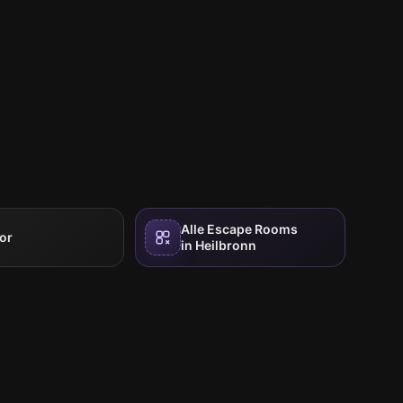
Alle Escape Rooms
or
in Heilbronn