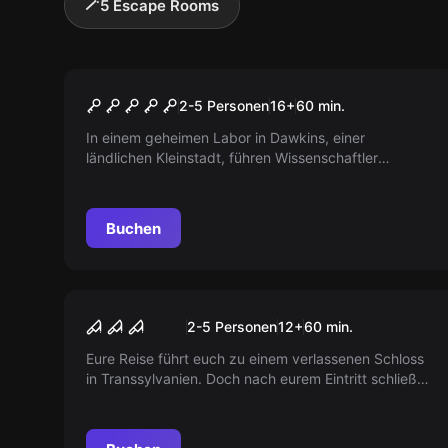
🪄
5 Escape Rooms
Escape Room
Stranger Things
2-5 Personen
16
+
60
min.
In einem geheimen Labor in Dawkins, einer
ländlichen Kleinstadt, führen Wissenschaftler
mysteriöse Experimente durch. Kannst du das
Dimensionsportal schließen und deine Freunde
retten?
Buchen
Escape Room
Dracula
2-5 Personen
12
+
60
min.
Eure Reise führt euch zu einem verlassenen Schloss
in Transsylvanien. Doch nach eurem Eintritt schließen
sich die Türen. Werdet Ihr das nächste Opfer oder
könnt ihr fliehen?