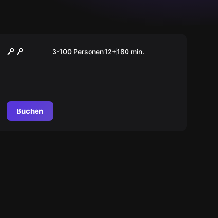
Outdoor
Das Magische Portal
3-100 Personen
12
+
180
min.
Buchen