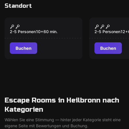
Standort
Escape Room
Escape Room
Pharaos Thomb
Baker Stre
2-5 Personen
10
+
60
min.
2-5 Personen
12
+
Buchen
Buchen
Escape Rooms in Heilbronn nach
Kategorien
Wählen Sie eine Stimmung — hinter jeder Kategorie steht eine
eigene Seite mit Bewertungen und Buchung.