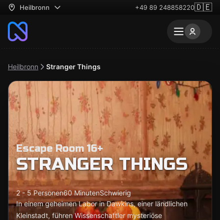
🇩🇪
Heilbronn
+49 89 248858220
Heilbronn
Stranger Things
Escape Room 16+
STRANGER THINGS
2 - 5 Personen
60 Minuten
Schwierig
In einem geheimen Labor in Dawkins, einer ländlichen
Kleinstadt, führen Wissenschaftler mysteriöse