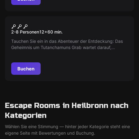
Escape Room
Pharaonengrab
Neu
2-8 Personen
12
+
60
min.
Tauchen Sie ein in das Abenteuer der Entdeckung: Das
Geheimnis um Tutanchamuns Grab wartet darauf,
gelüftet zu werden. Werden Sie Teil eines Teams, das in
den Tiefen Ägyptens auf historische Enthüllungen stößt.
Ein Pharao, ein Geheimnis – sind Sie bereit?
Buchen
Escape Rooms in Heilbronn nach
Kategorien
Wählen Sie eine Stimmung — hinter jeder Kategorie steht eine
eigene Seite mit Bewertungen und Buchung.