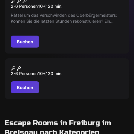
ENTFÜHRUNG
2-6 Personen
10
+
120
min.
Rätsel um das Verschwinden des Oberbürgermeisters:
Können Sie die letzten Stunden rekonstruieren? Ein
Entführer verlangt Lösegeld, die Uhr tickt. Ihre
Detektivfähigkeiten sind jetzt gefragt, um den Fall zu
lösen und ihn rechtzeitig zu retten!
Buchen
Outdoor
GIFTALARM
2-6 Personen
10
+
120
min.
Buchen
Escape Rooms in Freiburg im
Breisgau nach Kategorien