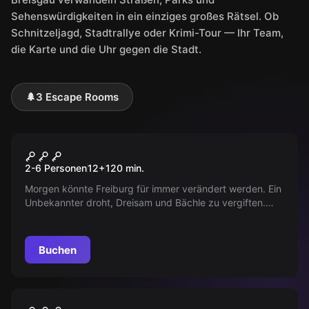
Sehenswürdigkeiten in ein einziges großes Rätsel. Ob
Schnitzeljagd, Stadtrallye oder Krimi-Tour — Ihr Team,
die Karte und die Uhr gegen die Stadt.
🌲
3 Escape Rooms
Outdoor
City Challenge
2-6 Personen
12
+
120
min.
Morgen könnte Freiburg für immer verändert werden. Ein
Unbekannter droht, Dreisam und Bächle zu vergiften.
Euer Spezialteam kann helfen! Löst das spannende
Verbrechen.
Buchen
Outdoor