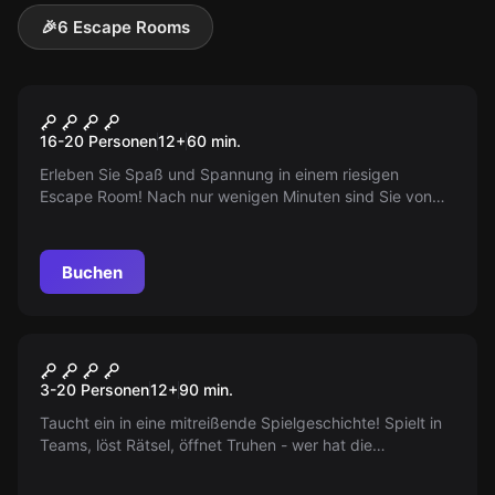
🎉
6 Escape Rooms
Performance
Mind Arena® Escape Rätsel
16-20 Personen
12
+
60
min.
Fiesta
Erleben Sie Spaß und Spannung in einem riesigen
Escape Room! Nach nur wenigen Minuten sind Sie von
Kreativität und Intuition erfüllt. Überraschen Sie sich und
Ihre Teammitglieder mit Ihren Fähigkeiten in diesem
actionreichen Spiel. Jetzt ausprobieren!
Buchen
Performance
Mind Arena® Escape Rätsel
3-20 Personen
12
+
90
min.
Event
Taucht ein in eine mitreißende Spielgeschichte! Spielt in
Teams, löst Rätsel, öffnet Truhen - wer hat die
entscheidende Idee? In Freiburg und bundesweit mobil
für Gruppen bis zu 50 Personen!