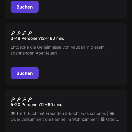
Buchen
Escape Room
Abenteuerescape: Freiburg -
Neu
3-48 Personen
12
+
180
min.
Vaubans Vermächtnis
Entdecke die Geheimnisse von Vauban in diesem
spannenden Abenteuer!
Buchen
Performance
Mind Arena® @home hybrid
5-20 Personen
12
+
60
min.
Event
🍽️ Trefft Euch mit Freunden & kocht was schönes | 👪
Oder versammelt die Familie im Wohnzimmer | 🏢 Oder
bringt die Firma, den Verein zusammen | 🔑 LIVE Escape
Rätsel Spaß 🎤 mit Online MODERATOR | 🤲 Rätselt