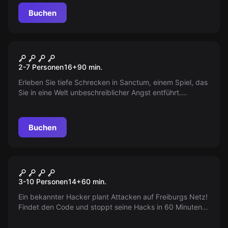
gegen andere Gruppen | 🌐 in Freiburg & bundes/weltweit
Buchen
< 🎉 Das spannende Rätsel EVENT | 🏠 von zu Hause
aus!
Escape Room
SANCTUM
2-7 Personen
16
+
90
min.
Erleben Sie tiefe Schrecken in Sanctum, einem Spiel, das
Sie in eine Welt unbeschreiblicher Angst entführt.
Entdecken Sie die dunklen Geheimnisse, die in den
Schatten lauern, und stellen Sie sich den Dämonen, die
auf Sie warten.
Buchen
Performance
Das Versteck des Hacker's
3-10 Personen
14
+
60
min.
Ein bekannter Hacker plant Attacken auf Freiburgs Netz!
Findet den Code und stoppt seine Hacks in 60 Minuten,
bevor sie ausgelöst werden. Rettet Freiburg vor dem
Supergau!