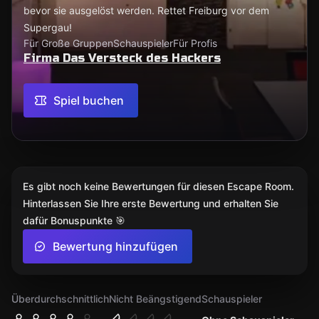
bevor sie ausgelöst werden. Rettet Freiburg vor dem
Supergau!
Für Große Gruppen
Schauspieler
Für Profis
Firma Das Versteck des Hackers
Spiel buchen
Es gibt noch keine Bewertungen für diesen Escape Room.
Hinterlassen Sie Ihre erste Bewertung und erhalten Sie
dafür Bonuspunkte 🎯
Bewertung hinzufügen
Überdurchschnittlich
Nicht Beängstigend
Schauspieler