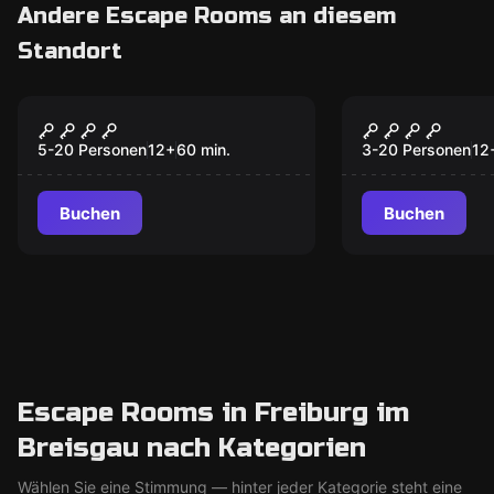
Andere Escape Rooms an diesem
Standort
Performance
Performance
Mind Arena® @home
Mind Arena
hybrid Event
Rätsel Eve
5-20 Personen
12
+
60
min.
3-20 Personen
12
Buchen
Buchen
Escape Rooms in Freiburg im
Breisgau nach Kategorien
Wählen Sie eine Stimmung — hinter jeder Kategorie steht eine