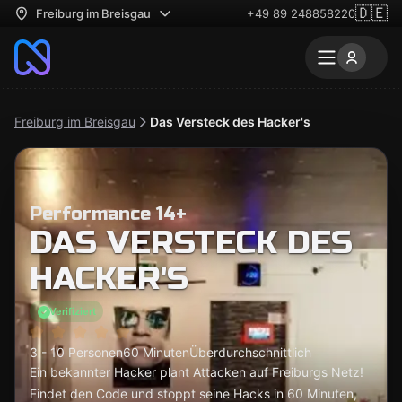
🇩🇪
Freiburg im Breisgau
+49 89 248858220
Freiburg im Breisgau
Das Versteck des Hacker's
Performance 14+
DAS VERSTECK DES
HACKER'S
Verifiziert
3 - 10 Personen
60 Minuten
Überdurchschnittlich
Ein bekannter Hacker plant Attacken auf Freiburgs Netz!
Findet den Code und stoppt seine Hacks in 60 Minuten,