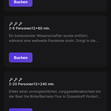
Buchen
Escape Room
Die Entführung
2-6 Personen
12
+
60
min.
Ein bedeutender Wissenschaftler wurde entführt,
während eine weltweite Pandemie droht. Dringt in die
Wohnung eines möglichen Entführers ein und löst das
Rätsel, bevor es zu spät ist!
Buchen
Escape Room
Besiegt den Bräutigam |
Neu
2-20 Personen
12
+
240
min.
Besiegt die Braut
Erlebt einen unvergleichlichen Junggesellenabschied bei
der Beat the Bride/Bachelor-Tour in Düsseldorf! Fordert
den Bräutigam oder die Braut zu spannenden
Herausforderungen quer durch die Altstadt heraus und