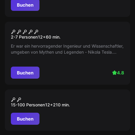
Buchen
Escape Room
Mr. Tesla
2-7 Personen
12
+
60
min.
Er war ein hervorragender Ingenieur und Wissenschaftler,
umgeben von Mythen und Legenden - Nikola Tesla.
Doch seine größte Erfindung – eine Maschine für die
Kommunikation mit dem Jenseits – bleibt uns bis heute
unbekannt...
Buchen
4.8
Outdoor
„SCHÜLER“ Tour Düsseldorf
15-100 Personen
12
+
210
min.
Buchen