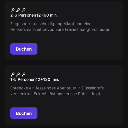
Escape Room
Die Zelle
2-6 Personen
12
+
60
min.
Eingesperrt, unschuldig angeklagt und eine
Henkersmahlzeit bevor. Eure Freiheit hängt von eurer
Fähigkeit ab, eine Flucht zu planen und auszuführen
bevor es zu spät ist. Rätsel, Geheimnisse und Hoffnung
erwarten euch! Rette dich und deine Freunde!
Buchen
Escape Room
Helft Heine!
Neu
1-5 Personen
12
+
120
min.
Entdecke ein fesselndes Abenteuer in Düsseldorfs
versteckten Ecken! Löst mysteriöse Rätsel, folgt
geheimen Hinweisen und rettet Heinrich Heines Ehre.
Findet die wahre Promotion des Dichters und widerlegt
die Intrigen seiner Feinde. Ein spannendes Erlebnis für
Buchen
alle Entdecker!