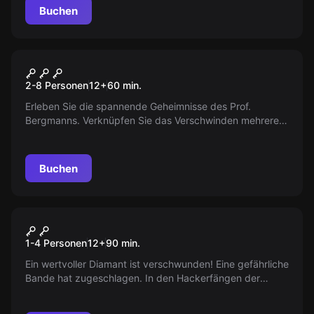
gebracht werden. Spannung garantiert!
Buchen
Escape Room
Der Virus
2-8 Personen
12
+
60
min.
Erleben Sie die spannende Geheimnisse des Prof.
Bergmanns. Verknüpfen Sie das Verschwinden mehrerer
Jugendlicher mit den verstörenden Geschichten vom
Schlachthof. Was geschah wirklich in Düsseldorf
Derendorf?
Buchen
Escape Room
Aurora-Vermächtnis
Neu
1-4 Personen
12
+
90
min.
Ein wertvoller Diamant ist verschwunden! Eine gefährliche
Bande hat zugeschlagen. In den Hackerfängen der
Verbrecher liegt der Schlüssel zur Rettung. Entschlüsselt
das Geheimnis, verfolgt die Spur und rettet den