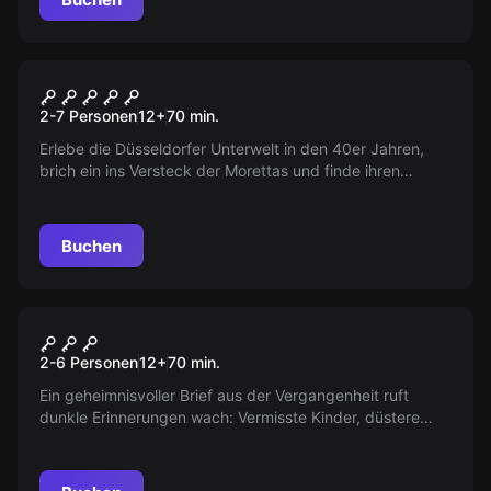
Escape Room
Das Erbe der Familie Moretta
2-7 Personen
12
+
70
min.
Erlebe die Düsseldorfer Unterwelt in den 40er Jahren,
brich ein ins Versteck der Morettas und finde ihren
Schatz. Doch beeil dich – die bewaffnete Familie könnte
jederzeit zurückkehren. Mit Hörspiel-Elementen &
interaktiven Momenten.
Buchen
Escape Room
Es Ist Zurück!
Neu
2-6 Personen
12
+
70
min.
Ein geheimnisvoller Brief aus der Vergangenheit ruft
dunkle Erinnerungen wach: Vermisste Kinder, düstere
Untergründe und das unheilvolle Lächeln eines Clowns.
Mut sammeln oder die Flucht ergreifen? Die Angst wartet
auf euch, während das Grauen Realität wird.