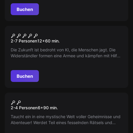
Buchen
Escape Room
Ö-800
2-7 Personen
12
+
60
min.
Die Zukunft ist bedroht von KI, die Menschen jagt. Die
Widerständler formen eine Armee und kämpfen mit Hilfe
eines umprogrammierten Roboters aus Österreich. Bist
du bereit?
Buchen
Escape Room
Sir-Peter-Morgan Outdoor-
Neu
2-4 Personen
6
+
90
min.
Touren
Taucht ein in eine mystische Welt voller Geheimnisse und
Abenteuer! Werdet Teil eines fesselnden Rätsels und
entdeckt versteckte Hinweise in Eurer Stadt, die Euch