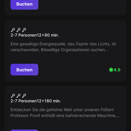
Zukunft der magischen Welt liegt in Ihren Händen!
Buchen
Escape Room
Die Suche nach dem Zepter
2-7 Personen
12
+
90
min.
des Lichts
Eine gewaltige Energiequelle, das Zepter des Lichts, ist
verschwunden. Böswillige Organisationen suchen
danach. Reist durch verschiedene Zeiten und Orte,
verbindet die Spuren und findet es.
Buchen
4.9
Escape Room
Monster in der Stadt
Neu
2-7 Personen
12
+
180
min.
Entdecken Sie die geheime Welt unter unseren Füßen!
Professor Proof enthüllt eine bahnbrechende Maschine,
um versteckte Monster sichtbar zu machen. Erleben Sie
live, wie die unsichtbaren Wesen erstmals ans Licht