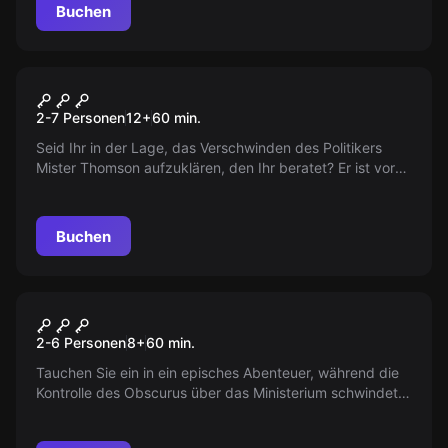
Buchen
Escape Room
Motel
2-7 Personen
12
+
60
min.
Seid Ihr in der Lage, das Verschwinden des Politikers
Mister Thomson aufzuklären, den Ihr beratet? Er ist vor
einem Tag im Blue Merrit Motel verschwunden.
Buchen
Escape Room
Obscurus – Die Rettung der
Neu
2-6 Personen
8
+
60
min.
Magischen Welt
Tauchen Sie ein in ein episches Abenteuer, während die
Kontrolle des Obscurus über das Ministerium schwindet.
Entdecken Sie die Geheimnisse Londons und stellen Sie
sich der finsteren Hexe, die droht, alles zu zerstören. Die