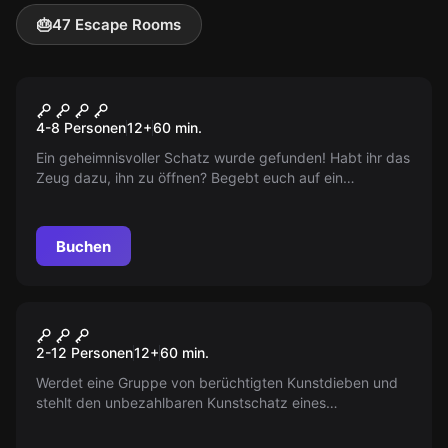
🎂
47 Escape Rooms
Escape Room
Anne Bonnys Schatz
4-8 Personen
12
+
60
min.
Ein geheimnisvoller Schatz wurde gefunden! Habt ihr das
Zeug dazu, ihn zu öffnen? Begebt euch auf ein
spannendes Abenteuer und löst das Geheimnis um einen
legendären Piratenschatz! Arr!
Buchen
Escape Room
Die Kunst des Stehlens
2-12 Personen
12
+
60
min.
Werdet eine Gruppe von berüchtigten Kunstdieben und
stehlt den unbezahlbaren Kunstschatz eines
passionierten Sammlers! Werdet ihr es rechtzeitig
beachten, bevor er zurückkehrt? Die Uhr tickt!