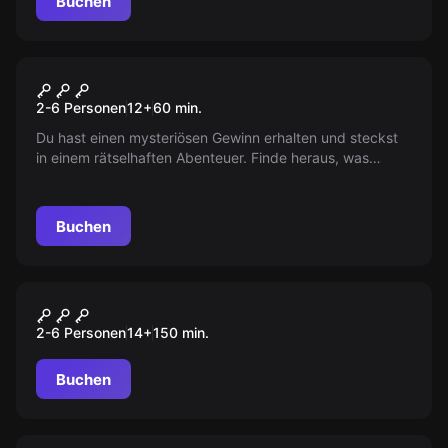
Buchen
Escape Room
Das Ticket ins Ungewisse
2-6 Personen
12
+
60
min.
Du hast einen mysteriösen Gewinn erhalten und steckst
in einem rätselhaften Abenteuer. Finde heraus, was
passiert ist und wie du aus dieser Situation
herauskommst. Abenteuer warten auf dich!
Buchen
Outdoor
Auf der Spur des Phantoms
2-6 Personen
14
+
150
min.
Buchen
Outdoor