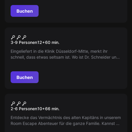
Buchen
Escape Room
Die Psychiatrie
3-9 Personen
12
+
60
min.
Eingeliefert in die Klinik Düsseldorf-Mitte, merkt ihr
schnell, dass etwas seltsam ist. Wo ist Dr. Schneider und
wer ist Schwester Angelika? 60 Minuten bleibt euch, das
Geheimnis zu lüften. Escapiert oder werdet ewige
Insassen...
Buchen
Escape Room
Das Vermächtnis des
2-6 Personen
10
+
66
min.
Kapitäns
Entdecke das Vermächtnis des alten Kapitäns in unserem
Room Escape Abenteuer für die ganze Familie. Kannst du
die Rätsel lösen und rechtzeitig den Schatz finden, bevor