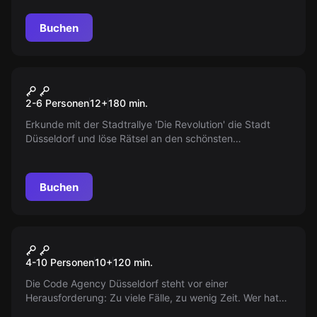
die Verfolger euch entdecken?
Buchen
Escape Room
Stadtrallye Düsseldorf
Neu
2-6 Personen
12
+
180
min.
Erkunde mit der Stadtrallye 'Die Revolution' die Stadt
Düsseldorf und löse Rätsel an den schönsten
Sehenswürdigkeiten in der Altstadt.
Buchen
Outdoor
Spy Kids
Neu
4-10 Personen
10
+
120
min.
Die Code Agency Düsseldorf steht vor einer
Herausforderung: Zu viele Fälle, zu wenig Zeit. Wer hat
das Talent, das rätselhafte SRK-Team zu verstärken? Bist