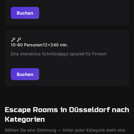
Buchen
Escape Room
City Explorer
Neu
10-80 Personen
12
+
240
min.
Eine interaktive Schnitzeljagd speziell für Firmen!
Buchen
Escape Rooms in Düsseldorf nach
Kategorien
Wählen Sie eine Stimmung — hinter jeder Kategorie steht eine