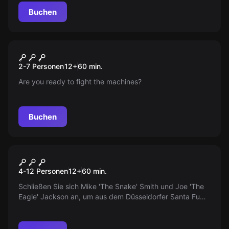
Buchen
Escape Room
Ö-800
Neu
2-7 Personen
12
+
60
min.
Are you ready to fight the machines?
Buchen
Escape Room
Die Zelle
4-12 Personen
12
+
60
min.
Schließen Sie sich Mike 'The Snake' Smith und Joe 'The
Eagle' Jackson an, um aus dem Düsseldorfer Santa Fu
Gefängnis auszubrechen. Finden Sie Hinweise, erstellen
Sie einen Ausbruchsplan und nutzen Sie den Komplizen,
um innerhalb von 60 Minuten zu entkommen. Beeilen Sie