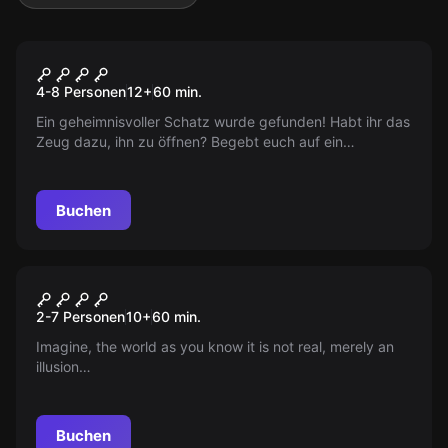
Escape Room
Anne Bonnys Schatz
4-8 Personen
12
+
60
min.
Ein geheimnisvoller Schatz wurde gefunden! Habt ihr das
Zeug dazu, ihn zu öffnen? Begebt euch auf ein
spannendes Abenteuer und löst das Geheimnis um einen
legendären Piratenschatz! Arr!
Buchen
Escape Room
Fiction Escape
Neu
2-7 Personen
10
+
60
min.
Imagine, the world as you know it is not real, merely an
illusion…
Buchen