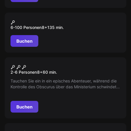
Outdoor
"GREEN" City Tour Düsseldorf
6-100 Personen
8
+
135
min.
Buchen
Escape Room
Obscurus – Die Rettung der
Neu
2-6 Personen
8
+
60
min.
Magischen Welt
Tauchen Sie ein in ein episches Abenteuer, während die
Kontrolle des Obscurus über das Ministerium schwindet.
Entdecken Sie die Geheimnisse Londons und stellen Sie
sich der finsteren Hexe, die droht, alles zu zerstören. Die
Zukunft der magischen Welt liegt in Ihren Händen!
Buchen
Escape Room