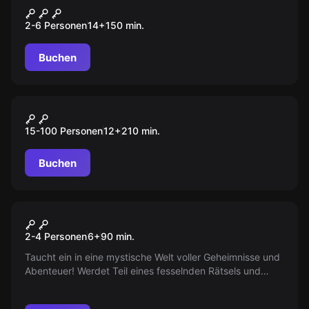
Auf der Spur des Phantoms
2-6 Personen
14
+
150
min.
Buchen
Outdoor
„SCHÜLER“ Tour Düsseldorf
15-100 Personen
12
+
210
min.
Buchen
Escape Room
Sir-Peter-Morgan Outdoor-
Neu
2-4 Personen
6
+
90
min.
Touren
Taucht ein in eine mystische Welt voller Geheimnisse und
Abenteuer! Werdet Teil eines fesselnden Rätsels und
entdeckt versteckte Hinweise in Eurer Stadt, die Euch
zum Helden der Geschichte machen. Bereit für eine