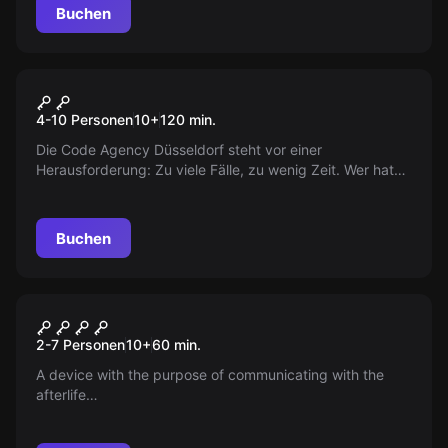
unvergessliche Herausforderung?
Buchen
Outdoor
Spy Kids
Neu
4-10 Personen
10
+
120
min.
Die Code Agency Düsseldorf steht vor einer
Herausforderung: Zu viele Fälle, zu wenig Zeit. Wer hat
das Talent, das rätselhafte SRK-Team zu verstärken? Bist
du bereit für den nächsten Schritt in eine Welt voller
Geheimnisse und Rätsel? Finde es heraus!
Buchen
Escape Room
Mr. Tesla
Neu
2-7 Personen
10
+
60
min.
A device with the purpose of communicating with the
afterlife…