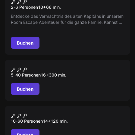
Das Vermächtnis des
2-6 Personen
10
+
66
min.
Kapitäns
Entdecke das Vermächtnis des alten Kapitäns in unserem
Room Escape Abenteuer für die ganze Familie. Kannst du
die Rätsel lösen und rechtzeitig den Schatz finden, bevor
die Verfolger euch entdecken?
Buchen
Outdoor
“ESCAPE” Tour Düsseldorf
5-40 Personen
16
+
300
min.
Buchen
Outdoor
Taskforce 172
10-60 Personen
14
+
120
min.