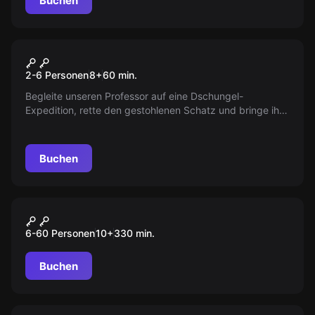
Buchen
Escape Room
Die Dschungel-Expedition
2-6 Personen
8
+
60
min.
Begleite unseren Professor auf eine Dschungel-
Expedition, rette den gestohlenen Schatz und bringe ihn
zurück zum Tempel. Wirst du es schaffen?
Buchen
Outdoor
„CLASSIC“ Tour Düsseldorf
6-60 Personen
10
+
330
min.
Buchen
Outdoor