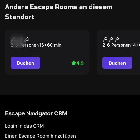
Andere Escape Rooms an diesem
Standort
Escape Room
Escape Room
Johanna, die weiße
Himmelfah
Frau von Kloster
do AG
2-6 Personen
16
+
60
min.
2-6 Personen
14
+
Moosen
Buchen
4.9
Buchen
Escape Navigator CRM
Login in das CRM
Einen Escape Room hinzufügen