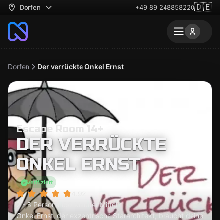
🇩🇪
Dorfen
+49 89 248858220
Dorfen
Der verrückte Onkel Ernst
Escape Room 14+
DER VERRÜCKTE
ONKEL ERNST
Verifiziert
4.92
2 - 6 Personen
60 Minuten
Mittel
Onkel Ernst, der exzentrische Stararchitekt, braucht deine