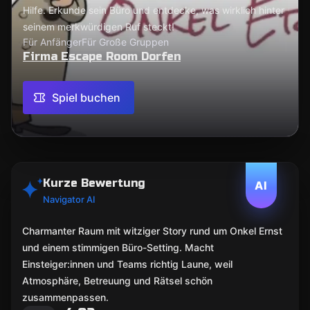
Hilfe. Erkunde sein Büro und entdecke, was wirklich hinter
seinem merkwürdigen Ruf steckt!
Für Anfänger
Für Große Gruppen
Firma Escape Room Dorfen
Spiel buchen
Kurze Bewertung
AI
Navigator AI
Charmanter Raum mit witziger Story rund um Onkel Ernst
und einem stimmigen Büro-Setting. Macht
Einsteiger:innen und Teams richtig Laune, weil
Atmosphäre, Betreuung und Rätsel schön
zusammenpassen.