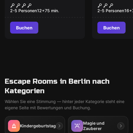
Der König der Träume
Der König 
Neu
2-5 Personen
12
+
75
min.
2-5 Personen
16
+
Buchen
Buchen
Escape Rooms in Berlin nach
Kategorien
Wählen Sie eine Stimmung — hinter jeder Kategorie steht eine
eigene Seite mit Bewertungen und Buchung.
Magie und
Kindergeburtstag
Zauberer