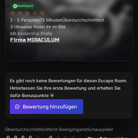
Verifiziert
2 - 5 Personen
75 Minuten
Überdurchschnittlich
3 Hinweise findet ihr im Bild
Mit Kindern
Für Profis
Firma MIRACULUM
Es gibt noch keine Bewertungen für diesen Escape Room.
Hinterlassen Sie Ihre erste Bewertung und erhalten Sie
dafür Bonuspunkte 🎯
Bewertung hinzufügen
Überdurchschnittlich
Nicht Beängstigend
Schauspieler