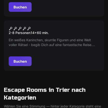
Fast unmöglich!
Buchen
Escape Room
ALICE IM DUNKELLAND
2-8 Personen
14
+
60
min.
Ein weißes Kaninchen, skurrile Figuren und eine Welt
voller Rätsel - begib Dich auf eine fantastische Reise.
Doch Achtung: Nur wer die Rätsel löst, findet den Weg
zurück!
Buchen
Escape Rooms in Trier nach
Kategorien
Wählen Sie eine Stimmung — hinter jeder Kategorie steht eine