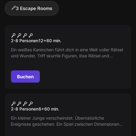
🪄
3 Escape Rooms
Escape Room
ALICE IM WUNDERLAND
2-8 Personen
12
+
60
min.
Ein weißes Kaninchen führt dich in eine Welt voller Rätsel
und Wunder. Triff skurrile Figuren, löse Rätsel und
entdecke dunkle Geheimnisse. Nur wer es schafft, findet
den Weg zurück.
Buchen
Escape Room
Upside down
2-8 Personen
6
+
60
min.
Ein kleiner Junge verschwindet. Übernatürliche
Ereignisse geschehen. Ein Spiel zwischen Dimensionen
und Geheimlaboren beginnt. Kehrt zur Normalität zurück?