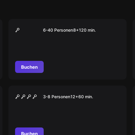
Outdoor
Das Abenteuer in
6-40 Personen
8
+
120
min.
Saarbrücken
Buchen
Escape Room
Jack the Ripper
3-8 Personen
12
+
60
min.
Buchen