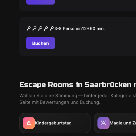
Escape Room
WINTER CASTLE
3-8 Personen
12
+
60
min.
Buchen
Escape Rooms in Saarbrücken 
Wählen Sie eine Stimmung — hinter jeder Kategorie s
Seite mit Bewertungen und Buchung.
Kindergeburtstag
Magie und Z