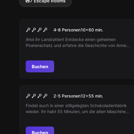
🧸
7 Escape Rooms
Escape Room
Anne Bonnys Schatz
4-8 Personen
10
+
60
min.
Ahoi ihr Landratten! Entdecke einen geheimen
Piratenschatz und erfahre die Geschichte von Anne
Bonny und ihrer Crew. Kannst du das Geheimnis
lüften? Arr! Arr! Arr!
Buchen
Escape Room
Die Fabrik
2-5 Personen
12
+
55
min.
Findet euch in einer stillgelegten Schokoladenfabrik
wieder. Ihr habt 55 Minuten, um die alten Maschinen
ins Leben zu rufen und die Fabriktor zu öffnen.
Buchen