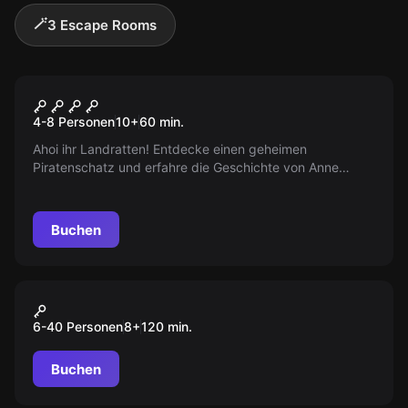
🪄
3 Escape Rooms
Escape Room
Anne Bonnys Schatz
4-8 Personen
10
+
60
min.
Ahoi ihr Landratten! Entdecke einen geheimen
Piratenschatz und erfahre die Geschichte von Anne
Bonny und ihrer Crew. Kannst du das Geheimnis lüften?
Arr! Arr! Arr!
Buchen
Outdoor
Das Abenteuer in Saarbrücken
6-40 Personen
8
+
120
min.
Buchen