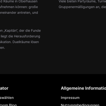
sind Räume in Oberhausen
Viele bieten Partyräume, Tur
 aufnehmen können: große
Gruppenermäßigungen an, die n
eneinander antreten, und
n „Kapitän“, der die Funde
liegt die Herausforderung
ikation. Duellräume lösen
len.
ator
Allgemeine Informati
uswählen
Impressum
Room Blog
Nutzungsbedingungen