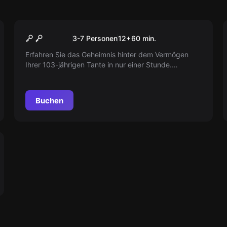
Escape Room
Das Erbe
3-7 Personen
12
+
60
min.
Erfahren Sie das Geheimnis hinter dem Vermögen
Ihrer 103-jährigen Tante in nur einer Stunde.
Wahrheit oder nur ein Gerücht? Wagen Sie es, es
herauszufinden?
Buchen