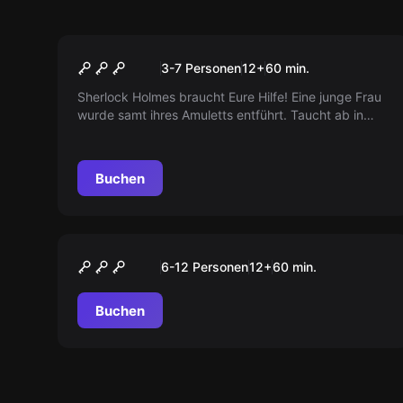
Escape Room
Sherlock Holmes
3-7 Personen
12
+
60
min.
Sherlock Holmes braucht Eure Hilfe! Eine junge Frau
wurde samt ihres Amuletts entführt. Taucht ab in
eine Welt voller Überraschungen und löst Euren
ersten Fall als Ermittler!
Buchen
Escape Room
DER LETZTE AKT DES
6-12 Personen
12
+
60
min.
MAGIERS
Buchen