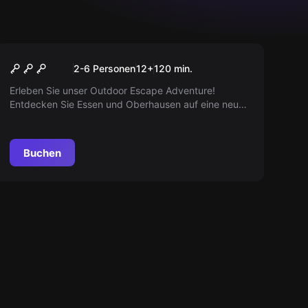
Outdoor
Outdoor Escape Adventure
2-6 Personen
12
+
120
min.
Erleben Sie unser Outdoor Escape Adventure!
Entdecken Sie Essen und Oberhausen auf eine neue
Art. Teamwork, Rätsel und Herausforderungen
warten auf Sie! Sie haben bis zu drei Stunden, um
die Mission zu lösen. Bereit für das Abenteuer?
Buchen