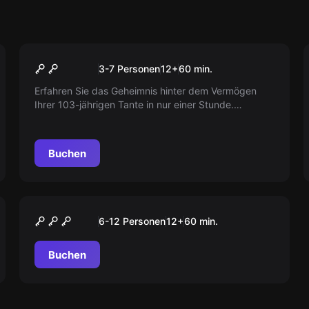
Escape Room
Das Erbe
3-7 Personen
12
+
60
min.
Erfahren Sie das Geheimnis hinter dem Vermögen
Ihrer 103-jährigen Tante in nur einer Stunde.
Wahrheit oder nur ein Gerücht? Wagen Sie es, es
herauszufinden?
Buchen
Escape Room
DER LETZTE AKT DES
6-12 Personen
12
+
60
min.
MAGIERS
Buchen