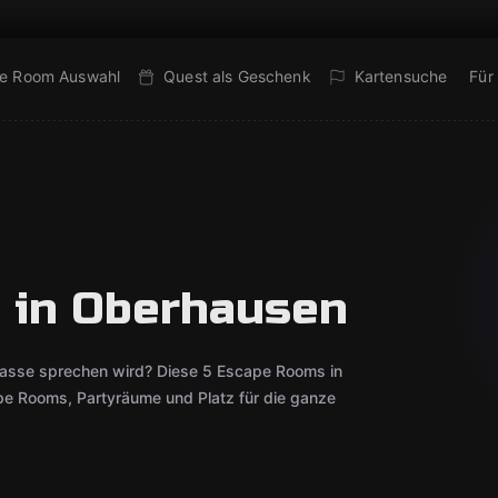
e Room Auswahl
Quest als Geschenk
Kartensuche
Für
 in Oberhausen
lasse sprechen wird? Diese 5 Escape Rooms in
e Rooms, Partyräume und Platz für die ganze