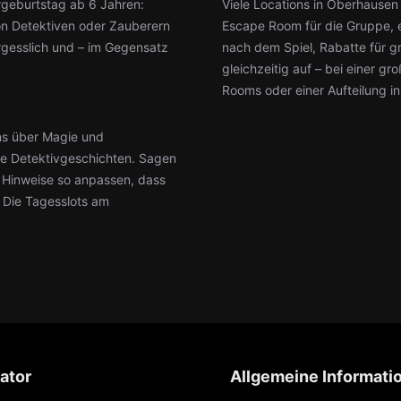
rgeburtstag ab 6 Jahren:
Viele Locations in Oberhausen 
on Detektiven oder Zauberern
Escape Room für die Gruppe, 
rgesslich und – im Gegensatz
nach dem Spiel, Rabatte für 
gleichzeitig auf – bei einer g
Rooms oder einer Aufteilung i
ms über Magie und
hte Detektivgeschichten. Sagen
ie Hinweise so anpassen, dass
: Die Tagesslots am
ator
Allgemeine Informati