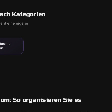
ach Kategorien
teht eine eigene
 Rooms
en
om: So organisieren Sie es