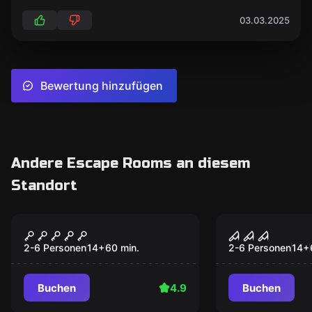
03.03.2025
Bewertung hinzufügen
Andere Escape Rooms an diesem
Standort
Escape Room
Escape Room
Sherlock
Die
Populär
Populär
Geisterbes
2-6 Personen
14
+
60
min.
2-6 Personen
14
+
Buchen
4.9
Buchen