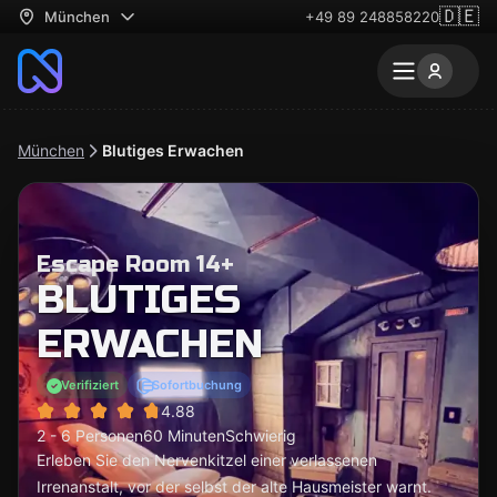
🇩🇪
München
+49 89 248858220
München
Blutiges Erwachen
Escape Room 14+
BLUTIGES
ERWACHEN
Verifiziert
Sofortbuchung
4.88
2 - 6 Personen
60 Minuten
Schwierig
Erleben Sie den Nervenkitzel einer verlassenen
Irrenanstalt, vor der selbst der alte Hausmeister warnt.