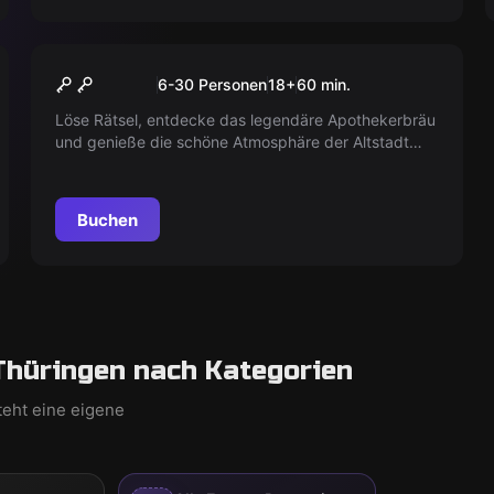
Outdoor
Weihnachtsmission: Das
6-30 Personen
18
+
60
min.
verschwundene
Löse Rätsel, entdecke das legendäre Apothekerbräu
Apothekerbräu
und genieße die schöne Atmosphäre der Altstadt
von Mühlhausen. Ein perfektes Abenteuer für
Weihnachtsfeiern oder Familientreffen!
Buchen
hüringen nach Kategorien
teht eine eigene