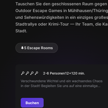
Tauschen Sie den geschlossenen Raum gegen d
Outdoor Escape Games in Mühlhausen/Thüring
und Sehenswürdigkeiten in ein einziges großes
Stadtrallye oder Krimi-Tour — Ihr Team, die K
Stadt.
🌲
5 Escape Rooms
Outdoor
DIE GEHEIMNISVOLLE
2-6 Personen
12
+
120
min.
TRUHE
Verschwundene Wichtel und ein wachsendes Chaos
in der Stadt! Begleiten Sie uns auf eine einmalige
Mission in Deutschland, verbinden Sie Escaperoom
und Outdoor-Abenteuer und entdecken Sie das
Geheimnis der verlorenen Wichtel.
Buchen