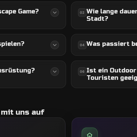
Escape Game?
Wie lange dauer
02
Stadt?
spielen?
Was passiert b
04
usrüstung?
Ist ein Outdoo
06
Touristen geei
mit uns auf