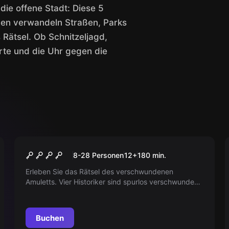
ie offene Stadt: Diese 5
en verwandeln Straßen, Parks
 Rätsel. Ob Schnitzeljagd,
arte und die Uhr gegen die
Outdoor
MÜNTZERs AMULETT
8-28 Personen
12
+
180
min.
Erleben Sie das Rätsel des verschwundenen
Amuletts. Vier Historiker sind spurlos verschwunden.
Werden Sie das Geheimnis lüften können? Ihre Hilfe
ist gefragt!
Buchen