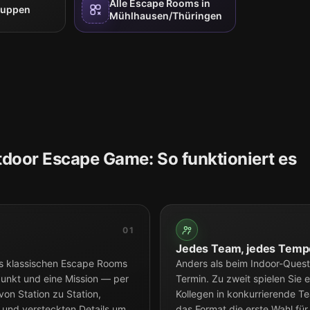
Alle Escape Rooms in
ruppen
Mühlhausen/Thüringen
tdoor Escape Game: So funktioniert es
.
01
Jedes Team, jedes Temp
s klassischen Escape Rooms
Anders als beim Indoor-Ques
tpunkt und eine Mission — per
Termin. Zu zweit spielen Sie 
von Station zu Station,
Kollegen in konkurrierende T
 und versteckten Details um
das Format die erste Wahl fü