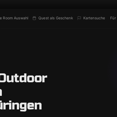
e Room Auswahl
Quest als Geschenk
Kartensuche
Für
 Outdoor
n
ringen