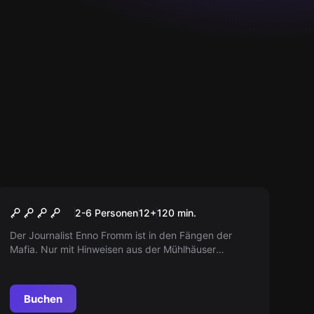
Outdoor
ENNO BEI DER MAFIA
2-6 Personen
12
+
120
min.
Der Journalist Enno Fromm ist in den Fängen der
Mafia. Nur mit Hinweisen aus der Mühlhäuser
Innenstadt und eurer Hilfe wird er das geplante
Attentat aufdecken können. Macht mit!
Buchen