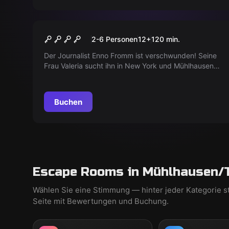
Outdoor
ENNO IST VERSCHWUNDEN
2-6 Personen
12
+
120
min.
Der Journalist Enno Fromm ist verschwunden! Seine
Frau Valeria sucht ihn in New York und Mühlhausen
und braucht Ihre Hilfe. Unterstützen Sie sie bei
dieser spannenden Suche!
Buchen
Escape Rooms in Mühlhausen/T
Wählen Sie eine Stimmung — hinter jeder Kategorie s
Seite mit Bewertungen und Buchung.