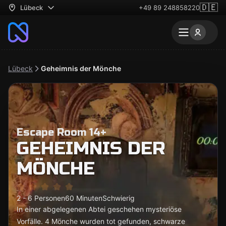
🇩🇪
Lübeck
+49 89 248858220
Lübeck
Geheimnis der Mönche
Escape Room 14+
GEHEIMNIS DER
MÖNCHE
2 - 6 Personen
60 Minuten
Schwierig
In einer abgelegenen Abtei geschehen mysteriöse
Vorfälle. 4 Mönche wurden tot gefunden, schwarze