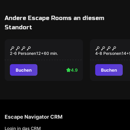
Andere Escape Rooms an diesem
Standort
Escape Room
Escape Room
Prison Break
Die Zauber
Teil 2
2-6 Personen
12
+
60
min.
4-8 Personen
14
+
Buchen
4.9
Buchen
Escape Navigator CRM
Login in das CRM